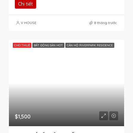
Chi tiết
V HOUSE
8 tháng trước
CHO THUÊ
BẤT ĐỘNG SẢN HOT
CĂN HỘ RIVERPARK RESIDENCE
$1,500