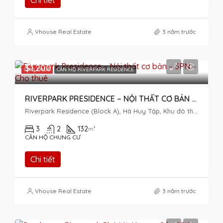
Chi tiết
Vhouse Real Estate
3 năm trước
$1,200
CHO THUÊ
CĂN HỘ RIVERPARK RESIDENCE
RIVERPARK PRESIDENCE – NỘI THẤT CƠ BẢN – 3PN – CHO THUÊ
Riverpark Residence (Block A), Hà Huy Tập, Khu đô thị Phú Mỹ Hưng, Tân Phong, District 7, Ho Chi Minh City, Vietnam
3
2
132
m²
CĂN HỘ CHUNG CƯ
Chi tiết
Vhouse Real Estate
3 năm trước