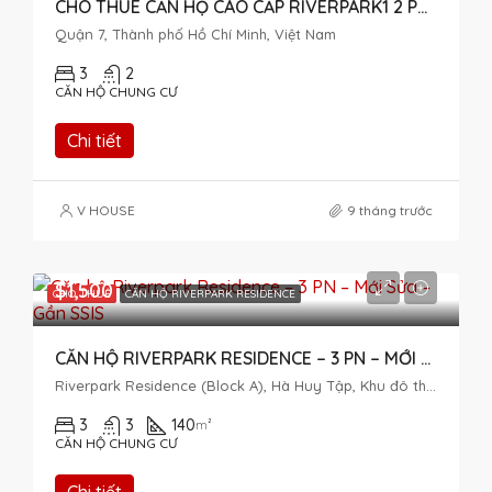
CHO THUÊ CĂN HỘ CAO CẤP RIVERPARK1 2 PHÒNG NGỦ
Quận 7, Thành phố Hồ Chí Minh, Việt Nam
3
2
CĂN HỘ CHUNG CƯ
Chi tiết
V HOUSE
9 tháng trước
$1,500
CHO THUÊ
CĂN HỘ RIVERPARK RESIDENCE
CĂN HỘ RIVERPARK RESIDENCE – 3 PN – MỚI SỬA – GẦN SSIS
Riverpark Residence (Block A), Hà Huy Tập, Khu đô thị Phú Mỹ Hưng, Tân Phong, District 7, Ho Chi Minh City, Vietnam
3
3
140
m²
CĂN HỘ CHUNG CƯ