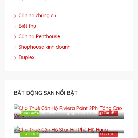
Căn hộ chung cư
Biệt thự
Căn hộ Penthouse
Shophouse kinh doanh
Duplex
BẤT ĐỘNG SẢN NỔI BẬT
$1,000
Riviera Point, Tower 3, Nguyễn Văn Tưởng, Tân Phú, District 7, Ho Chi Minh City, Vietnam
FEATURED
CHO THUÊ
$1,200
StarHill Apartment, Khu đô thị Phú Mỹ Hưng, Tân Phú, District 7, Ho Chi Minh City, Vietnam
FEATURED
CHO THUÊ