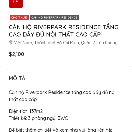
CHO THUÊ
CĂN HỘ RIVERPARK RESIDENCE
CĂN HỘ RIVERPARK RESIDENCE TẦNG
CAO ĐẦY ĐỦ NỘI THẤT CAO CẤP
Việt Nam, Thành phố Hồ Chí Minh, Quận 7, Tân Phong, Đường Phạm Văn Nghị, Riverpark Residence - Block C
$2,100
MÔ TẢ
Căn hộ Riverpark Residence tầng cao đầy đủ nội
thất cao cấp
Diện tích: 137m2
Thiết kế: 3 phòng ngủ, 3WC
Để biết thêm chi tiết và xem nhà vui lòng liên hệ: