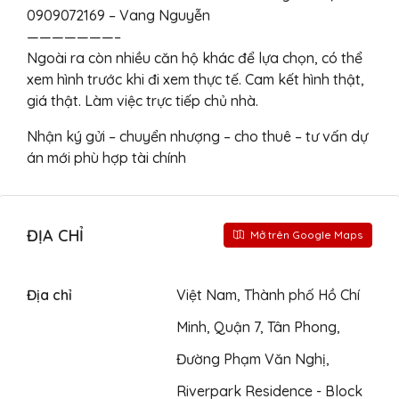
0909072169 – Vang Nguyễn
———————–
Ngoài ra còn nhiều căn hộ khác để lựa chọn, có thể
xem hình trước khi đi xem thực tế. Cam kết hình thật,
giá thật. Làm việc trực tiếp chủ nhà.
Nhận ký gửi – chuyển nhượng – cho thuê – tư vấn dự
án mới phù hợp tài chính
ĐỊA CHỈ
Mở trên Google Maps
Địa chỉ
Việt Nam, Thành phố Hồ Chí
Minh, Quận 7, Tân Phong,
Đường Phạm Văn Nghị,
Riverpark Residence - Block