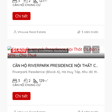
3
2
127
m²
CĂN HỘ CHUNG CƯ
Chi tiết
Vhouse Real Estate
3 năm trước
$1,400
CHO THUÊ
CĂN HỘ RIVERPARK RESIDENCE
CĂN HỘ RIVERPARK PRESIDENCE NỘI THẤT CƠ BẢN – 3PN – CHO THUÊ
Riverpark Residence (Block A), Hà Huy Tập, Khu đô thị Phú Mỹ Hưng, Tân Phong, District 7, Ho Chi Minh City, Vietnam
3
2
129
m²
CĂN HỘ CHUNG CƯ
Chi tiết
Vhouse Real Estate
3 năm trước