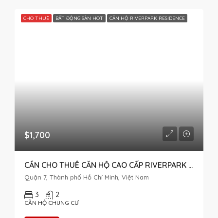
CHO THUÊ
BẤT ĐỘNG SẢN HOT
CĂN HỘ RIVERPARK RESIDENCE
$1,700
CẦN CHO THUÊ CĂN HỘ CAO CẤP RIVERPARK 1 CÓ 3 PHÒNG NGỦ
Quận 7, Thành phố Hồ Chí Minh, Việt Nam
3
2
CĂN HỘ CHUNG CƯ