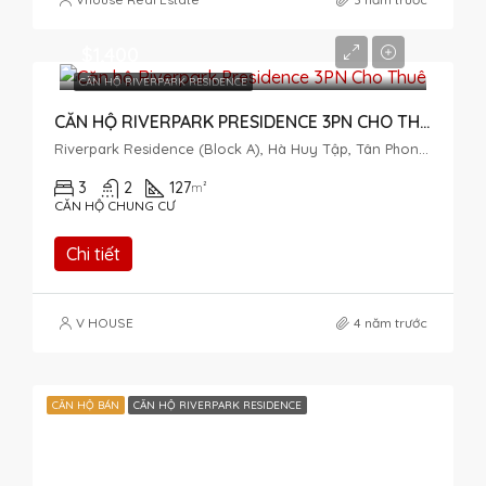
$1,400
CĂN HỘ RIVERPARK RESIDENCE
CĂN HỘ RIVERPARK PRESIDENCE 3PN CHO THUÊ
Riverpark Residence (Block A), Hà Huy Tập, Tân Phong, District 7, Ho Chi Minh City, Vietnam
3
2
127
m²
CĂN HỘ CHUNG CƯ
Chi tiết
V HOUSE
4 năm trước
CĂN HỘ BÁN
CĂN HỘ RIVERPARK RESIDENCE