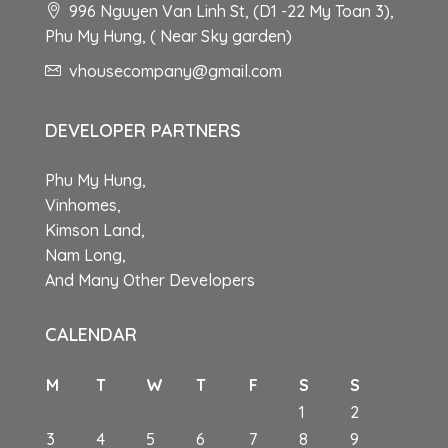
996 Nguyen Van Linh St, (D1 -22 My Toan 3),
Phu My Hung, ( Near Sky garden)
vhousecompany@gmail.com
DEVELOPER PARTNERS
Phu My Hung,
Vinhomes,
Kimson Land,
Nam Long,
And Many Other Developers
CALENDAR
M
T
W
T
F
S
S
1
2
3
4
5
6
7
8
9