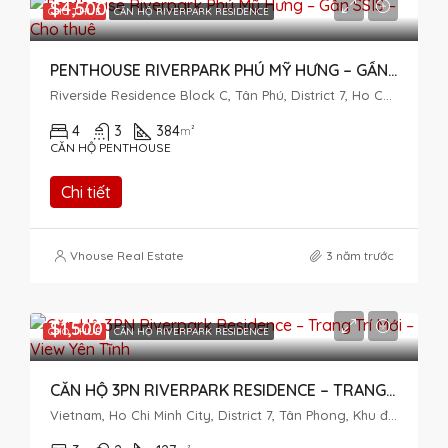
$4,500
CHO THUÊ
CĂN HỘ RIVERPARK RESIDENCE
PENTHOUSE RIVERPARK PHÚ MỸ HƯNG – GẦN SSIS – CHO THUÊ
Riverside Residence Block C, Tân Phú, District 7, Ho Chi Minh City, Vietnam
4
3
384
m²
CĂN HỘ PENTHOUSE
Chi tiết
Vhouse Real Estate
3 năm trước
$1,500
CHO THUÊ
CĂN HỘ RIVERPARK RESIDENCE
CĂN HỘ 3PN RIVERPARK RESIDENCE – TRANG TRÍ MỚI – VIEW YÊN TĨNH
Vietnam, Ho Chi Minh City, District 7, Tân Phong, Khu đô thị Phú Mỹ Hưng, Đường Phạm Văn Nghị, Riverpark Residence - Block C