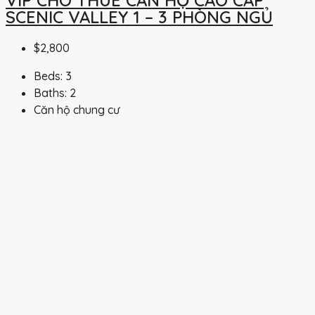
VIP CHO THUÊ CĂN HỘ CAO CẤP
SCENIC VALLEY 1 – 3 PHÒNG NGỦ
$2,800
Beds:
3
Baths:
2
Căn hộ chung cư