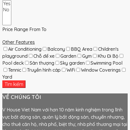
Price Range
From
To
Other Features
Air Conditioning
Balcony
BBQ Area
Children's
playground
Chỗ để xe
Garden
Gym
Khu Đi Bộ
Pool deck
Sân thượng
Sky garden
Swimming Pool
Tennic
Truyền hình cáp
WiFi
Window Coverings
Yard
Tìm kiếm
VỀ CHÚNG TÔI
V House Viet Nam với hơn 10 năm kinh nghiệm trong lĩnh
vực bất động sản, quản lý bất động sản, chuyển nhượng,
cho thuê căn hộ, nhà phố, biệt thự, nhà phố thương mại tại