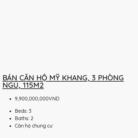
BÁN CĂN HỘ MỸ KHANG, 3 PHÒNG
NGỦ, 115M2
9,900,000,000VND
Beds:
3
Baths:
2
Căn hộ chung cư