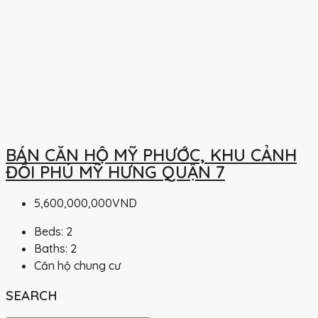
BÁN CĂN HỘ MỸ PHƯỚC, KHU CẢNH
ĐỒI PHÚ MỸ HƯNG QUẬN 7
5,600,000,000VND
Beds:
2
Baths:
2
Căn hộ chung cư
SEARCH