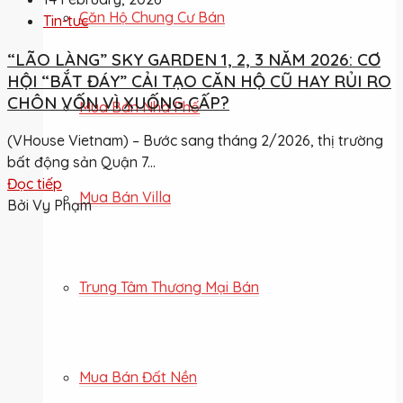
Căn Hộ Chung Cư Bán
Tin-tuc
“LÃO LÀNG” SKY GARDEN 1, 2, 3 NĂM 2026: CƠ
HỘI “BẮT ĐÁY” CẢI TẠO CĂN HỘ CŨ HAY RỦI RO
CHÔN VỐN VÌ XUỐNG CẤP?
Mua Bán Nhà Phố
(VHouse Vietnam) – Bước sang tháng 2/2026, thị trường
bất động sản Quận 7...
Đọc tiếp
Mua Bán Villa
Bởi Vy Phạm
Trung Tâm Thương Mại Bán
Mua Bán Đất Nền