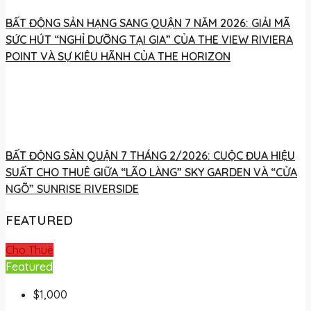
BẤT ĐỘNG SẢN HẠNG SANG QUẬN 7 NĂM 2026: GIẢI MÃ
SỨC HÚT “NGHỈ DƯỠNG TẠI GIA” CỦA THE VIEW RIVIERA
POINT VÀ SỰ KIÊU HÃNH CỦA THE HORIZON
BẤT ĐỘNG SẢN QUẬN 7 THÁNG 2/2026: CUỘC ĐUA HIỆU
SUẤT CHO THUÊ GIỮA “LÃO LÀNG” SKY GARDEN VÀ “CỬA
NGÕ” SUNRISE RIVERSIDE
FEATURED
Cho Thuê
Featured
$1,000