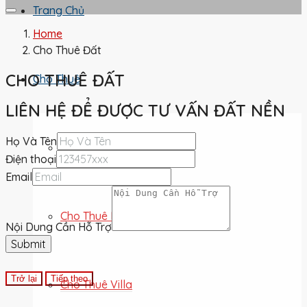
Trang Chủ
Home
Cho Thuê Đất
CHO THUÊ ĐẤT
Cho Thuê
LIÊN HỆ ĐỂ ĐƯỢC TƯ VẤN ĐẤT NỀN
Họ Và Tên
Chung Cư Cho Thuê
Điện thoại
Email
Cho Thuê Nhà Phố
Nội Dung Cần Hỗ Trợ
Submit
Trở lại
Tiếp theo
Cho Thuê Villa