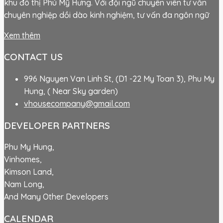
khu đô thị Phú Mỹ Hưng. Với đội ngũ chuyên viên tư vấn
chuyên nghiệp dồi dào kinh nghiệm, tư vấn đa ngôn ngữ
Xem thêm
CONTACT US
996 Nguyen Van Linh St, (D1 -22 My Toan 3), Phu My
Hung, ( Near Sky garden)
vhousecompany@gmail.com
DEVELOPER PARTNERS
Phu My Hung,
Vinhomes,
Kimson Land,
Nam Long,
And Many Other Developers
CALENDAR