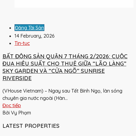
Đăng Tài Sản
14 February, 2026
Tin-tuc
BẤT ĐỘNG SẢN QUẬN 7 THÁNG 2/2026: CUỘC
ĐUA HIỆU SUẤT CHO THUÊ GIỮA “LÃO LÀNG”
SKY GARDEN VÀ “CỬA NGÕ” SUNRISE
RIVERSIDE
(VHouse Vietnam) – Ngay sau Tết Bính Ngọ, làn sóng
chuyên gia nước ngoài (Hàn...
Đọc tiếp
Bởi Vy Phạm
LATEST PROPERTIES