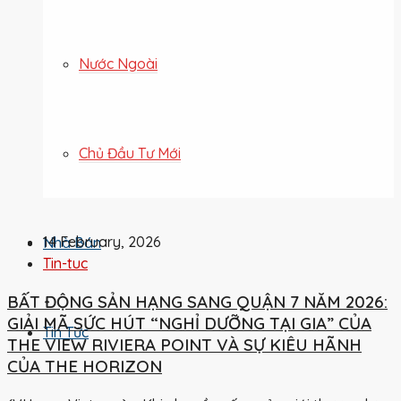
Nước Ngoài
Chủ Đầu Tư Mới
14 February, 2026
Nhà Bán
Tin-tuc
BẤT ĐỘNG SẢN HẠNG SANG QUẬN 7 NĂM 2026:
GIẢI MÃ SỨC HÚT “NGHỈ DƯỠNG TẠI GIA” CỦA
Tin Tức
THE VIEW RIVIERA POINT VÀ SỰ KIÊU HÃNH
CỦA THE HORIZON