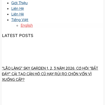
Giới Thiệu
Liên Hệ
Liên Hệ
Tiếng Việt
English
LATEST POSTS
“LÃO LÀNG” SKY GARDEN 1, 2, 3 NĂM 2026: CƠ HỘI “BẮT
ĐÁY” CẢI TẠO CĂN HỘ CŨ HAY RỦI RO CHÔN VỐN VÌ
XUỐNG CẤP?