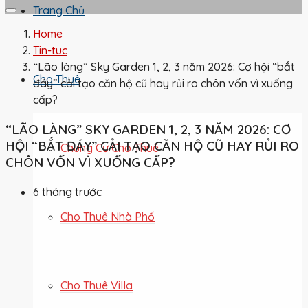
Trang Chủ
Home
Tin-tuc
“Lão làng” Sky Garden 1, 2, 3 năm 2026: Cơ hội “bắt
Cho Thuê
đáy” cải tạo căn hộ cũ hay rủi ro chôn vốn vì xuống
cấp?
“LÃO LÀNG” SKY GARDEN 1, 2, 3 NĂM 2026: CƠ
HỘI “BẮT ĐÁY” CẢI TẠO CĂN HỘ CŨ HAY RỦI RO
Chung Cư Cho Thuê
CHÔN VỐN VÌ XUỐNG CẤP?
6 tháng trước
Cho Thuê Nhà Phố
Cho Thuê Villa