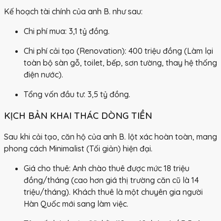
Kế hoạch tài chính của anh B. như sau:
Chi phí mua:
3,1 tỷ đồng.
Chi phí cải tạo (Renovation):
400 triệu đồng (Làm lại
toàn bộ sàn gỗ, toilet, bếp, sơn tường, thay hệ thống
điện nước).
Tổng vốn đầu tư:
3,5 tỷ đồng.
KỊCH BẢN KHAI THÁC DÒNG TIỀN
Sau khi cải tạo, căn hộ của anh B. lột xác hoàn toàn, mang
phong cách Minimalist (Tối giản) hiện đại.
Giá cho thuê:
Anh chào thuê được mức
18 triệu
đồng/tháng
(cao hơn giá thị trường căn cũ là 14
triệu/tháng). Khách thuê là một chuyên gia người
Hàn Quốc mới sang làm việc.