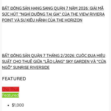
BẤT ĐỘNG SẢN HẠNG SANG QUẬN 7 NĂM 2026: GIẢI MÃ
SỨC HÚT “NGHỈ DƯỠNG TẠI GIA” CỦA THE VIEW RIVIERA
POINT VÀ SỰ KIÊU HÃNH CỦA THE HORIZON
BẤT ĐỘNG SẢN QUẬN 7 THÁNG 2/2026: CUỘC ĐUA HIỆU
SUẤT CHO THUÊ GIỮA “LÃO LÀNG” SKY GARDEN VÀ “CỬA
NGÕ” SUNRISE RIVERSIDE
FEATURED
Cho Thuê
Featured
$1,000