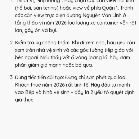
“Nhất vị, Nhị hướng”:
Hãy chọn các căn view nội khu
(hồ bơi, sân tennis) hoặc view về phía Quận 1. Tránh
các căn view trực diện đường Nguyễn Văn Linh ở
tầng thấp vì năm 2026 lưu lượng xe container vẫn rất
lớn, gây ồn và bụi.
Kiểm tra kỹ chống thấm:
Khi đi xem nhà, hãy yêu cầu
xem trần nhà vệ sinh và các góc tường tiếp giáp với
bên ngoài. Nếu thấy vết ố vàng loang lổ, hãy đàm
phán giảm giá mạnh hoặc bỏ qua.
Đừng tiếc tiền cải tạo:
Đừng chỉ sơn phết qua loa.
Khách thuê năm 2026 rất tinh tế. Hãy đầu tư mạnh
vào Bếp và Nhà vệ sinh – đây là 2 yếu tố quyết định
giá thuê.