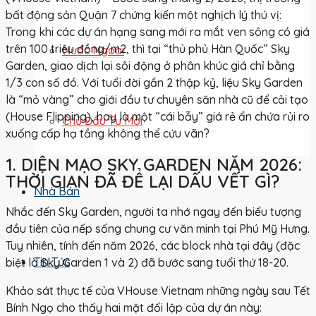
bất động sản Quận 7 chứng kiến một nghịch lý thú vị:
Trong khi các dự án hạng sang mới ra mắt ven sông có giá
trên 100 triệu đồng/m2, thì tại “thủ phủ Hàn Quốc” Sky
Nước Ngoài
Garden, giao dịch lại sôi động ở phân khúc giá chỉ bằng
1/3 con số đó. Với tuổi đời gần 2 thập kỷ, liệu Sky Garden
là “mỏ vàng” cho giới đầu tư chuyên săn nhà cũ để cải tạo
(House Flipping), hay là một “cái bẫy” giá rẻ ẩn chứa rủi ro
Chủ Đầu Tư Mới
xuống cấp hạ tầng không thể cứu vãn?
1. DIỆN MẠO SKY GARDEN NĂM 2026:
THỜI GIAN ĐÃ ĐỂ LẠI DẤU VẾT GÌ?
Nhà Bán
Nhắc đến
Sky Garden
, người ta nhớ ngay đến biểu tượng
đầu tiên của nếp sống chung cư văn minh tại Phú Mỹ Hưng.
Tuy nhiên, tính đến năm 2026, các block nhà tại đây (đặc
Tin Tức
biệt là Sky Garden 1 và 2) đã bước sang tuổi thứ 18-20.
Khảo sát thực tế của VHouse Vietnam những ngày sau Tết
Bính Ngọ cho thấy hai mặt đối lập của dự án này: