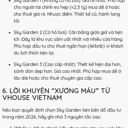
Sky Garden 1 (Không có hồ bơi):
Giá rẻ nhất. Phù hợp
cho người tài chính eo hẹp (<2,5 tỷ) mua để ở hoặc
cho thuê giá rẻ. Nhược điểm: Thiết kế cũ, hành lang
tối.
Sky Garden 2 (Có hồ bơi):
Cân bằng giữa giá và tiện
ích. Đây là khu vực sầm uất nhất với nhiều cửa hàng.
Phù hợp đầu tư cho thuê ngắn hạn (Airbnb) vì khách
du lịch thích tiện lợi.
Sky Garden 3 (Cao cấp nhất):
Thiết kế hiện đại hơn,
sảnh đón đẹp hơn. Giá cao nhất. Phù hợp mua để ở
lâu dài hoặc cho thuê chuyên gia cấp cao.
6. LỜI KHUYÊN “XƯƠNG MÁU” TỪ
VHOUSE VIETNAM
Nếu bạn quyết định chọn
Sky Garden
làm bến đỗ đầu tư
trong năm 2026, hãy ghi nhớ 3 nguyên tắc sau: