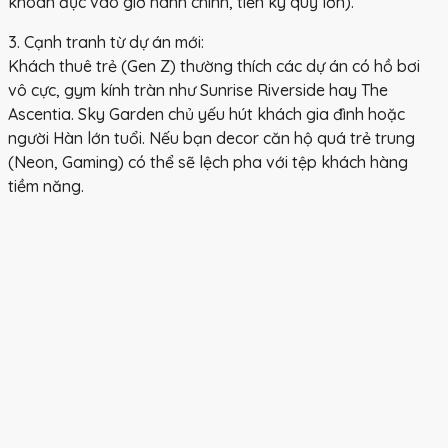
khoan đục vào giờ hành chính, tiền ký quỹ lớn).
3. Cạnh tranh từ dự án mới:
Khách thuê trẻ (Gen Z) thường thích các dự án có hồ bơi
vô cực, gym kính tràn như Sunrise Riverside hay The
Ascentia. Sky Garden chủ yếu hút khách gia đình hoặc
người Hàn lớn tuổi. Nếu bạn decor căn hộ quá trẻ trung
(Neon, Gaming) có thể sẽ lệch pha với tệp khách hàng
tiềm năng.