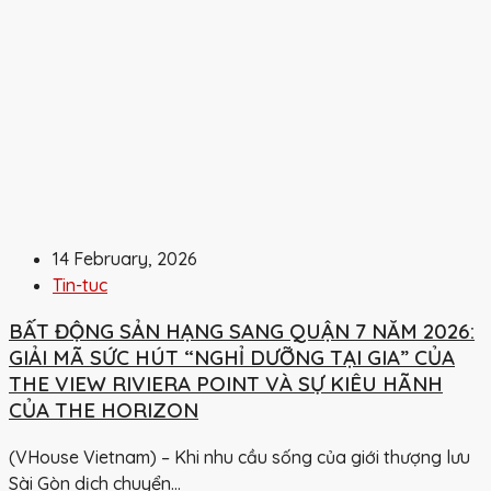
14 February, 2026
Tin-tuc
BẤT ĐỘNG SẢN HẠNG SANG QUẬN 7 NĂM 2026:
GIẢI MÃ SỨC HÚT “NGHỈ DƯỠNG TẠI GIA” CỦA
THE VIEW RIVIERA POINT VÀ SỰ KIÊU HÃNH
CỦA THE HORIZON
(VHouse Vietnam) – Khi nhu cầu sống của giới thượng lưu
Sài Gòn dịch chuyển...