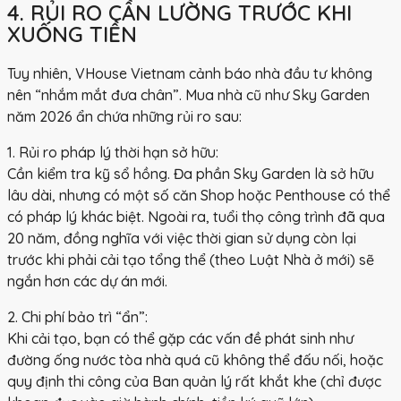
4. RỦI RO CẦN LƯỜNG TRƯỚC KHI
XUỐNG TIỀN
Tuy nhiên, VHouse Vietnam cảnh báo nhà đầu tư không
nên “nhắm mắt đưa chân”. Mua nhà cũ như Sky Garden
năm 2026 ẩn chứa những rủi ro sau:
1. Rủi ro pháp lý thời hạn sở hữu:
Cần kiểm tra kỹ sổ hồng. Đa phần Sky Garden là sở hữu
lâu dài, nhưng có một số căn Shop hoặc Penthouse có thể
có pháp lý khác biệt. Ngoài ra, tuổi thọ công trình đã qua
20 năm, đồng nghĩa với việc thời gian sử dụng còn lại
trước khi phải cải tạo tổng thể (theo Luật Nhà ở mới) sẽ
ngắn hơn các dự án mới.
2. Chi phí bảo trì “ẩn”:
Khi cải tạo, bạn có thể gặp các vấn đề phát sinh như
đường ống nước tòa nhà quá cũ không thể đấu nối, hoặc
quy định thi công của Ban quản lý rất khắt khe (chỉ được