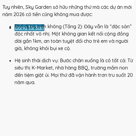
Tuy nhiên, Sky Garden sở hữu những thứ mà các dự án mới
năm 2026 có tiền cũng không mua được:
Phố đi bộ trên không (Tầng 2):
Đây vẫn là “đặc sản”
Đăng Tài Sản
độc nhất vô nhị. Một không gian kết nối cộng đồng
dài gần 1km, an toàn tuyệt đối cho trẻ em và người
già, không khói bụi xe cộ.
Hệ sinh thái dịch vụ:
Bước chân xuống là có tất cả: Từ
siêu thị K-Market, nhà hàng BBQ, trường mầm non
đến tiệm giặt ủi. Mọi thứ đã vận hành trơn tru suốt 20
năm qua.