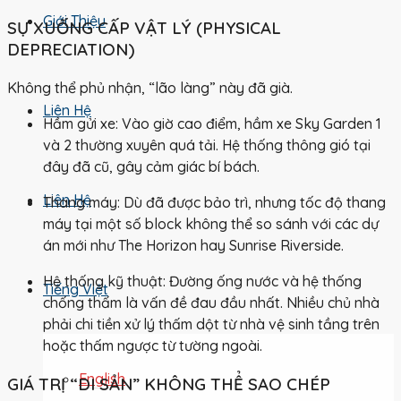
Giới Thiệu
SỰ XUỐNG CẤP VẬT LÝ (PHYSICAL
DEPRECIATION)
Không thể phủ nhận, “lão làng” này đã già.
Liên Hệ
Hầm gửi xe:
Vào giờ cao điểm, hầm xe Sky Garden 1
và 2 thường xuyên quá tải. Hệ thống thông gió tại
đây đã cũ, gây cảm giác bí bách.
Liên Hệ
Thang máy:
Dù đã được bảo trì, nhưng tốc độ thang
máy tại một số block không thể so sánh với các dự
án mới như The Horizon hay Sunrise Riverside.
Hệ thống kỹ thuật:
Đường ống nước và hệ thống
Tiếng Việt
chống thấm là vấn đề đau đầu nhất. Nhiều chủ nhà
phải chi tiền xử lý thấm dột từ nhà vệ sinh tầng trên
hoặc thấm ngược từ tường ngoài.
English
GIÁ TRỊ “DI SẢN” KHÔNG THỂ SAO CHÉP