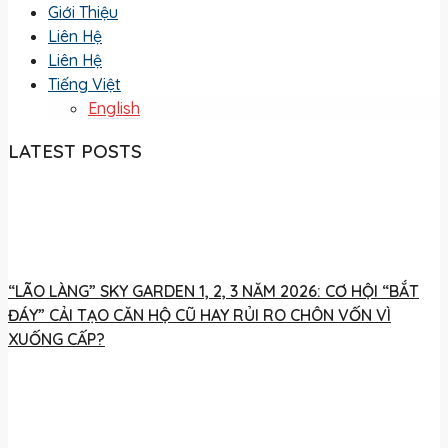
Giới Thiệu
Liên Hệ
Liên Hệ
Tiếng Việt
English
LATEST POSTS
“LÃO LÀNG” SKY GARDEN 1, 2, 3 NĂM 2026: CƠ HỘI “BẮT
ĐÁY” CẢI TẠO CĂN HỘ CŨ HAY RỦI RO CHÔN VỐN VÌ
XUỐNG CẤP?