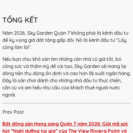
TỔNG KẾT
Năm 2026,
Sky Garden Quận 7
không phải là kênh đầu tư
để kỳ vọng giá đất tăng gấp đôi. Nó là kênh đầu tư
“Lấy
công làm lời”
.
Nếu bạn chịu khó săn tìm những căn nhà cũ giá tốt, bỏ
công sức và thẩm mỹ để cải tạo, Sky Garden sẽ mang lại
dòng tiền thụ động ổn định và cao hơn lãi suất ngân hàng.
Đây là sân chơi dành cho những nhà đầu tư thực chiến,
cần cù và am hiểu nhu cầu của khách thuê người nước
ngoài.
Prev Post
Bất động sản Hạng sang Quận 7 năm 2026: Giải mã sức
hút “Nghỉ dưỡng tại gia” của The View Riviera Point và