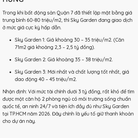
Trong khi
bất động sản Quận 7
đã thiết lập mặt bằng giá
trung bình 60-80 triệu/m2, thì Sky Garden đang giao dịch
ở mức giá cực kỳ hấp dẫn.
Sky Garden 1:
Giá khoảng
30 – 35 triệu/m2
. (Căn
71m2 giá khoảng 2,3 – 2,5 tỷ đồng).
Sky Garden 2:
Giá khoảng
35 – 38 triệu/m2
.
Sky Garden 3:
Mới nhất và chất lượng tốt nhất, giá
dao động
40 – 45 triệu/m2
.
Nhận định:
Với mức tài chính dưới 3 tỷ đồng, rất khó để tìm
được một căn hộ 2 phòng ngủ có môi trường sống chuẩn
quốc tế, an ninh 24/7 và tiện ích đầy đủ như Sky Garden
tại TP.HCM năm 2026. Đây chính là yếu tố giữ thanh khoản
cho dự án này.