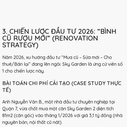
3. CHIẾN LƯỢC ĐẦU TƯ 2026: “BÌNH
CŨ RƯỢU MỚI” (RENOVATION
STRATEGY)
Năm 2026, xu hướng đầu tư
“Mua cũ – Sửa mới – Cho
thuê/Bán lại”
đang lên ngôi. Sky Garden là ứng cử viên số
1 cho chiến lược này.
BÀI TOÁN CHI PHÍ CẢI TẠO (CASE STUDY THỰC
TẾ)
Anh Nguyễn Văn B., một nhà đầu tư chuyên nghiệp tại
Quận 7, vừa chốt mua một căn Sky Garden 2 diện tích
81m2 (căn góc) vào tháng 1/2026 với giá 3,1 tỷ đồng (nhà
nguyên bản, nội thất cũ nát).