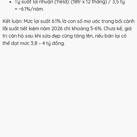
Tỷ suất lợi nhuận (Yield):
(18tr x 12 tháng) / 3,5 tỷ
=
~6.1%/năm
.
Kết luận:
Mức lợi suất 6.1% là con số mơ ước trong bối cảnh
lãi suất tiết kiệm năm 2026 chỉ khoảng 5-6%. Chưa kể, giá
trị căn hộ sau khi sửa đẹp cũng tăng lên, nếu bán lại có
thể đạt mức 3,8 – 4 tỷ đồng.