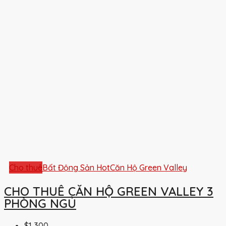
Cho thuê
Bất Động Sản Hot
Căn Hộ Green Valley
CHO THUÊ CĂN HỘ GREEN VALLEY 3
PHÒNG NGỦ
$1,300