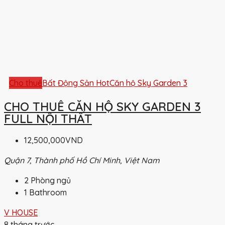
Cho thuê
Bất Động Sản Hot
Căn hộ Sky Garden 3
CHO THUÊ CĂN HỘ SKY GARDEN 3
FULL NỘI THẤT
12,500,000VND
Quận 7, Thành phố Hồ Chí Minh, Việt Nam
2
Phòng ngủ
1
Bathroom
V HOUSE
8 tháng trước