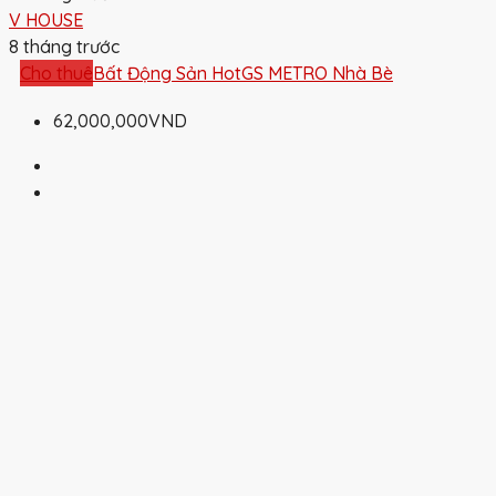
V HOUSE
8 tháng trước
Cho thuê
Bất Động Sản Hot
GS METRO Nhà Bè
62,000,000VND