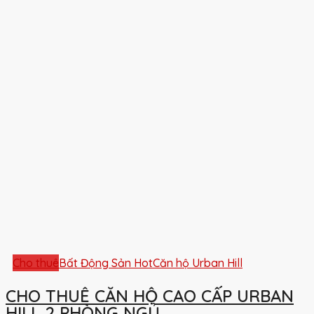
Cho thuê
Bất Động Sản Hot
Căn hộ Urban Hill
CHO THUÊ CĂN HỘ CAO CẤP URBAN
HILL 2 PHÒNG NGỦ