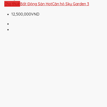
Cho thuê
Bất Động Sản Hot
Căn hộ Sky Garden 3
12,500,000VND