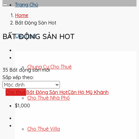
Trang Chủ
Home
Bất Động Sản Hot
BẤT ĐỘNG SẢN HOT
Cho Thuê
Chung Cư Cho Thuê
35 Bất động sản mới
Sắp xếp theo:
Cho thuê
Bất Động Sản Hot
Căn Hộ Mỹ Khánh
Cho Thuê Nhà Phố
$1,000
Cho Thuê Villa