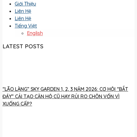
Giới Thiệu
Liên Hệ
Liên Hệ
Tiếng Việt
English
LATEST POSTS
“LÃO LÀNG” SKY GARDEN 1, 2, 3 NĂM 2026: CƠ HỘI “BẮT
ĐÁY” CẢI TẠO CĂN HỘ CŨ HAY RỦI RO CHÔN VỐN VÌ
XUỐNG CẤP?