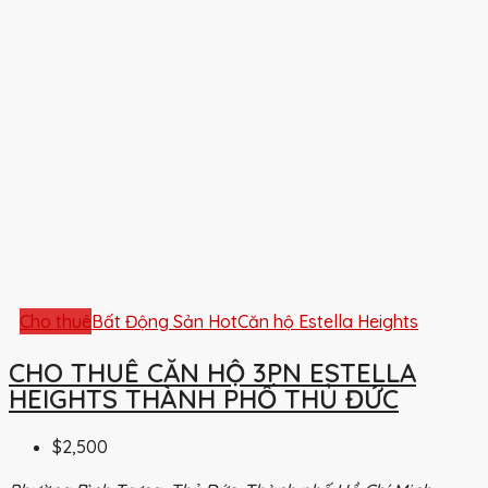
Cho thuê
Bất Động Sản Hot
Căn hộ Estella Heights
CHO THUÊ CĂN HỘ 3PN ESTELLA
HEIGHTS THÀNH PHỐ THỦ ĐỨC
$2,500