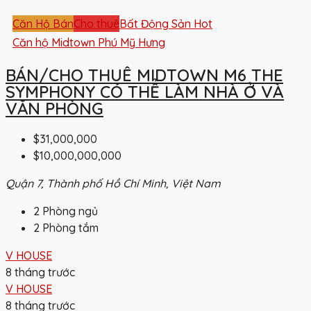
Căn Hộ Bán
Cho thuê
Bất Động Sản Hot
Căn hộ Midtown Phú Mỹ Hưng
BÁN/CHO THUÊ MIDTOWN M6 THE
SYMPHONY CÓ THỂ LÀM NHÀ Ở VÀ
VĂN PHÒNG
$31,000,000
$10,000,000,000
Quận 7, Thành phố Hồ Chí Minh, Việt Nam
2
Phòng ngủ
2
Phòng tắm
V HOUSE
8 tháng trước
V HOUSE
8 tháng trước