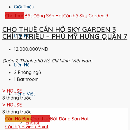
Giới Thiệu
Cho thuê
Bất Động Sản Hot
Căn hộ Sky Garden 3
CHO THUÊ CĂN HỘ SKY GARDEN 3
CHỈ 12 TRIỆU – PHÚ MỸ HƯNG QUẬN 7
Liên Hệ
12,000,000VND
Quận 7, Thành phố Hồ Chí Minh, Việt Nam
Liên Hệ
2
Phòng ngủ
1
Bathroom
V HOUSE
Tiếng Việt
8 tháng trước
V HOUSE
8 tháng trước
Căn Hộ Bán
Cho thuê
Bất Động Sản Hot
English
Căn hộ Riviera Point