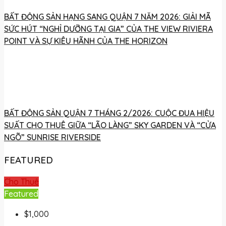
BẤT ĐỘNG SẢN HẠNG SANG QUẬN 7 NĂM 2026: GIẢI MÃ
SỨC HÚT “NGHỈ DƯỠNG TẠI GIA” CỦA THE VIEW RIVIERA
POINT VÀ SỰ KIÊU HÃNH CỦA THE HORIZON
BẤT ĐỘNG SẢN QUẬN 7 THÁNG 2/2026: CUỘC ĐUA HIỆU
SUẤT CHO THUÊ GIỮA “LÃO LÀNG” SKY GARDEN VÀ “CỬA
NGÕ” SUNRISE RIVERSIDE
FEATURED
Cho Thuê
Featured
$1,000