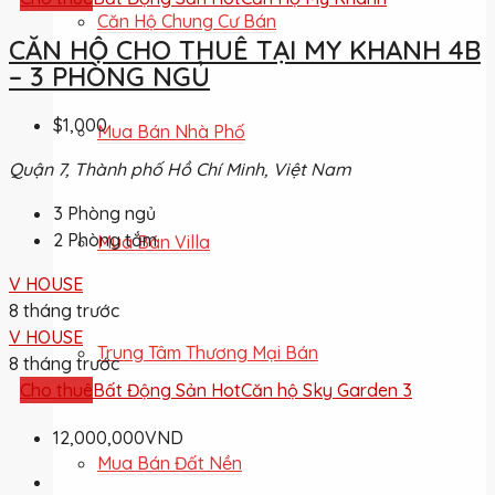
Căn Hộ Chung Cư Bán
CĂN HỘ CHO THUÊ TẠI MY KHANH 4B
– 3 PHÒNG NGỦ
$1,000
Mua Bán Nhà Phố
Quận 7, Thành phố Hồ Chí Minh, Việt Nam
3
Phòng ngủ
2
Phòng tắm
Mua Bán Villa
V HOUSE
8 tháng trước
V HOUSE
Trung Tâm Thương Mại Bán
8 tháng trước
Cho thuê
Bất Động Sản Hot
Căn hộ Sky Garden 3
12,000,000VND
Mua Bán Đất Nền