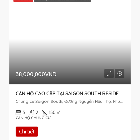
38,000,000VND
CĂN HỘ CAO CẤP TẠI SAIGON SOUTH RESIDENCE CHO THUÊ – 3 PN – TẦNG TRUNG
Chung cư Saigon South, Đường Nguyễn Hữu Thọ, Phuoc Kien, Nhà Bè, Ho Chi Minh City, Vietnam
3
2
150
m²
CĂN HỘ CHUNG CƯ
Chi tiết