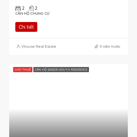
2
2
CĂN HỘ CHUNG CƯ
Chi tiết
Vhouse Real Estate
3 năm trước
CHO THUÊ
CĂN HỘ SAIGON SOUTH RESIDENCE