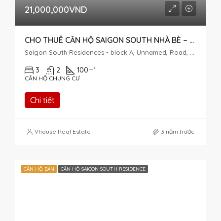
21,000,000VND
CHO THUÊ CĂN HỘ SAIGON SOUTH NHÀ BÈ – TẦNG THẤP – 3PN
Saigon South Residences - block A, Unnamed, Road, Phuoc Kien, Nhà Bè, Ho Chi Minh City, Vietnam
3
2
100
m²
CĂN HỘ CHUNG CƯ
Chi tiết
Vhouse Real Estate
3 năm trước
CĂN HỘ BÁN
CĂN HỘ SAIGON SOUTH RESIDENCE