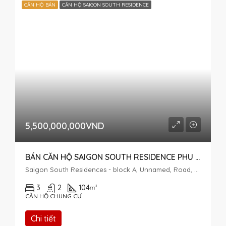
CĂN HỘ BÁN
CĂN HỘ SAIGON SOUTH RESIDENCE
5,500,000,000VND
BÁN CĂN HỘ SAIGON SOUTH RESIDENCE PHU MY HUNG – TẦNG CAO
Saigon South Residences - block A, Unnamed, Road, Phước Kiển, Nhà Bè, Thành phố Hồ Chí Minh, Việt Nam
3
2
104
m²
CĂN HỘ CHUNG CƯ
Chi tiết