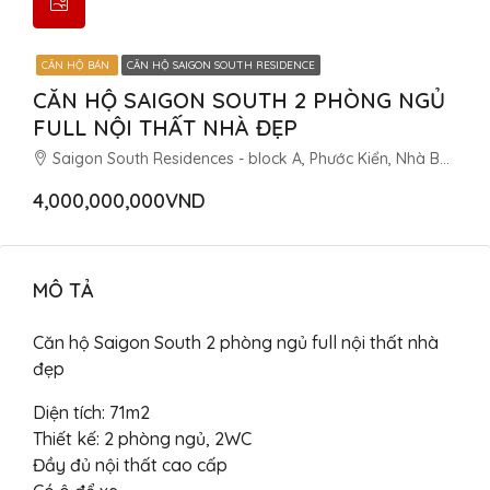
CĂN HỘ BÁN
CĂN HỘ SAIGON SOUTH RESIDENCE
CĂN HỘ SAIGON SOUTH 2 PHÒNG NGỦ
FULL NỘI THẤT NHÀ ĐẸP
Saigon South Residences - block A, Phước Kiển, Nhà Bè, Thành phố Hồ Chí Minh, Việt Nam
4,000,000,000VND
MÔ TẢ
Căn hộ Saigon South 2 phòng ngủ full nội thất nhà
đẹp
Diện tích: 71m2
Thiết kế: 2 phòng ngủ, 2WC
Đầy đủ nội thất cao cấp