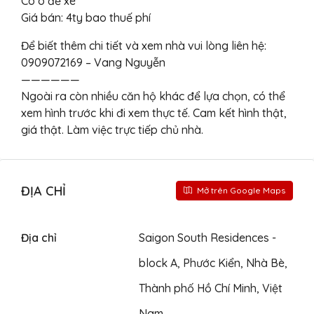
Có ô để xe
Giá bán: 4ty bao thuế phí
Để biết thêm chi tiết và xem nhà vui lòng liên hệ:
0909072169 – Vang Nguyễn
——————
Ngoài ra còn nhiều căn hộ khác để lựa chọn, có thể
xem hình trước khi đi xem thực tế. Cam kết hình thật,
giá thật. Làm việc trực tiếp chủ nhà.
ĐỊA CHỈ
Mở trên Google Maps
Địa chỉ
Saigon South Residences -
block A, Phước Kiển, Nhà Bè,
Thành phố Hồ Chí Minh, Việt
Nam