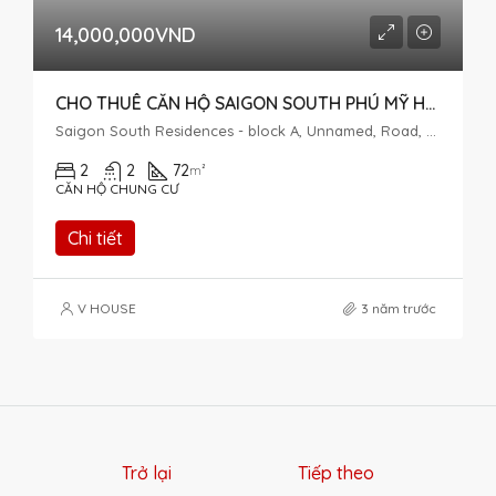
14,000,000VND
CHO THUÊ CĂN HỘ SAIGON SOUTH PHÚ MỸ HƯNG GIÁ RẺ
Saigon South Residences - block A, Unnamed, Road, Phuoc Kien, Nhà Bè, Ho Chi Minh City, Vietnam
2
2
72
m²
CĂN HỘ CHUNG CƯ
Chi tiết
V HOUSE
3 năm trước
Trở lại
Tiếp theo