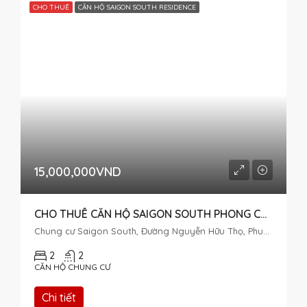
CHO THUÊ
CĂN HỘ SAIGON SOUTH RESIDENCE
15,000,000VND
CHO THUÊ CĂN HỘ SAIGON SOUTH PHONG CÁCH MORDEN 2 PHÒNG NGỦ
Chung cư Saigon South, Đường Nguyễn Hữu Thọ, Phuoc Kien, Nhà Bè, Ho Chi Minh City, Vietnam
2
2
CĂN HỘ CHUNG CƯ
Chi tiết