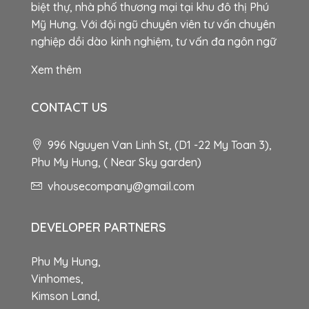
biệt thự, nhà phố thương mại tại khu đô thị Phú
Mỹ Hưng. Với đội ngũ chuyên viên tư vấn chuyên
nghiệp dồi dào kinh nghiệm, tư vấn đa ngôn ngữ
Xem thêm
CONTACT US
996 Nguyen Van Linh St, (D1 -22 My Toan 3),
Phu My Hung, ( Near Sky garden)
vhousecompany@gmail.com
DEVELOPER PARTNERS
Phu My Hung,
Vinhomes,
Kimson Land,