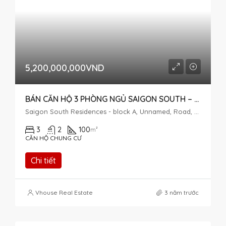
5,200,000,000VND
BÁN CĂN HỘ 3 PHÒNG NGỦ SAIGON SOUTH – TẦNG CAO VIEW SÔNG
Saigon South Residences - block A, Unnamed, Road, Phước Kiển, Nhà Bè, Thành phố Hồ Chí Minh, Việt Nam
3
2
100
m²
CĂN HỘ CHUNG CƯ
Chi tiết
Vhouse Real Estate
3 năm trước