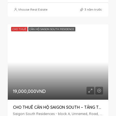
Vhouse Real Estate
3 năm trước
CHO THUÊ
CĂN HỘ SAIGON SOUTH RESIDENCE
19,000,000VND
CHO THUÊ CĂN HỘ SAIGON SOUTH – TẦNG TRUNG – 2PN
Saigon South Residences - block A, Unnamed, Road, Phuoc Kien, Nhà Bè, Ho Chi Minh City, Vietnam