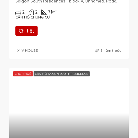
Saigon South Residences - block A, Unnamed, Road, Phuoc Kien, Nhà Bè, Ho Chi Minh City, Vietnam
2
2
71
m²
CĂN HỘ CHUNG CƯ
Chi tiết
V HOUSE
3 năm trước
CHO THUÊ
CĂN HỘ SAIGON SOUTH RESIDENCE