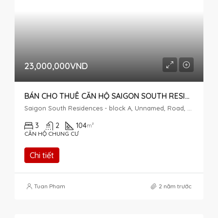
23,000,000VND
BÁN CHO THUÊ CĂN HỘ SAIGON SOUTH RESIDENCE 3 PHÒNG NGỦ
Saigon South Residences - block A, Unnamed, Road, Phuoc Kien, Nhà Bè, Ho Chi Minh City, Vietnam
3
2
104
m²
CĂN HỘ CHUNG CƯ
Chi tiết
Tuan Pham
2 năm trước