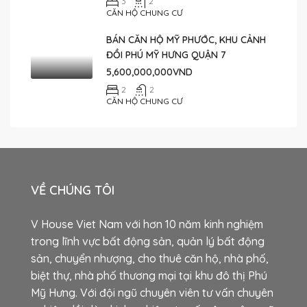
3
2
CĂN HỘ CHUNG CƯ
BÁN CĂN HỘ MỸ PHƯỚC, KHU CẢNH
ĐỒI PHÚ MỸ HƯNG QUẬN 7
5,600,000,000VND
2
2
CĂN HỘ CHUNG CƯ
VỀ CHÚNG TÔI
V House Viet Nam với hơn 10 năm kinh nghiệm
trong lĩnh vực bất động sản, quản lý bất động
sản, chuyển nhượng, cho thuê căn hộ, nhà phố,
biệt thự, nhà phố thương mại tại khu đô thị Phú
Mỹ Hưng. Với đội ngũ chuyên viên tư vấn chuyên