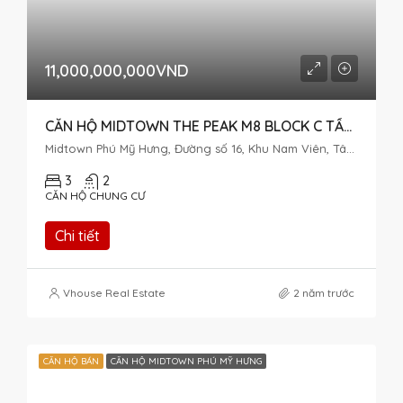
11,000,000,000VND
CĂN HỘ MIDTOWN THE PEAK M8 BLOCK C TẦNG CAO – BÁN HOẶC CHO THUÊ
Midtown Phú Mỹ Hưng, Đường số 16, Khu Nam Viên, Tân Phú, Quận 7, Thành phố Hồ Chí Minh, Việt Nam
3
2
CĂN HỘ CHUNG CƯ
Chi tiết
Vhouse Real Estate
2 năm trước
CĂN HỘ BÁN
CĂN HỘ MIDTOWN PHÚ MỸ HƯNG