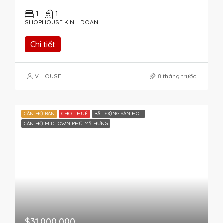
1
1
SHOPHOUSE KINH DOANH
Chi tiết
V HOUSE
8 tháng trước
CĂN HỘ BÁN
CHO THUÊ
BẤT ĐỘNG SẢN HOT
CĂN HỘ MIDTOWN PHÚ MỸ HƯNG
$31,000,000