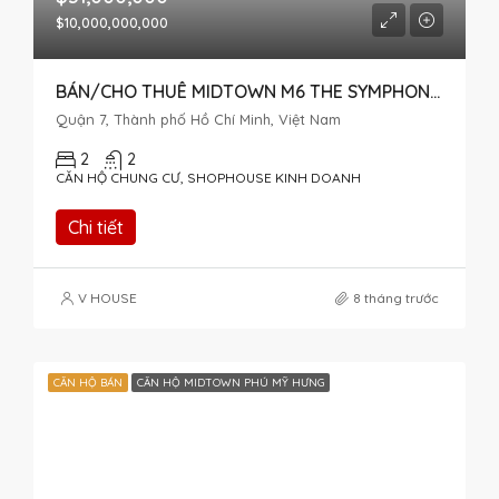
$10,000,000,000
BÁN/CHO THUÊ MIDTOWN M6 THE SYMPHONY CÓ THỂ LÀM NHÀ Ở VÀ VĂN PHÒNG
Quận 7, Thành phố Hồ Chí Minh, Việt Nam
2
2
CĂN HỘ CHUNG CƯ, SHOPHOUSE KINH DOANH
Chi tiết
V HOUSE
8 tháng trước
CĂN HỘ BÁN
CĂN HỘ MIDTOWN PHÚ MỸ HƯNG