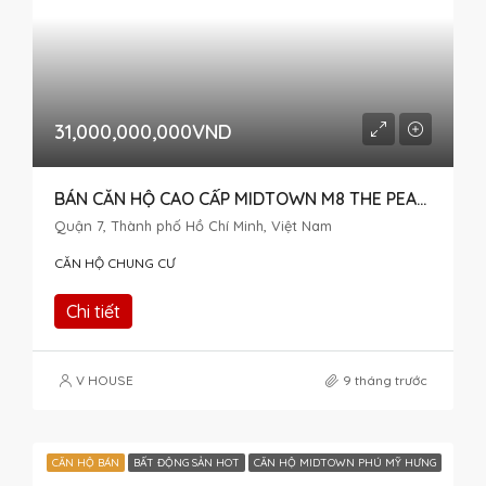
31,000,000,000VND
BÁN CĂN HỘ CAO CẤP MIDTOWN M8 THE PEAK – HÀNG ĐẶC BIỆT 2 CĂN HỘ ĐẬP THÔNG
Quận 7, Thành phố Hồ Chí Minh, Việt Nam
CĂN HỘ CHUNG CƯ
Chi tiết
V HOUSE
9 tháng trước
CĂN HỘ BÁN
BẤT ĐỘNG SẢN HOT
CĂN HỘ MIDTOWN PHÚ MỸ HƯNG