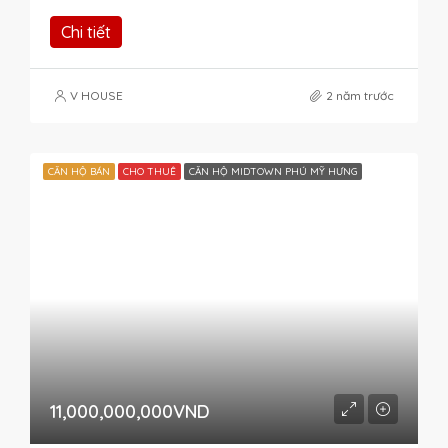
Chi tiết
V HOUSE
2 năm trước
CĂN HỘ BÁN
CHO THUÊ
CĂN HỘ MIDTOWN PHÚ MỸ HƯNG
11,000,000,000VND