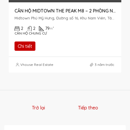
CĂN HỘ MIDTOWN THE PEAK M8 – 2 PHÒNG NGỦ – VIEW NỘI KHU
Midtown Phú Mỹ Hưng, Đường số 16, Khu Nam Viên, Tân Phú, District 7, Ho Chi Minh City, Vietnam
2
2
79
m²
CĂN HỘ CHUNG CƯ
Chi tiết
Vhouse Real Estate
3 năm trước
Trở lại
Tiếp theo