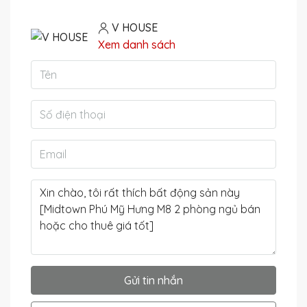
V HOUSE
Xem danh sách
Gửi tin nhắn