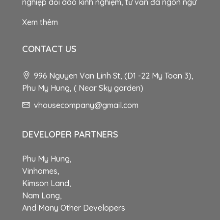
nghiệp dồi dào kinh nghiệm, tư vấn đa ngôn ngữ
Xem thêm
CONTACT US
996 Nguyen Van Linh St, (D1 -22 My Toan 3),
Phu My Hung, ( Near Sky garden)
vhousecompany@gmail.com
DEVELOPER PARTNERS
Phu My Hung,
Vinhomes,
Kimson Land,
Nam Long,
And Many Other Developers