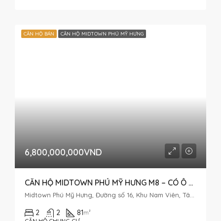
CĂN HỘ BÁN
CĂN HỘ MIDTOWN PHÚ MỸ HƯNG
6,800,000,000VND
CĂN HỘ MIDTOWN PHÚ MỸ HƯNG M8 – CÓ Ô XE – BÁN GIÁ TỐT
Midtown Phú Mỹ Hưng, Đường số 16, Khu Nam Viên, Tân Phú, Quận 7, Thành phố Hồ Chí Minh, Việt Nam
2
2
81
m²
CĂN HỘ CHUNG CƯ