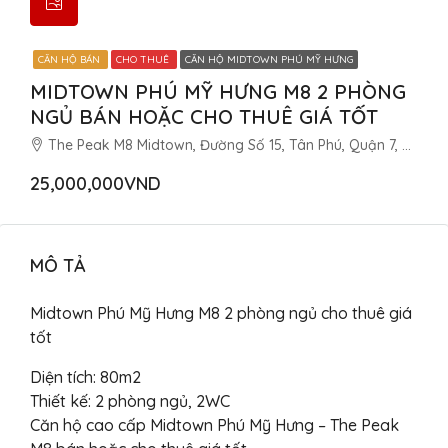
CĂN HỘ BÁN
CHO THUÊ
CĂN HỘ MIDTOWN PHÚ MỸ HƯNG
MIDTOWN PHÚ MỸ HƯNG M8 2 PHÒNG
NGỦ BÁN HOẶC CHO THUÊ GIÁ TỐT
The Peak M8 Midtown, Đường Số 15, Tân Phú, Quận 7, Thành phố Hồ Chí Minh, Việt Nam
25,000,000VND
MÔ TẢ
Midtown Phú Mỹ Hưng M8 2 phòng ngủ cho thuê giá
tốt
Diện tích: 80m2
Thiết kế: 2 phòng ngủ, 2WC
Căn hộ cao cấp Midtown Phú Mỹ Hưng – The Peak