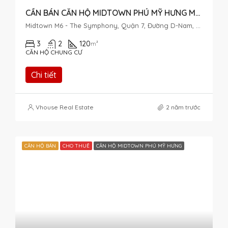
CẦN BÁN CĂN HỘ MIDTOWN PHÚ MỸ HƯNG M6 FULL NỘI THẤT CAO CẤP
Midtown M6 - The Symphony, Quận 7, Đường D-Nam, Khu đô thị Phú Mỹ Hưng, Tân Phú, Quận 7, Thành phố Hồ Chí Minh, Việt Nam
3
2
120
m²
CĂN HỘ CHUNG CƯ
Chi tiết
Vhouse Real Estate
2 năm trước
CĂN HỘ BÁN
CHO THUÊ
CĂN HỘ MIDTOWN PHÚ MỸ HƯNG