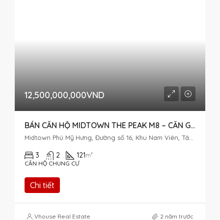
12,500,000,000VND
BÁN CĂN HỘ MIDTOWN THE PEAK M8 – CĂN GÓC 3 PN ĐẸP
Midtown Phú Mỹ Hưng, Đường số 16, Khu Nam Viên, Tân Phú, Quận 7, Thành phố Hồ Chí Minh, Việt Nam
3
2
121
m²
CĂN HỘ CHUNG CƯ
Chi tiết
Vhouse Real Estate
2 năm trước