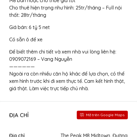
M8 bán hoặc cho thuê giá tốt
Cho thuê hiện trạng như hình: 25tr/tháng – Full nội
thất: 28tr/tháng
Giá bán: 6 tỷ 5 net
Có sẵn ô để xe
Để biết thêm chi tiết và xem nhà vui lòng liên hệ:
0909072169 – Vang Nguyễn
——————
Ngoài ra còn nhiều căn hộ khác để lựa chọn, có thể
xem hình trước khi đi xem thực tế. Cam kết hình thật,
giá thật. Làm việc trực tiếp chủ nhà.
ĐỊA CHỈ
Mở trên Google Maps
Địa chỉ
The Peak M8 Midtown, Đường