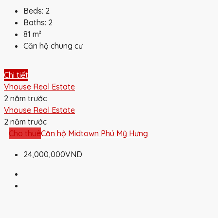
Beds:
2
Baths:
2
81
m²
Căn hộ chung cư
Chi tiết
Vhouse Real Estate
2 năm trước
Vhouse Real Estate
2 năm trước
Cho thuê
Căn hộ Midtown Phú Mỹ Hưng
24,000,000VND