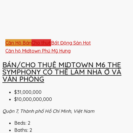
Căn Hộ Bán
Cho thuê
Bất Động Sản Hot
Căn hộ Midtown Phú Mỹ Hưng
BÁN/CHO THUÊ MIDTOWN M6 THE
SYMPHONY CÓ THỂ LÀM NHÀ Ở VÀ
VĂN PHÒNG
$31,000,000
$10,000,000,000
Quận 7, Thành phố Hồ Chí Minh, Việt Nam
Beds:
2
Baths:
2