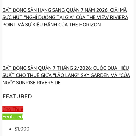
BẤT ĐỘNG SẢN HẠNG SANG QUẬN 7 NĂM 2026: GIẢI MÃ
SỨC HÚT “NGHỈ DƯỠNG TẠI GIA” CỦA THE VIEW RIVIERA
POINT VÀ SỰ KIÊU HÃNH CỦA THE HORIZON
BẤT ĐỘNG SẢN QUẬN 7 THÁNG 2/2026: CUỘC ĐUA HIỆU
SUẤT CHO THUÊ GIỮA “LÃO LÀNG” SKY GARDEN VÀ “CỬA
NGÕ” SUNRISE RIVERSIDE
FEATURED
Cho Thuê
Featured
$1,000