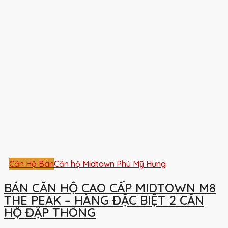
Căn Hộ Bán
Căn hộ Midtown Phú Mỹ Hưng
BÁN CĂN HỘ CAO CẤP MIDTOWN M8
THE PEAK – HÀNG ĐẶC BIỆT 2 CĂN
HỘ ĐẬP THÔNG