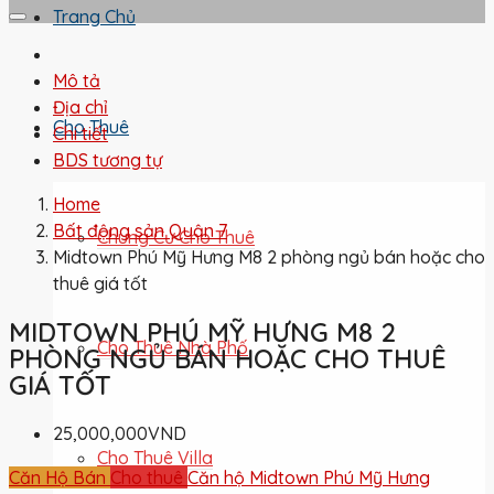
Trang Chủ
Mô tả
Địa chỉ
Cho Thuê
Chi tiết
BDS tương tự
Home
Bất động sản Quận 7
Chung Cư Cho Thuê
Midtown Phú Mỹ Hưng M8 2 phòng ngủ bán hoặc cho
thuê giá tốt
MIDTOWN PHÚ MỸ HƯNG M8 2
Cho Thuê Nhà Phố
PHÒNG NGỦ BÁN HOẶC CHO THUÊ
GIÁ TỐT
25,000,000VND
Cho Thuê Villa
Căn Hộ Bán
Cho thuê
Căn hộ Midtown Phú Mỹ Hưng