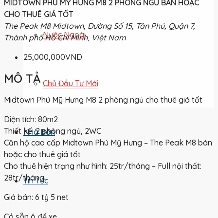
MIDTOWN PHÚ MỸ HƯNG M8 2 PHÒNG NGỦ BÁN HOẶC
CHO THUÊ GIÁ TỐT
The Peak M8 Midtown, Đường Số 15, Tân Phú, Quận 7,
Nước Ngoài
Thành phố Hồ Chí Minh, Việt Nam
25,000,000VND
MÔ TẢ
Chủ Đầu Tư Mới
Midtown Phú Mỹ Hưng M8 2 phòng ngủ cho thuê giá tốt
Diện tích: 80m2
Thiết kế: 2 phòng ngủ, 2WC
Nhà Bán
Căn hộ cao cấp Midtown Phú Mỹ Hưng – The Peak M8 bán
hoặc cho thuê giá tốt
Cho thuê hiện trạng như hình: 25tr/tháng – Full nội thất:
28tr/tháng
Tin Tức
Giá bán: 6 tỷ 5 net
Có sẵn ô để xe