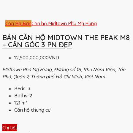
Căn Hộ Bán
Căn hộ Midtown Phú Mỹ Hưng
BÁN CĂN HỘ MIDTOWN THE PEAK M8
– CĂN GÓC 3 PN ĐẸP
12,500,000,000VND
Midtown Phú Mỹ Hưng, Đường số 16, Khu Nam Viên, Tân
Phú, Quận 7, Thành phố Hồ Chí Minh, Việt Nam
Beds:
3
Baths:
2
121
m²
Căn hộ chung cư
Chi tiết