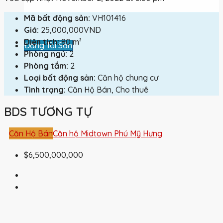
Mã bất động sản:
VH101416
Giá:
25,000,000VND
Diện tích:
80 m²
Đăng Tài Sản
Phòng ngủ:
2
Phòng tắm:
2
Loại bất động sản:
Căn hộ chung cư
Tình trạng:
Căn Hộ Bán, Cho thuê
BDS TƯƠNG TỰ
Căn Hộ Bán
Căn hộ Midtown Phú Mỹ Hưng
$6,500,000,000