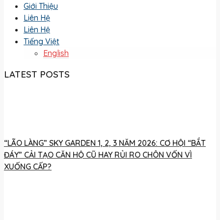
Giới Thiệu
Liên Hệ
Liên Hệ
Tiếng Việt
English
LATEST POSTS
“LÃO LÀNG” SKY GARDEN 1, 2, 3 NĂM 2026: CƠ HỘI “BẮT
ĐÁY” CẢI TẠO CĂN HỘ CŨ HAY RỦI RO CHÔN VỐN VÌ
XUỐNG CẤP?