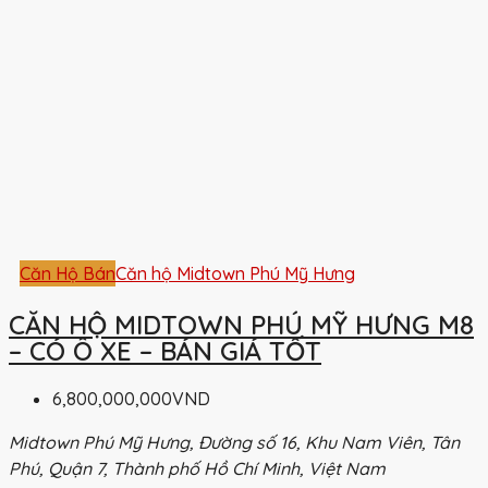
Căn Hộ Bán
Căn hộ Midtown Phú Mỹ Hưng
CĂN HỘ MIDTOWN PHÚ MỸ HƯNG M8
– CÓ Ô XE – BÁN GIÁ TỐT
6,800,000,000VND
Midtown Phú Mỹ Hưng, Đường số 16, Khu Nam Viên, Tân
Phú, Quận 7, Thành phố Hồ Chí Minh, Việt Nam