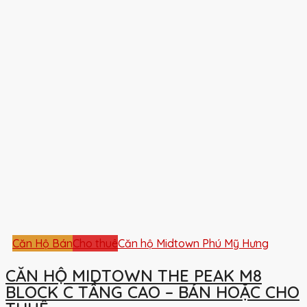
Căn Hộ Bán
Cho thuê
Căn hộ Midtown Phú Mỹ Hưng
CĂN HỘ MIDTOWN THE PEAK M8
BLOCK C TẦNG CAO – BÁN HOẶC CHO