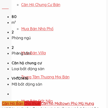
Căn Hộ Chung Cư Bán
80
m²
Mua Bán Nhà Phố
2
Phòng ngủ
2
Mua Bán Villa
Phòng tắm
Căn hộ chung cư
Loại bất động sản
Trung Tâm Thương Mại Bán
VH101416
Mã bất động sản
Mua Bán Đất Nền
Căn Hộ Bán
Cho thuê
Căn hộ Midtown Phú Mỹ Hưng