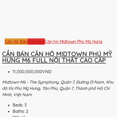
Căn Hộ Bán
Cho thuê
Căn hộ Midtown Phú Mỹ Hưng
CẦN BÁN CĂN HỘ MIDTOWN PHÚ MỸ
HƯNG M6 FULL NỘI THẤT CAO CẤP
11,000,000,000VND
Midtown M6 - The Symphony, Quận 7, Đường D-Nam, Khu
đô thị Phú Mỹ Hưng, Tân Phú, Quận 7, Thành phố Hồ Chí
Minh, Việt Nam
Beds:
3
Baths:
2