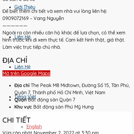
Giới Thiệu
Để biết thêm chi tiết và xem nhà vui lòng liên hệ:
0909072169 – Vang Nguyễn
——————
Ngoài ra còn nhiều căn hộ khác để lựa chọn, có thể xem
Liên Hệ
hình trước khi đi xem thực tế. Cam kết hình thật, giá thật.
Làm việc trực tiếp chủ nhà.
ĐỊA CHỈ
Liên Hệ
Mở trên Google Maps
Địa chỉ
The Peak M8 Midtown, Đường Số 15, Tân Phú,
Quận 7, Thành phố Hồ Chí Minh, Việt Nam
Tiếng Việt
Quận
Bất động sản Quận 7
Khu vực
Bất động sản Phú Mỹ Hưng
CHI TIẾT
English
Vừa cập nhật November 2, 2022 at 3:30 pm