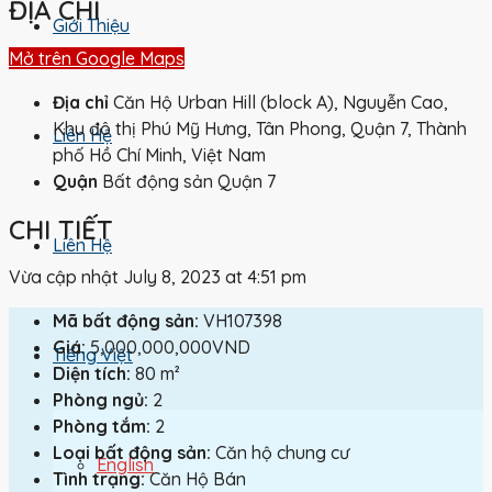
ĐỊA CHỈ
Giới Thiệu
Mở trên Google Maps
Địa chỉ
Căn Hộ Urban Hill (block A), Nguyễn Cao,
Khu đô thị Phú Mỹ Hưng, Tân Phong, Quận 7, Thành
Liên Hệ
phố Hồ Chí Minh, Việt Nam
Quận
Bất động sản Quận 7
CHI TIẾT
Liên Hệ
Vừa cập nhật July 8, 2023 at 4:51 pm
Mã bất động sản:
VH107398
Giá:
5,000,000,000VND
Tiếng Việt
Diện tích:
80 m²
Phòng ngủ:
2
Phòng tắm:
2
Loại bất động sản:
Căn hộ chung cư
English
Tình trạng:
Căn Hộ Bán