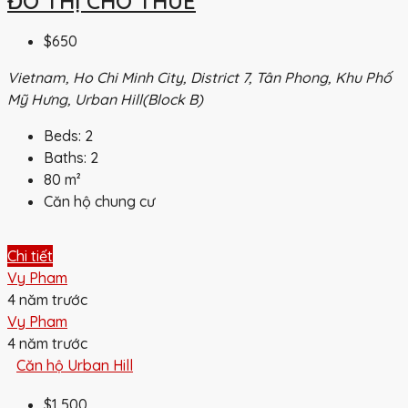
ĐÔ THỊ CHO THUÊ
$650
Vietnam, Ho Chi Minh City, District 7, Tân Phong, Khu Phố
Mỹ Hưng, Urban Hill(Block B)
Beds:
2
Baths:
2
80
m²
Căn hộ chung cư
Chi tiết
Vy Pham
4 năm trước
Vy Pham
4 năm trước
Căn hộ Urban Hill
$1,500