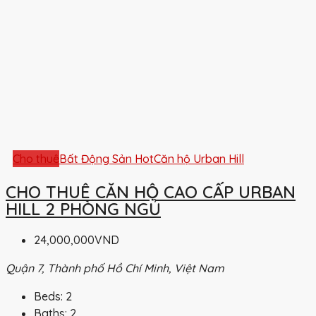
Cho thuê
Bất Động Sản Hot
Căn hộ Urban Hill
CHO THUÊ CĂN HỘ CAO CẤP URBAN
HILL 2 PHÒNG NGỦ
24,000,000VND
Quận 7, Thành phố Hồ Chí Minh, Việt Nam
Beds:
2
Baths:
2