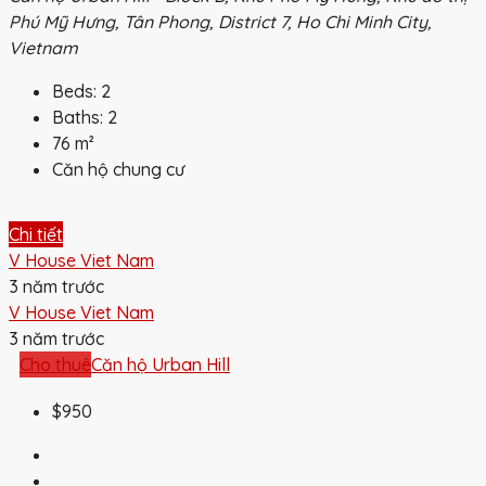
Phú Mỹ Hưng, Tân Phong, District 7, Ho Chi Minh City,
Vietnam
Beds:
2
Baths:
2
76
m²
Căn hộ chung cư
Chi tiết
V House Viet Nam
3 năm trước
V House Viet Nam
3 năm trước
Cho thuê
Căn hộ Urban Hill
$950