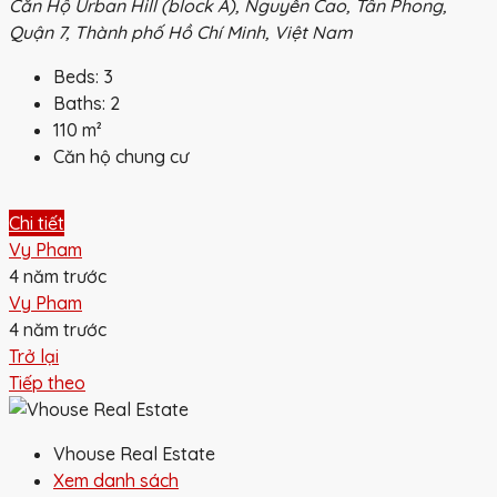
Căn Hộ Urban Hill (block A), Nguyễn Cao, Tân Phong,
Quận 7, Thành phố Hồ Chí Minh, Việt Nam
Beds:
3
Baths:
2
110
m²
Căn hộ chung cư
Chi tiết
Vy Pham
4 năm trước
Vy Pham
4 năm trước
Trở lại
Tiếp theo
Vhouse Real Estate
Xem danh sách