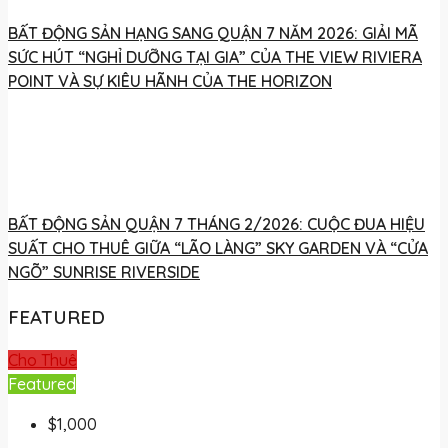
BẤT ĐỘNG SẢN HẠNG SANG QUẬN 7 NĂM 2026: GIẢI MÃ
SỨC HÚT “NGHỈ DƯỠNG TẠI GIA” CỦA THE VIEW RIVIERA
POINT VÀ SỰ KIÊU HÃNH CỦA THE HORIZON
BẤT ĐỘNG SẢN QUẬN 7 THÁNG 2/2026: CUỘC ĐUA HIỆU
SUẤT CHO THUÊ GIỮA “LÃO LÀNG” SKY GARDEN VÀ “CỬA
NGÕ” SUNRISE RIVERSIDE
FEATURED
Cho Thuê
Featured
$1,000