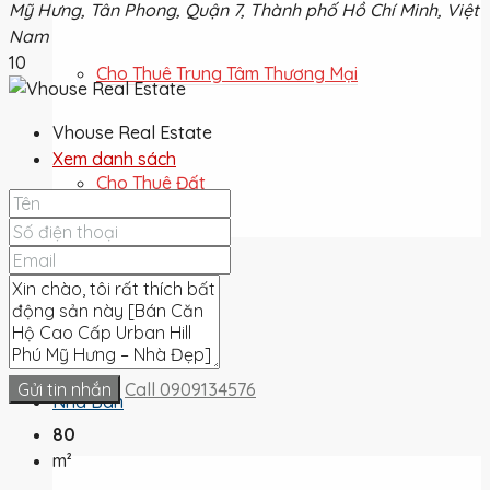
Mỹ Hưng, Tân Phong, Quận 7, Thành phố Hồ Chí Minh, Việt
Nam
10
Cho Thuê Trung Tâm Thương Mại
Vhouse Real Estate
Xem danh sách
Cho Thuê Đất
Cho Thuê
Gửi tin nhắn
Call
0909134576
Nhà Bán
80
m²