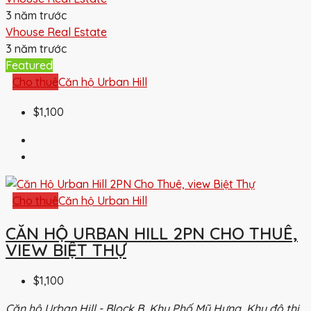
3 năm trước
Vhouse Real Estate
3 năm trước
Featured
Cho thuê
Căn hộ Urban Hill
$1,100
Cho thuê
Căn hộ Urban Hill
CĂN HỘ URBAN HILL 2PN CHO THUÊ,
VIEW BIỆT THỰ
$1,100
Căn hộ Urban Hill - Block B, Khu Phố Mỹ Hưng, Khu đô thị