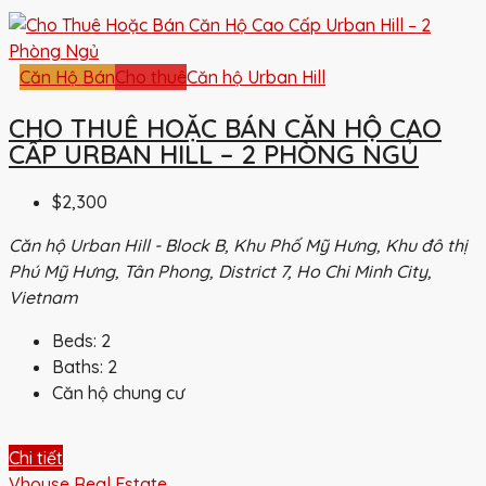
Căn Hộ Bán
Cho thuê
Căn hộ Urban Hill
CHO THUÊ HOẶC BÁN CĂN HỘ CAO
CẤP URBAN HILL – 2 PHÒNG NGỦ
$2,300
Căn hộ Urban Hill - Block B, Khu Phố Mỹ Hưng, Khu đô thị
Phú Mỹ Hưng, Tân Phong, District 7, Ho Chi Minh City,
Vietnam
Beds:
2
Baths:
2
Căn hộ chung cư
Chi tiết
Vhouse Real Estate