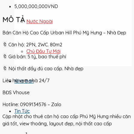
5,000,000,000VND
MÔ TẢ
Nước Ngoài
Bán Căn Hộ Cao Cấp Urban Hill Phú Mỹ Hưng – Nhà Đẹp
🔖 Căn hộ: 2PN, 2WC. 80m2
Chủ Đầu Tư Mới
🔖 Giá bán: 5 tỷ, bao thuế phí
🔖 Nội thất đầy đủ cao cấp. Nhà đẹp
Liên hệ xem nhà 24/7
Nhà Bán
BĐS Vhouse
Hotline: 0909134576 – Zalo
Tin Tức
Cập nhật cho thuê căn hộ cao cấp Phú Mỹ Hưng nhiều căn
giá tốt, view thoáng, layout đẹp, nội thất cao cấp