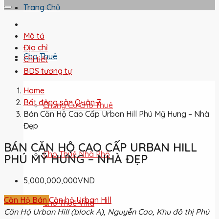
Trang Chủ
Mô tả
Địa chỉ
Cho Thuê
Chi tiết
BDS tương tự
Home
Bất động sản Quận 7
Chung Cư Cho Thuê
Bán Căn Hộ Cao Cấp Urban Hill Phú Mỹ Hưng – Nhà
Đẹp
BÁN CĂN HỘ CAO CẤP URBAN HILL
Cho Thuê Nhà Phố
PHÚ MỸ HƯNG – NHÀ ĐẸP
5,000,000,000VND
Căn Hộ Bán
Căn hộ Urban Hill
Cho Thuê Villa
Căn Hộ Urban Hill (block A), Nguyễn Cao, Khu đô thị Phú