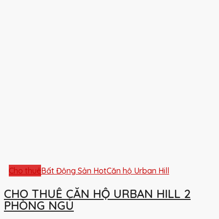
Cho thuê
Bất Động Sản Hot
Căn hộ Urban Hill
CHO THUÊ CĂN HỘ URBAN HILL 2
PHÒNG NGỦ