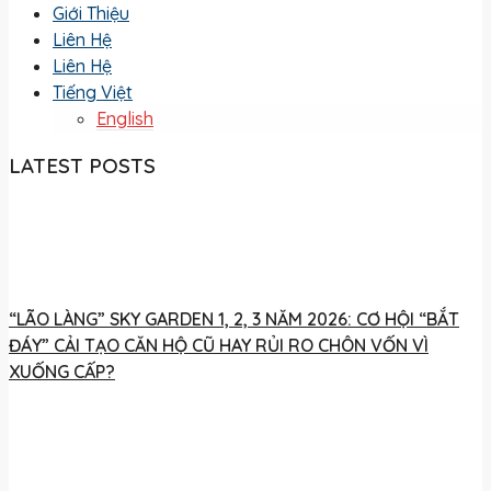
Giới Thiệu
Liên Hệ
Liên Hệ
Tiếng Việt
English
LATEST POSTS
“LÃO LÀNG” SKY GARDEN 1, 2, 3 NĂM 2026: CƠ HỘI “BẮT
ĐÁY” CẢI TẠO CĂN HỘ CŨ HAY RỦI RO CHÔN VỐN VÌ
XUỐNG CẤP?