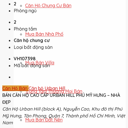
2
Căn Hộ Chung Cư Bán
Phòng ngủ
2
Phòng tắm
Mua Bán Nhà Phố
Căn hộ chung cư
Loại bất động sản
VH107398
Mua Bán Villa
Mã bất động sản
Căn Hộ Bán
Căn hộ Urban Hill
Trung Tâm Thương Mại Bán
BÁN CĂN HỘ CAO CẤP URBAN HILL PHÚ MỸ HƯNG – NHÀ
ĐẸP
Căn Hộ Urban Hill (block A), Nguyễn Cao, Khu đô thị Phú
Mỹ Hưng, Tân Phong, Quận 7, Thành phố Hồ Chí Minh, Việt
Mua Bán Đất Nền
Nam