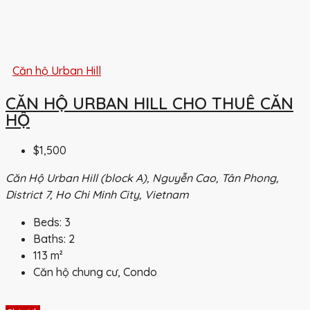
Căn hộ Urban Hill
CĂN HỘ URBAN HILL CHO THUÊ CĂN
HỘ
$1,500
Căn Hộ Urban Hill (block A), Nguyễn Cao, Tân Phong,
District 7, Ho Chi Minh City, Vietnam
Beds:
3
Baths:
2
113
m²
Căn hộ chung cư, Condo