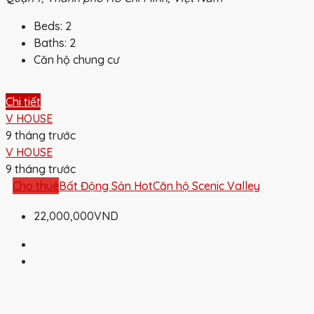
Beds:
2
Baths:
2
Căn hộ chung cư
Chi tiết
V HOUSE
9 tháng trước
V HOUSE
9 tháng trước
Cho thuê
Bất Động Sản Hot
Căn hộ Scenic Valley
22,000,000VND