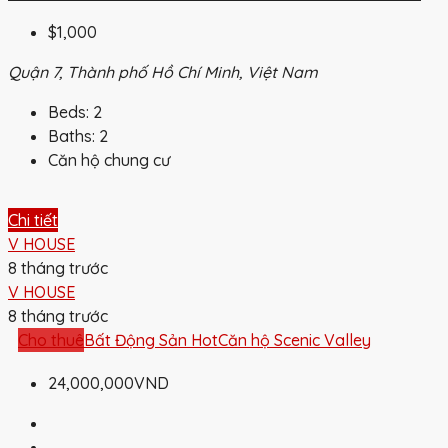
$1,000
Quận 7, Thành phố Hồ Chí Minh, Việt Nam
Beds:
2
Baths:
2
Căn hộ chung cư
Chi tiết
V HOUSE
8 tháng trước
V HOUSE
8 tháng trước
Cho thuê
Bất Động Sản Hot
Căn hộ Scenic Valley
24,000,000VND