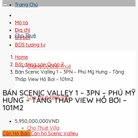
Trang Chủ
Mô tả
Địa chỉ
Cho Thuê
Chi tiết
BDS tương tự
Home
Bất động sản Quận 7
Chung Cư Cho Thuê
Bán Scenic Valley 1 – 3PN – Phú Mỹ Hưng – Tầng
Thấp View Hồ Bơi – 101m2
BÁN SCENIC VALLEY 1 – 3PN – PHÚ MỸ
Cho Thuê Nhà Phố
HƯNG – TẦNG THẤP VIEW HỒ BƠI –
101M2
5,950,000,000VND
Cho Thuê Villa
Căn Hộ Bán
Căn hộ Scenic Valley