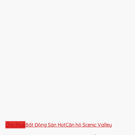
Cho thuê
Bất Động Sản Hot
Căn hộ Scenic Valley