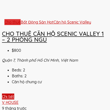
Cho thuê
Bất Động Sản Hot
Căn hộ Scenic Valley
CHO THUÊ CĂN HỘ SCENIC VALLEY 1
– 2 PHÒNG NGỦ
$800
Quận 7, Thành phố Hồ Chí Minh, Việt Nam
Beds:
2
Baths:
2
Căn hộ chung cư
Chi tiết
V HOUSE
9 tháng trước