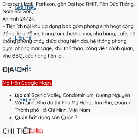
Crescent Mall, Parkson, gần Đại học RMIT, Tôn Đức Thắng,
Giới Thiệu
Nam Sài Gòn,…
An ninh 24/24.
– Tiện ích nội khu đa dạng bao gồm phòng sinh hoạt cộng
đồng, khu đỗ xe, trung tâm thương mại, nhà hàng, cafe, hệ
Liên Hệ
thống phòng cháy chữa cháy hiện đại, hệ thống phòng
gym, phòng massage, khu thể thao, công viên cảnh quan,
khu BBQ, cửa hàng tiện lợi,…
ĐỊA CHỈ
Liên Hệ
Mở trên Google Maps
Địa chỉ
Scenic Valley Condominium, Đường Nguyễn
Tiếng Việt
Văn Linh, Khu đô thị Phú Mỹ Hưng, Tân Phú, Quận 7,
Thành phố Hồ Chí Minh, Việt Nam
Quận
Bất động sản Quận 7
CHI TIẾT
English