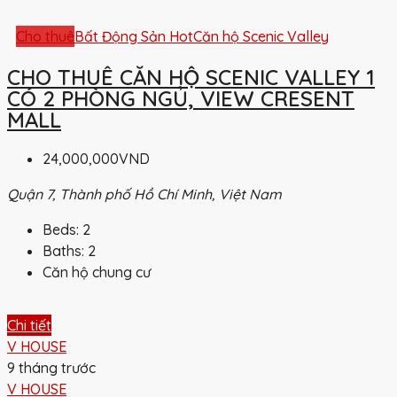
Cho thuê
Bất Động Sản Hot
Căn hộ Scenic Valley
CHO THUÊ CĂN HỘ SCENIC VALLEY 1
CÓ 2 PHÒNG NGỦ, VIEW CRESENT
MALL
24,000,000VND
Quận 7, Thành phố Hồ Chí Minh, Việt Nam
Beds:
2
Baths:
2
Căn hộ chung cư
Chi tiết
V HOUSE
9 tháng trước
V HOUSE