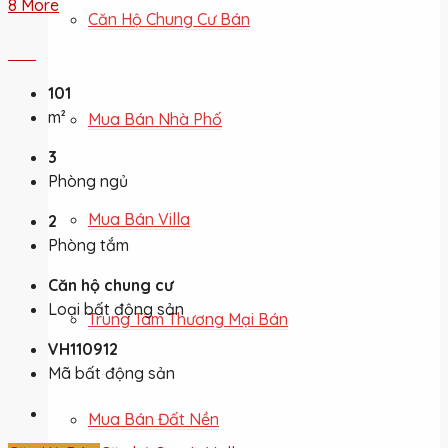
8 More
Căn Hộ Chung Cư Bán
101
m²
Mua Bán Nhà Phố
3
Phòng ngủ
Mua Bán Villa
2
Phòng tắm
Căn hộ chung cư
Loại bất động sản
Trung Tâm Thương Mại Bán
VH110912
Mã bất động sản
Mua Bán Đất Nền