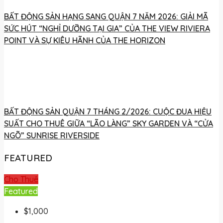
BẤT ĐỘNG SẢN HẠNG SANG QUẬN 7 NĂM 2026: GIẢI MÃ
SỨC HÚT “NGHỈ DƯỠNG TẠI GIA” CỦA THE VIEW RIVIERA
POINT VÀ SỰ KIÊU HÃNH CỦA THE HORIZON
BẤT ĐỘNG SẢN QUẬN 7 THÁNG 2/2026: CUỘC ĐUA HIỆU
SUẤT CHO THUÊ GIỮA “LÃO LÀNG” SKY GARDEN VÀ “CỬA
NGÕ” SUNRISE RIVERSIDE
FEATURED
Cho Thuê
Featured
$1,000