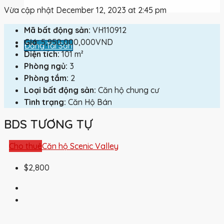
Vừa cập nhật December 12, 2023 at 2:45 pm
Mã bất động sản:
VH110912
Giá:
5,950,000,000VND
Đăng Tài Sản
Diện tích:
101 m²
Phòng ngủ:
3
Phòng tắm:
2
Loại bất động sản:
Căn hộ chung cư
Tình trạng:
Căn Hộ Bán
BDS TƯƠNG TỰ
Cho thuê
Căn hộ Scenic Valley
$2,800