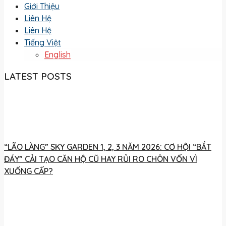
Giới Thiệu
Liên Hệ
Liên Hệ
Tiếng Việt
English
LATEST POSTS
“LÃO LÀNG” SKY GARDEN 1, 2, 3 NĂM 2026: CƠ HỘI “BẮT
ĐÁY” CẢI TẠO CĂN HỘ CŨ HAY RỦI RO CHÔN VỐN VÌ
XUỐNG CẤP?