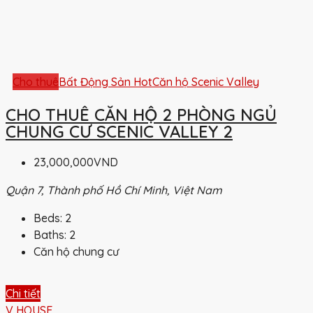
Cho thuê
Bất Động Sản Hot
Căn hộ Scenic Valley
CHO THUÊ CĂN HỘ 2 PHÒNG NGỦ
CHUNG CƯ SCENIC VALLEY 2
23,000,000VND
Quận 7, Thành phố Hồ Chí Minh, Việt Nam
Beds:
2
Baths:
2
Căn hộ chung cư
Chi tiết
V HOUSE