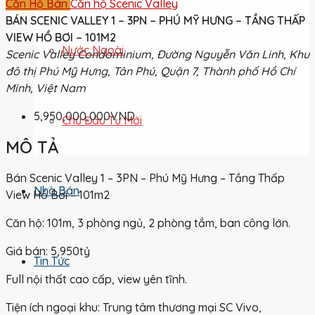
Căn Hộ Bán
Căn hộ Scenic Valley
BÁN SCENIC VALLEY 1 – 3PN – PHÚ MỸ HƯNG – TẦNG THẤP
VIEW HỒ BƠI – 101M2
Nước Ngoài
Scenic Valley Condominium, Đường Nguyễn Văn Linh, Khu
đô thị Phú Mỹ Hưng, Tân Phú, Quận 7, Thành phố Hồ Chí
Minh, Việt Nam
5,950,000,000VND
Chủ Đầu Tư Mới
MÔ TẢ
Bán Scenic Valley 1 – 3PN – Phú Mỹ Hưng – Tầng Thấp
Nhà Bán
View Hồ Bơi – 101m2
Căn hộ: 101m, 3 phòng ngủ, 2 phòng tắm, ban công lớn.
Giá bán: 5,950tỷ
Tin Tức
Full nội thất cao cấp, view yên tĩnh.
Tiện ích ngoại khu: Trung tâm thương mại SC Vivo,