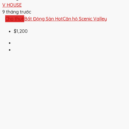
V HOUSE
9 tháng trước
Cho thuê
Bất Động Sản Hot
Căn hộ Scenic Valley
$1,200