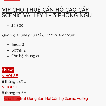
VIP CHO THUÊ CĂN HỘ CAO CẤP
SCENIC VALLEY 1 – 3 PHÒNG NGỦ
$2,800
Quận 7, Thành phố Hồ Chí Minh, Việt Nam
Beds:
3
Baths:
2
Căn hộ chung cư
Chi tiết
V HOUSE
8 tháng trước
V HOUSE
8 tháng trước
Cho thuê
Bất Động Sản Hot
Căn hộ Scenic Valley