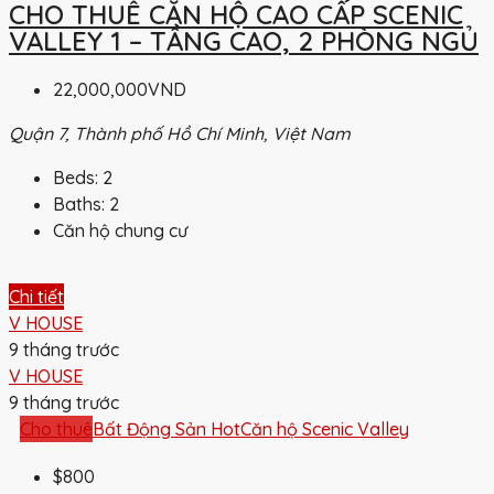
CHO THUÊ CĂN HỘ CAO CẤP SCENIC
VALLEY 1 – TẦNG CAO, 2 PHÒNG NGỦ
22,000,000VND
Quận 7, Thành phố Hồ Chí Minh, Việt Nam
Beds:
2
Baths:
2
Căn hộ chung cư
Chi tiết
V HOUSE
9 tháng trước
V HOUSE
9 tháng trước
Cho thuê
Bất Động Sản Hot
Căn hộ Scenic Valley
$800