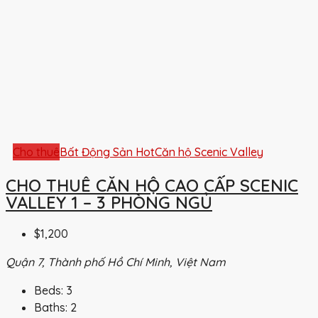
Cho thuê
Bất Động Sản Hot
Căn hộ Scenic Valley
CHO THUÊ CĂN HỘ CAO CẤP SCENIC
VALLEY 1 – 3 PHÒNG NGỦ
$1,200
Quận 7, Thành phố Hồ Chí Minh, Việt Nam
Beds:
3
Baths:
2