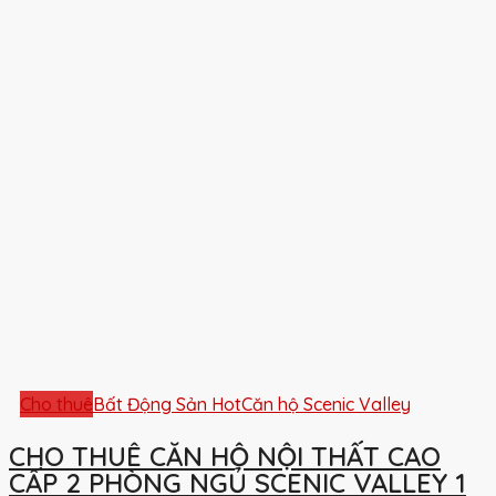
Cho thuê
Bất Động Sản Hot
Căn hộ Scenic Valley
CHO THUÊ CĂN HỘ NỘI THẤT CAO
CẤP 2 PHÒNG NGỦ SCENIC VALLEY 1