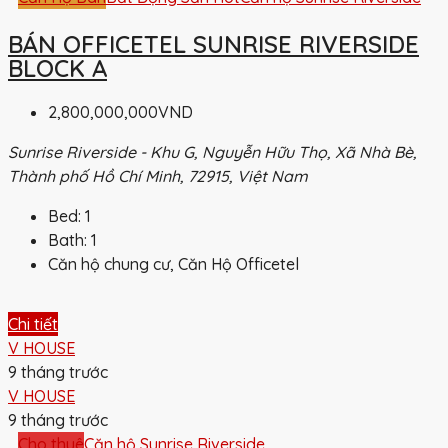
BÁN OFFICETEL SUNRISE RIVERSIDE
BLOCK A
2,800,000,000VND
Sunrise Riverside - Khu G, Nguyễn Hữu Thọ, Xã Nhà Bè,
Thành phố Hồ Chí Minh, 72915, Việt Nam
Bed:
1
Bath:
1
Căn hộ chung cư, Căn Hộ Officetel
Chi tiết
V HOUSE
9 tháng trước
V HOUSE
9 tháng trước
Cho thuê
Căn hộ Sunrise Riverside