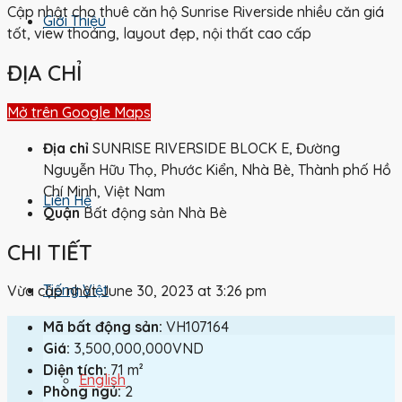
Cập nhật cho thuê căn hộ Sunrise Riverside nhiều căn giá
Giới Thiệu
tốt, view thoáng, layout đẹp, nội thất cao cấp
ĐỊA CHỈ
Liên Hệ
Mở trên Google Maps
Địa chỉ
SUNRISE RIVERSIDE BLOCK E, Đường
Nguyễn Hữu Thọ, Phước Kiển, Nhà Bè, Thành phố Hồ
Chí Minh, Việt Nam
Liên Hệ
Quận
Bất động sản Nhà Bè
CHI TIẾT
Tiếng Việt
Vừa cập nhật June 30, 2023 at 3:26 pm
Mã bất động sản:
VH107164
Giá:
3,500,000,000VND
Diện tích:
71 m²
English
Phòng ngủ:
2