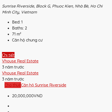
Sunrise Riverside, Block G, Phuoc Kien, Nhà Bè, Ho Chi
Minh City, Vietnam
Bed:
1
Baths:
2
71
m²
Căn hộ chung cư
Chi tiết
Vhouse Real Estate
3 năm trước
Vhouse Real Estate
3 năm trước
Cho thuê
Căn hộ Sunrise Riverside
20,000,000VND