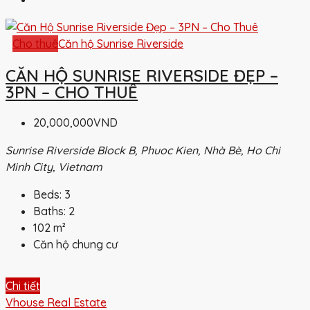
Cho thuê
Căn hộ Sunrise Riverside
CĂN HỘ SUNRISE RIVERSIDE ĐẸP –
3PN – CHO THUÊ
20,000,000VND
Sunrise Riverside Block B, Phuoc Kien, Nhà Bè, Ho Chi
Minh City, Vietnam
Beds:
3
Baths:
2
102
m²
Căn hộ chung cư
Chi tiết
Vhouse Real Estate