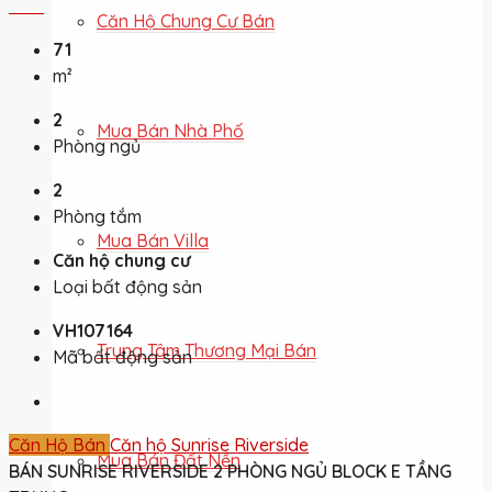
Căn Hộ Chung Cư Bán
71
m²
2
Mua Bán Nhà Phố
Phòng ngủ
2
Phòng tắm
Mua Bán Villa
Căn hộ chung cư
Loại bất động sản
VH107164
Trung Tâm Thương Mại Bán
Mã bất động sản
Căn Hộ Bán
Căn hộ Sunrise Riverside
Mua Bán Đất Nền
BÁN SUNRISE RIVERSIDE 2 PHÒNG NGỦ BLOCK E TẦNG