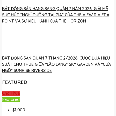
BẤT ĐỘNG SẢN HẠNG SANG QUẬN 7 NĂM 2026: GIẢI MÃ
SỨC HÚT “NGHỈ DƯỠNG TẠI GIA” CỦA THE VIEW RIVIERA
POINT VÀ SỰ KIÊU HÃNH CỦA THE HORIZON
BẤT ĐỘNG SẢN QUẬN 7 THÁNG 2/2026: CUỘC ĐUA HIỆU
SUẤT CHO THUÊ GIỮA “LÃO LÀNG” SKY GARDEN VÀ “CỬA
NGÕ” SUNRISE RIVERSIDE
FEATURED
Cho Thuê
Featured
$1,000