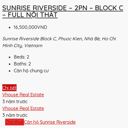
SUNRISE RIVERSIDE – 2PN – BLOCK C
– FULL NỘI THẤT
16,500,000VND
Sunrise Riverside Block C, Phuoc Kien, Nhà Bè, Ho Chi
Minh City, Vietnam
Beds:
2
Baths:
2
Căn hộ chung cư
Chi tiết
Vhouse Real Estate
3 năm trước
Vhouse Real Estate
3 năm trước
Cho thuê
Căn hộ Sunrise Riverside