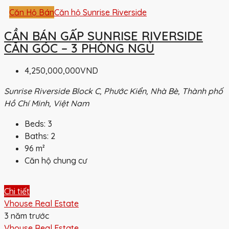
Căn Hộ Bán
Căn hộ Sunrise Riverside
CẦN BÁN GẤP SUNRISE RIVERSIDE
CĂN GÓC – 3 PHÒNG NGỦ
4,250,000,000VND
Sunrise Riverside Block C, Phước Kiển, Nhà Bè, Thành phố
Hồ Chí Minh, Việt Nam
Beds:
3
Baths:
2
96
m²
Căn hộ chung cư
Chi tiết
Vhouse Real Estate
3 năm trước
Vhouse Real Estate