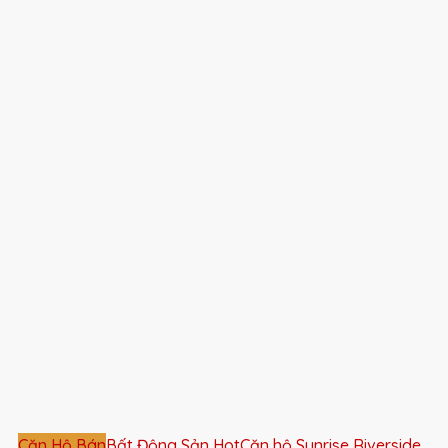
Căn Hộ Bán
Bất Động Sản Hot
Căn hộ Sunrise Riverside