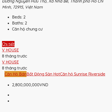
Đường Nguyễn Hữu Thọ, Xã Nhà Bè, Thành phố Hồ Chí
Minh, 72915, Việt Nam
Beds:
2
Baths:
2
Căn hộ chung cư
Chi tiết
V HOUSE
8 tháng trước
V HOUSE
8 tháng trước
Căn Hộ Bán
Bất Động Sản Hot
Căn hộ Sunrise Riverside
2,800,000,000VND