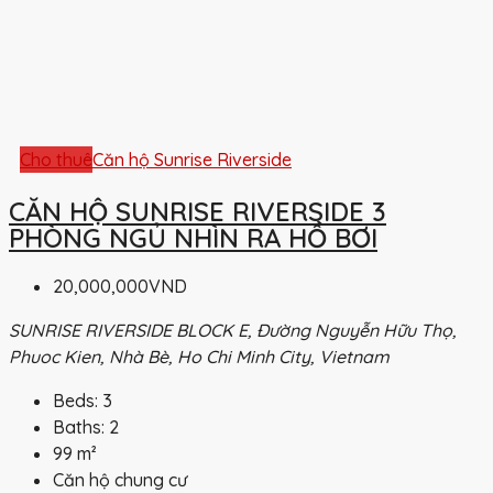
Cho thuê
Căn hộ Sunrise Riverside
CĂN HỘ SUNRISE RIVERSIDE 3
PHÒNG NGỦ NHÌN RA HỒ BƠI
20,000,000VND
SUNRISE RIVERSIDE BLOCK E, Đường Nguyễn Hữu Thọ,
Phuoc Kien, Nhà Bè, Ho Chi Minh City, Vietnam
Beds:
3
Baths:
2
99
m²
Căn hộ chung cư