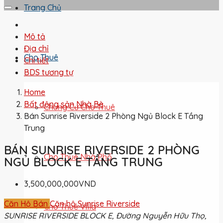
Trang Chủ
Mô tả
Địa chỉ
Cho Thuê
Chi tiết
BDS tương tự
Home
Bất động sản Nhà Bè
Chung Cư Cho Thuê
Bán Sunrise Riverside 2 Phòng Ngủ Block E Tầng
Trung
BÁN SUNRISE RIVERSIDE 2 PHÒNG
Cho Thuê Nhà Phố
NGỦ BLOCK E TẦNG TRUNG
3,500,000,000VND
Căn Hộ Bán
Căn hộ Sunrise Riverside
Cho Thuê Villa
SUNRISE RIVERSIDE BLOCK E, Đường Nguyễn Hữu Thọ,