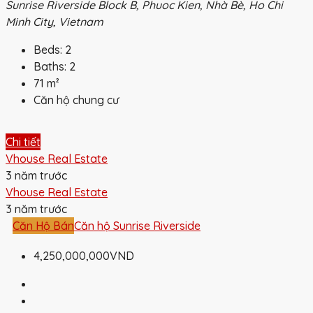
Sunrise Riverside Block B, Phuoc Kien, Nhà Bè, Ho Chi
Minh City, Vietnam
Beds:
2
Baths:
2
71
m²
Căn hộ chung cư
Chi tiết
Vhouse Real Estate
3 năm trước
Vhouse Real Estate
3 năm trước
Căn Hộ Bán
Căn hộ Sunrise Riverside
4,250,000,000VND