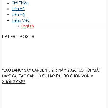
Giới Thiệu
Liên Hệ
Liên Hệ
Tiếng Việt
English
LATEST POSTS
“LÃO LÀNG” SKY GARDEN 1, 2, 3 NĂM 2026: CƠ HỘI “BẮT
ĐÁY” CẢI TẠO CĂN HỘ CŨ HAY RỦI RO CHÔN VỐN VÌ
XUỐNG CẤP?