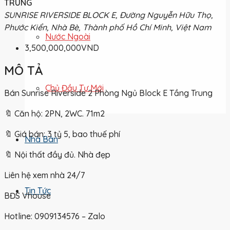
TRUNG
SUNRISE RIVERSIDE BLOCK E, Đường Nguyễn Hữu Thọ,
Phước Kiển, Nhà Bè, Thành phố Hồ Chí Minh, Việt Nam
Nước Ngoài
3,500,000,000VND
MÔ TẢ
Chủ Đầu Tư Mới
Bán Sunrise Riverside 2 Phòng Ngủ Block E Tầng Trung
🔖 Căn hộ: 2PN, 2WC. 71m2
🔖 Giá bán: 3 tỷ 5, bao thuế phí
Nhà Bán
🔖 Nội thất đầy đủ. Nhà đẹp
Liên hệ xem nhà 24/7
Tin Tức
BĐS Vhouse
Hotline: 0909134576 – Zalo