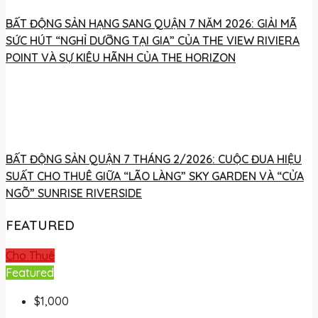
BẤT ĐỘNG SẢN HẠNG SANG QUẬN 7 NĂM 2026: GIẢI MÃ
SỨC HÚT “NGHỈ DƯỠNG TẠI GIA” CỦA THE VIEW RIVIERA
POINT VÀ SỰ KIÊU HÃNH CỦA THE HORIZON
BẤT ĐỘNG SẢN QUẬN 7 THÁNG 2/2026: CUỘC ĐUA HIỆU
SUẤT CHO THUÊ GIỮA “LÃO LÀNG” SKY GARDEN VÀ “CỬA
NGÕ” SUNRISE RIVERSIDE
FEATURED
Cho Thuê
Featured
$1,000