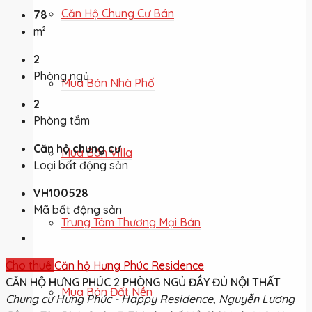
Căn Hộ Chung Cư Bán
78
m²
2
Phòng ngủ
Mua Bán Nhà Phố
2
Phòng tắm
Căn hộ chung cư
Mua Bán Villa
Loại bất động sản
VH100528
Mã bất động sản
Trung Tâm Thương Mại Bán
Cho thuê
Căn hộ Hưng Phúc Residence
CĂN HỘ HƯNG PHÚC 2 PHÒNG NGỦ ĐẦY ĐỦ NỘI THẤT
Mua Bán Đất Nền
Chung cư Hưng Phúc - Happy Residence, Nguyễn Lương