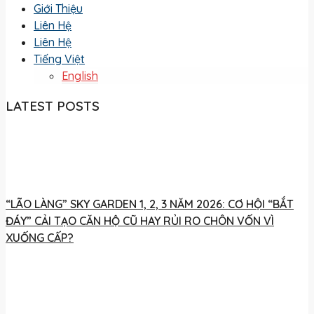
Giới Thiệu
Liên Hệ
Liên Hệ
Tiếng Việt
English
LATEST POSTS
“LÃO LÀNG” SKY GARDEN 1, 2, 3 NĂM 2026: CƠ HỘI “BẮT
ĐÁY” CẢI TẠO CĂN HỘ CŨ HAY RỦI RO CHÔN VỐN VÌ
XUỐNG CẤP?