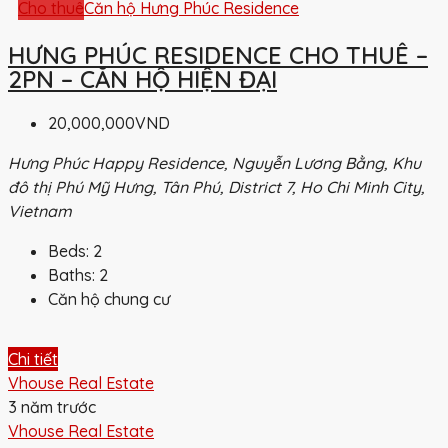
Cho thuê
Căn hộ Hưng Phúc Residence
HƯNG PHÚC RESIDENCE CHO THUÊ –
2PN – CĂN HỘ HIỆN ĐẠI
20,000,000VND
Hưng Phúc Happy Residence, Nguyễn Lương Bằng, Khu
đô thị Phú Mỹ Hưng, Tân Phú, District 7, Ho Chi Minh City,
Vietnam
Beds:
2
Baths:
2
Căn hộ chung cư
Chi tiết
Vhouse Real Estate
3 năm trước
Vhouse Real Estate