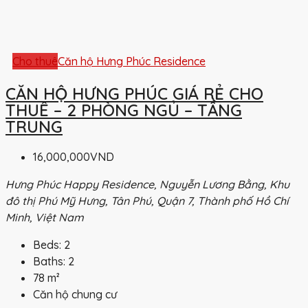
Cho thuê
Căn hộ Hưng Phúc Residence
CĂN HỘ HƯNG PHÚC GIÁ RẺ CHO
THUÊ – 2 PHÒNG NGỦ – TẦNG
TRUNG
16,000,000VND
Hưng Phúc Happy Residence, Nguyễn Lương Bằng, Khu
đô thị Phú Mỹ Hưng, Tân Phú, Quận 7, Thành phố Hồ Chí
Minh, Việt Nam
Beds:
2
Baths:
2
78
m²
Căn hộ chung cư