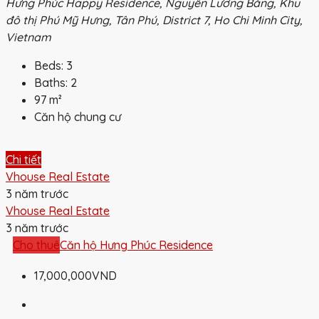
Hưng Phúc Happy Residence, Nguyễn Lương Bằng, Khu
đô thị Phú Mỹ Hưng, Tân Phú, District 7, Ho Chi Minh City,
Vietnam
Beds:
3
Baths:
2
97
m²
Căn hộ chung cư
Chi tiết
Vhouse Real Estate
3 năm trước
Vhouse Real Estate
3 năm trước
Cho thuê
Căn hộ Hưng Phúc Residence
17,000,000VND