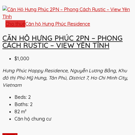
Cho thuê
Căn hộ Hưng Phúc Residence
CĂN HỘ HƯNG PHÚC 2PN – PHONG
CÁCH RUSTIC – VIEW YÊN TĨNH
$1,000
Hưng Phúc Happy Residence, Nguyễn Lương Bằng, Khu
đô thị Phú Mỹ Hưng, Tân Phú, District 7, Ho Chi Minh City,
Vietnam
Beds:
2
Baths:
2
82
m²
Căn hộ chung cư