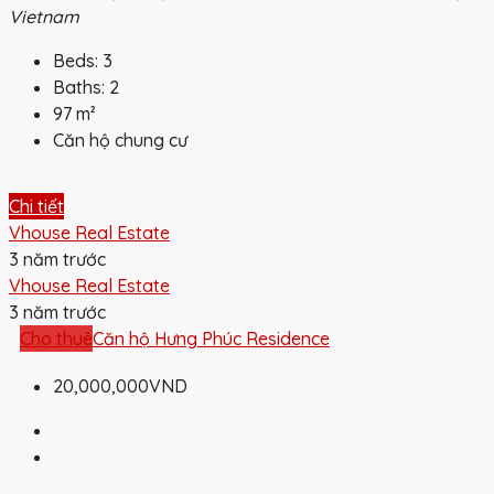
Vietnam
Beds:
3
Baths:
2
97
m²
Căn hộ chung cư
Chi tiết
Vhouse Real Estate
3 năm trước
Vhouse Real Estate
3 năm trước
Cho thuê
Căn hộ Hưng Phúc Residence
20,000,000VND