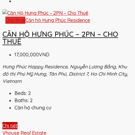
Cho thuê
Căn hộ Hưng Phúc Residence
CĂN HỘ HƯNG PHÚC – 2PN – CHO
THUÊ
17,000,000VND
Hưng Phúc Happy Residence, Nguyễn Lương Bằng, Khu
đô thị Phú Mỹ Hưng, Tân Phú, District 7, Ho Chi Minh City,
Vietnam
Beds:
2
Baths:
2
Căn hộ chung cư
Chi tiết
Vhouse Real Estate