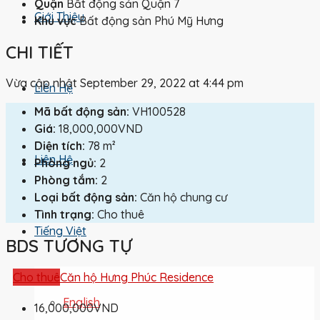
Quận
Bất động sản Quận 7
Giới Thiệu
Khu vực
Bất động sản Phú Mỹ Hưng
CHI TIẾT
Vừa cập nhật September 29, 2022 at 4:44 pm
Liên Hệ
Mã bất động sản:
VH100528
Giá:
18,000,000VND
Diện tích:
78 m²
Liên Hệ
Phòng ngủ:
2
Phòng tắm:
2
Loại bất động sản:
Căn hộ chung cư
Tình trạng:
Cho thuê
Tiếng Việt
BDS TƯƠNG TỰ
Cho thuê
Căn hộ Hưng Phúc Residence
English
16,000,000VND