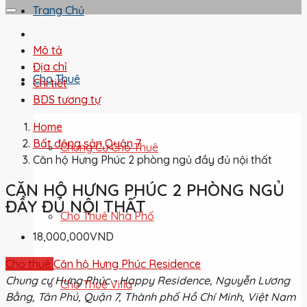
Trang Chủ
Mô tả
Địa chỉ
Cho Thuê
Chi tiết
BDS tương tự
Home
Bất động sản Quận 7
Chung Cư Cho Thuê
Căn hộ Hưng Phúc 2 phòng ngủ đầy đủ nội thất
CĂN HỘ HƯNG PHÚC 2 PHÒNG NGỦ
ĐẦY ĐỦ NỘI THẤT
Cho Thuê Nhà Phố
18,000,000VND
Cho thuê
Căn hộ Hưng Phúc Residence
Chung cư Hưng Phúc - Happy Residence, Nguyễn Lương
Cho Thuê Villa
Bằng, Tân Phú, Quận 7, Thành phố Hồ Chí Minh, Việt Nam