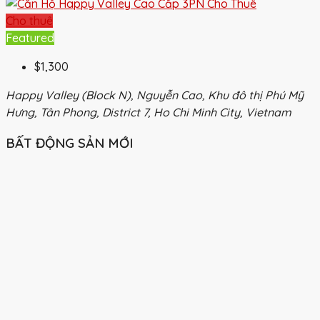
Cho thuê
Featured
$1,300
Happy Valley (Block N), Nguyễn Cao, Khu đô thị Phú Mỹ
Hưng, Tân Phong, District 7, Ho Chi Minh City, Vietnam
BẤT ĐỘNG SẢN MỚI