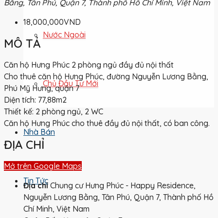
Bằng, Tân Phú, Quận 7, Thành phố Hồ Chí Minh, Việt Nam
18,000,000VND
Nước Ngoài
MÔ TẢ
Căn hộ Hưng Phúc 2 phòng ngủ đầy đủ nội thất
Cho thuê căn hộ Hưng Phúc, đường Nguyễn Lương Bằng,
Chủ Đầu Tư Mới
Phú Mỹ Hưng, quận 7
Diện tích: 77,88m2
Thiết kế: 2 phòng ngủ, 2 WC
Căn hộ Hưng Phúc cho thuê đầy đủ nội thất, có ban công.
Nhà Bán
ĐỊA CHỈ
Mở trên Google Maps
Tin Tức
Địa chỉ
Chung cư Hưng Phúc - Happy Residence,
Nguyễn Lương Bằng, Tân Phú, Quận 7, Thành phố Hồ
Chí Minh, Việt Nam