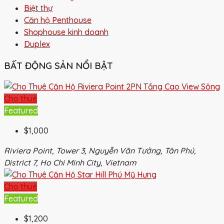
Biệt thự
Căn hộ Penthouse
Shophouse kinh doanh
Duplex
BẤT ĐỘNG SẢN NỔI BẬT
Cho thuê
Featured
$1,000
Riviera Point, Tower 3, Nguyễn Văn Tưởng, Tân Phú,
District 7, Ho Chi Minh City, Vietnam
Cho thuê
Featured
$1,200