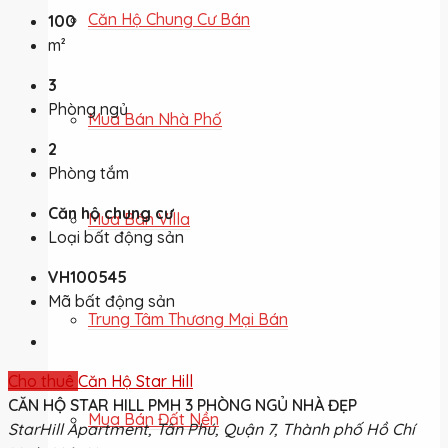
Căn Hộ Chung Cư Bán
100
m²
3
Phòng ngủ
Mua Bán Nhà Phố
2
Phòng tắm
Căn hộ chung cư
Mua Bán Villa
Loại bất động sản
VH100545
Mã bất động sản
Trung Tâm Thương Mại Bán
Cho thuê
Căn Hộ Star Hill
CĂN HỘ STAR HILL PMH 3 PHÒNG NGỦ NHÀ ĐẸP
Mua Bán Đất Nền
StarHill Apartment, Tân Phú, Quận 7, Thành phố Hồ Chí