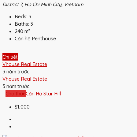
District 7, Ho Chi Minh City, Vietnam
Beds:
3
Baths:
3
240
m²
Căn hộ Penthouse
Chi tiết
Vhouse Real Estate
3 năm trước
Vhouse Real Estate
3 năm trước
Cho thuê
Căn Hộ Star Hill
$1,000