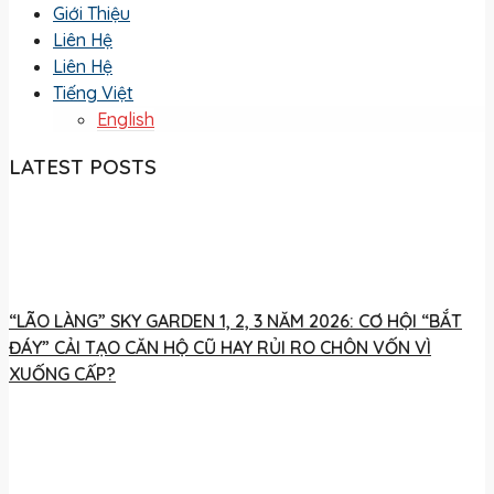
Giới Thiệu
Liên Hệ
Liên Hệ
Tiếng Việt
English
LATEST POSTS
“LÃO LÀNG” SKY GARDEN 1, 2, 3 NĂM 2026: CƠ HỘI “BẮT
ĐÁY” CẢI TẠO CĂN HỘ CŨ HAY RỦI RO CHÔN VỐN VÌ
XUỐNG CẤP?