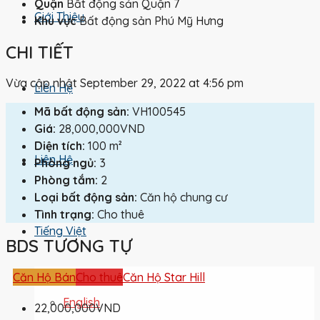
Quận
Bất động sản Quận 7
Giới Thiệu
Khu vực
Bất động sản Phú Mỹ Hưng
CHI TIẾT
Vừa cập nhật September 29, 2022 at 4:56 pm
Liên Hệ
Mã bất động sản:
VH100545
Giá:
28,000,000VND
Diện tích:
100 m²
Liên Hệ
Phòng ngủ:
3
Phòng tắm:
2
Loại bất động sản:
Căn hộ chung cư
Tình trạng:
Cho thuê
Tiếng Việt
BDS TƯƠNG TỰ
Căn Hộ Bán
Cho thuê
Căn Hộ Star Hill
English
22,000,000VND