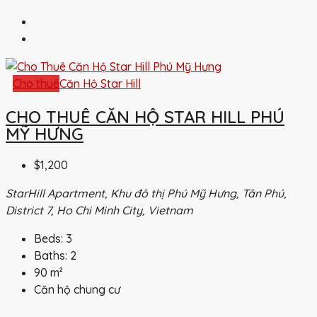
Cho thuê
Căn Hộ Star Hill
CHO THUÊ CĂN HỘ STAR HILL PHÚ
MỸ HƯNG
$1,200
StarHill Apartment, Khu đô thị Phú Mỹ Hưng, Tân Phú,
District 7, Ho Chi Minh City, Vietnam
Beds:
3
Baths:
2
90
m²
Căn hộ chung cư