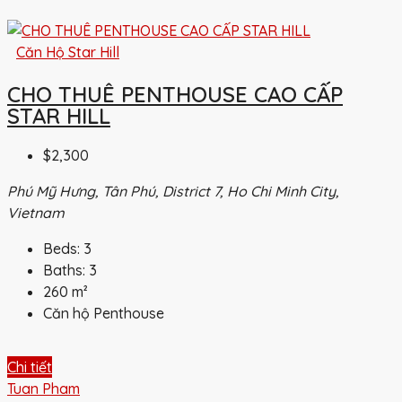
Căn Hộ Star Hill
CHO THUÊ PENTHOUSE CAO CẤP
STAR HILL
$2,300
Phú Mỹ Hưng, Tân Phú, District 7, Ho Chi Minh City,
Vietnam
Beds:
3
Baths:
3
260
m²
Căn hộ Penthouse
Chi tiết
Tuan Pham