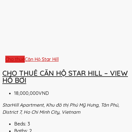
Cho thuê
Căn Hộ Star Hill
CHO THUÊ CĂN HỘ STAR HILL – VIEW
HỒ BƠI
18,000,000VND
StarHill Apartment, Khu đô thị Phú Mỹ Hưng, Tân Phú,
District 7, Ho Chi Minh City, Vietnam
Beds:
3
Baths:
2