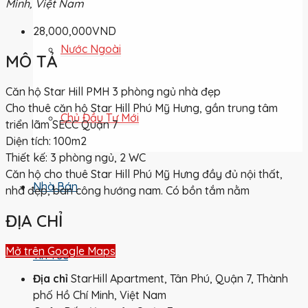
Minh, Việt Nam
28,000,000VND
Nước Ngoài
MÔ TẢ
Căn hộ Star Hill PMH 3 phòng ngủ nhà đẹp
Cho thuê căn hộ Star Hill Phú Mỹ Hưng, gần trung tâm
Chủ Đầu Tư Mới
triển lãm SECC Quận 7
Diện tích: 100m2
Thiết kế: 3 phòng ngủ, 2 WC
Căn hộ cho thuê Star Hill Phú Mỹ Hưng đầy đủ nội thất,
Nhà Bán
nhà đẹp, ban công hướng nam. Có bồn tắm nằm
ĐỊA CHỈ
Mở trên Google Maps
Tin Tức
Địa chỉ
StarHill Apartment, Tân Phú, Quận 7, Thành
phố Hồ Chí Minh, Việt Nam