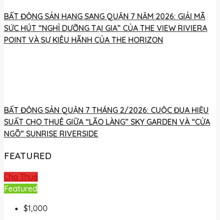
BẤT ĐỘNG SẢN HẠNG SANG QUẬN 7 NĂM 2026: GIẢI MÃ
SỨC HÚT “NGHỈ DƯỠNG TẠI GIA” CỦA THE VIEW RIVIERA
POINT VÀ SỰ KIÊU HÃNH CỦA THE HORIZON
BẤT ĐỘNG SẢN QUẬN 7 THÁNG 2/2026: CUỘC ĐUA HIỆU
SUẤT CHO THUÊ GIỮA “LÃO LÀNG” SKY GARDEN VÀ “CỬA
NGÕ” SUNRISE RIVERSIDE
FEATURED
Cho Thuê
Featured
$1,000