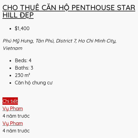
CHO THUÊ CĂN HỘ PENTHOUSE STAR
HILL ĐẸP
$1,400
Phú Mỹ Hưng, Tân Phú, District 7, Ho Chi Minh City,
Vietnam
Beds:
4
Baths:
3
230
m²
Căn hộ chung cư
Chi tiết
Vy Pham
4 năm trước
Vy Pham
4 năm trước