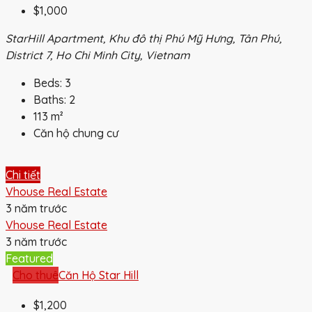
$1,000
StarHill Apartment, Khu đô thị Phú Mỹ Hưng, Tân Phú,
District 7, Ho Chi Minh City, Vietnam
Beds:
3
Baths:
2
113
m²
Căn hộ chung cư
Chi tiết
Vhouse Real Estate
3 năm trước
Vhouse Real Estate
3 năm trước
Featured
Cho thuê
Căn Hộ Star Hill
$1,200