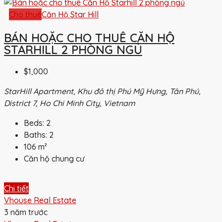
Cho thuê
Căn Hộ Star Hill
BÁN HOẶC CHO THUÊ CĂN HỘ
STARHILL 2 PHÒNG NGỦ
$1,000
StarHill Apartment, Khu đô thị Phú Mỹ Hưng, Tân Phú,
District 7, Ho Chi Minh City, Vietnam
Beds:
2
Baths:
2
106
m²
Căn hộ chung cư
Chi tiết
Vhouse Real Estate
3 năm trước