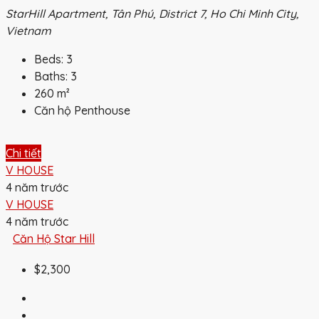
StarHill Apartment, Tân Phú, District 7, Ho Chi Minh City,
Vietnam
Beds:
3
Baths:
3
260
m²
Căn hộ Penthouse
Chi tiết
V HOUSE
4 năm trước
V HOUSE
4 năm trước
Căn Hộ Star Hill
$2,300