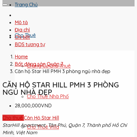
Trang Chủ
Mô tả
Địa chỉ
Cho Thuê
Chi tiết
BDS tương tự
Home
Bất động sản Quận 7
Chung Cư Cho Thuê
Căn hộ Star Hill PMH 3 phòng ngủ nhà đẹp
CĂN HỘ STAR HILL PMH 3 PHÒNG
NGỦ NHÀ ĐẸP
Cho Thuê Nhà Phố
28,000,000VND
Cho thuê
Căn Hộ Star Hill
StarHill Apartment, Tân Phú, Quận 7, Thành phố Hồ Chí
Cho Thuê Villa
Minh, Việt Nam