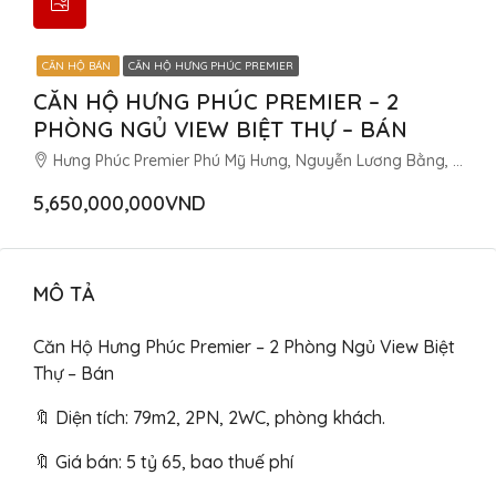
CĂN HỘ BÁN
CĂN HỘ HƯNG PHÚC PREMIER
CĂN HỘ HƯNG PHÚC PREMIER – 2
PHÒNG NGỦ VIEW BIỆT THỰ – BÁN
Hưng Phúc Premier Phú Mỹ Hưng, Nguyễn Lương Bằng, Tân Phú, Quận 7, Thành phố Hồ Chí Minh, Việt Nam
5,650,000,000VND
MÔ TẢ
Căn Hộ Hưng Phúc Premier – 2 Phòng Ngủ View Biệt
Thự – Bán
🔖 Diện tích: 79m2, 2PN, 2WC, phòng khách.
🔖 Giá bán: 5 tỷ 65, bao thuế phí