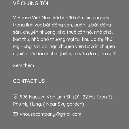
VỀ CHÚNG TÔI
V House Viet Nam với hơn 10 năm kinh nghiệm
trong lĩnh vực bất động sản, quản lý bất động
sản, chuyển nhượng, cho thuê căn hộ, nhà phố,
biệt thự, nhà phố thương mại tại khu đô thị Phú
Mỹ Hưng. Với đội ngũ chuyên viên tư vấn chuyên
nghiệp dồi dào kinh nghiệm, tư vấn đa ngôn ngữ
Xem thêm
CONTACT US
996 Nguyen Van Linh St, (D1 -22 My Toan 3),
Phu My Hung, ( Near Sky garden)
vhousecompany@gmail.com