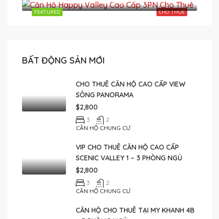
FEATURED
CHO THUÊ
BẤT ĐỘNG SẢN MỚI
CHO THUÊ CĂN HỘ CAO CẤP VIEW
SÔNG PANORAMA
$2,800
3
2
CĂN HỘ CHUNG CƯ
VIP CHO THUÊ CĂN HỘ CAO CẤP
SCENIC VALLEY 1 – 3 PHÒNG NGỦ
$2,800
3
2
CĂN HỘ CHUNG CƯ
CĂN HỘ CHO THUÊ TẠI MY KHANH 4B