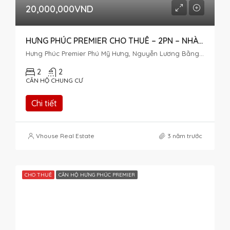
20,000,000VND
HƯNG PHÚC PREMIER CHO THUÊ – 2PN – NHÀ ĐẸP
Hưng Phúc Premier Phú Mỹ Hưng, Nguyễn Lương Bằng, Tân Phú, District 7, Ho Chi Minh City, Vietnam
2
2
CĂN HỘ CHUNG CƯ
Chi tiết
Vhouse Real Estate
3 năm trước
CHO THUÊ
CĂN HỘ HƯNG PHÚC PREMIER