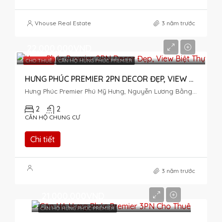
Vhouse Real Estate
3 năm trước
22,000,000VND
CHO THUÊ
CĂN HỘ HƯNG PHÚC PREMIER
HƯNG PHÚC PREMIER 2PN DECOR ĐẸP, VIEW BIỆT THỰ
Hưng Phúc Premier Phú Mỹ Hưng, Nguyễn Lương Bằng, Tân Phú, District 7, Ho Chi Minh City, Vietnam
2
2
CĂN HỘ CHUNG CƯ
Chi tiết
3 năm trước
21,000,000VND
CĂN HỘ HƯNG PHÚC PREMIER