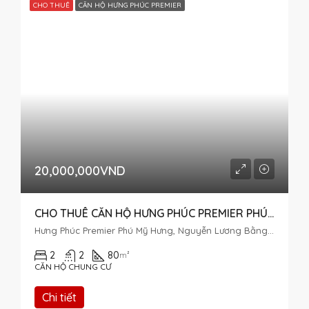
CHO THUÊ
CĂN HỘ HƯNG PHÚC PREMIER
20,000,000VND
CHO THUÊ CĂN HỘ HƯNG PHÚC PREMIER PHÚ MỸ HƯNG – 2PN
Hưng Phúc Premier Phú Mỹ Hưng, Nguyễn Lương Bằng, Tân Phú, Quận 7, Thành phố Hồ Chí Minh, Việt Nam
2
2
80
m²
CĂN HỘ CHUNG CƯ
Chi tiết