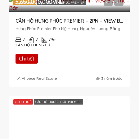
5,650,000,000VND
CĂN HỘ BÁN
CĂN HỘ HƯNG PHÚC PREMIER
CĂN HỘ HƯNG PHÚC PREMIER – 2PN – VIEW BIỆT THỰ – BÁN
Hưng Phúc Premier Phú Mỹ Hưng, Nguyễn Lương Bằng, Tân Phú, Quận 7, Thành phố Hồ Chí Minh, Việt Nam
2
2
79
m²
CĂN HỘ CHUNG CƯ
Chi tiết
Vhouse Real Estate
3 năm trước
CHO THUÊ
CĂN HỘ HƯNG PHÚC PREMIER