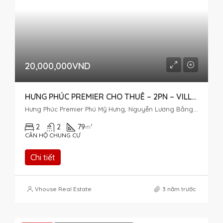
20,000,000VND
HƯNG PHÚC PREMIER CHO THUÊ – 2PN – VILLA VIEW
Hưng Phúc Premier Phú Mỹ Hưng, Nguyễn Lương Bằng, Tân Phú, District 7, Ho Chi Minh City, Vietnam
2
2
79
m²
CĂN HỘ CHUNG CƯ
Chi tiết
Vhouse Real Estate
3 năm trước