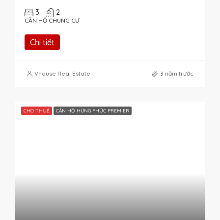
3
2
CĂN HỘ CHUNG CƯ
Chi tiết
Vhouse Real Estate
3 năm trước
CHO THUÊ
CĂN HỘ HƯNG PHÚC PREMIER