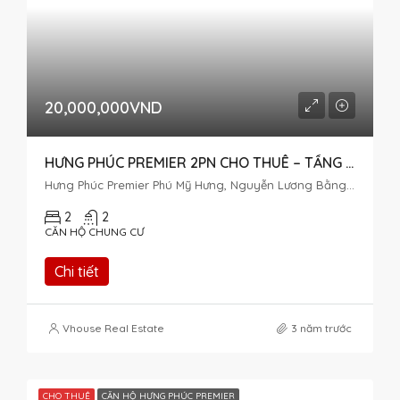
20,000,000VND
HƯNG PHÚC PREMIER 2PN CHO THUÊ – TẦNG TRUNG
Hưng Phúc Premier Phú Mỹ Hưng, Nguyễn Lương Bằng, Tân Phú, District 7, Ho Chi Minh City, Vietnam
2
2
CĂN HỘ CHUNG CƯ
Chi tiết
Vhouse Real Estate
3 năm trước
CHO THUÊ
CĂN HỘ HƯNG PHÚC PREMIER