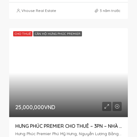
Vhouse Real Estate
3 năm trước
CHO THUÊ
CĂN HỘ HƯNG PHÚC PREMIER
25,000,000VND
HƯNG PHÚC PREMIER CHO THUÊ – 3PN – NHÀ HIỆN ĐẠI
Hưng Phúc Premier Phú Mỹ Hưng, Nguyễn Lương Bằng, Tân Phú, District 7, Ho Chi Minh City, Vietnam