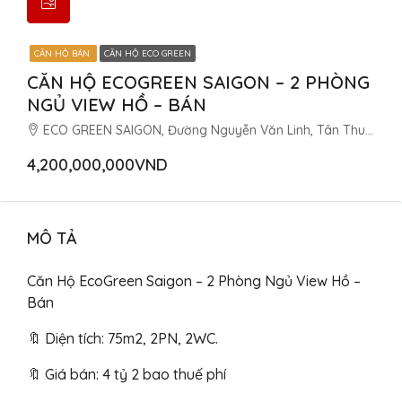
CĂN HỘ BÁN
CĂN HỘ ECO GREEN
CĂN HỘ ECOGREEN SAIGON – 2 PHÒNG
NGỦ VIEW HỒ – BÁN
ECO GREEN SAIGON, Đường Nguyễn Văn Linh, Tân Thuận Tây, Quận 7, Thành phố Hồ Chí Minh, Việt Nam
4,200,000,000VND
MÔ TẢ
Căn Hộ EcoGreen Saigon – 2 Phòng Ngủ View Hồ –
Bán
🔖 Diện tích: 75m2, 2PN, 2WC.
🔖 Giá bán: 4 tỷ 2 bao thuế phí