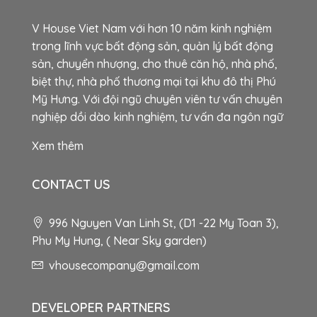
V House Viet Nam với hơn 10 năm kinh nghiệm
trong lĩnh vực bất động sản, quản lý bất động
sản, chuyển nhượng, cho thuê căn hộ, nhà phố,
biệt thự, nhà phố thương mại tại khu đô thị Phú
Mỹ Hưng. Với đội ngũ chuyên viên tư vấn chuyên
nghiệp dồi dào kinh nghiệm, tư vấn đa ngôn ngữ
Xem thêm
CONTACT US
996 Nguyen Van Linh St, (D1 -22 My Toan 3),
Phu My Hung, ( Near Sky garden)
vhousecompany@gmail.com
DEVELOPER PARTNERS