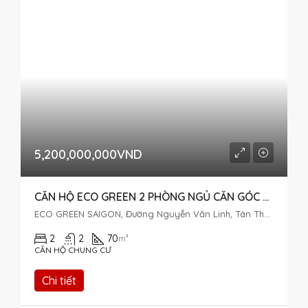
5,200,000,000VND
CĂN HỘ ECO GREEN 2 PHÒNG NGỦ CĂN GÓC ĐẦY ĐỦ NỘI THẤT
ECO GREEN SAIGON, Đường Nguyễn Văn Linh, Tân Thuận Tây, Quận 7, Thành phố Hồ Chí Minh, Việt Nam
2
2
70
m²
CĂN HỘ CHUNG CƯ
Chi tiết