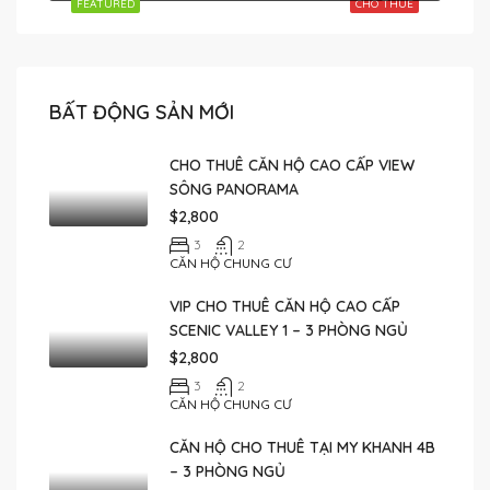
FEATURED
CHO THUÊ
BẤT ĐỘNG SẢN MỚI
CHO THUÊ CĂN HỘ CAO CẤP VIEW
SÔNG PANORAMA
$2,800
3
2
CĂN HỘ CHUNG CƯ
VIP CHO THUÊ CĂN HỘ CAO CẤP
SCENIC VALLEY 1 – 3 PHÒNG NGỦ
$2,800
3
2
CĂN HỘ CHUNG CƯ
CĂN HỘ CHO THUÊ TẠI MY KHANH 4B
– 3 PHÒNG NGỦ