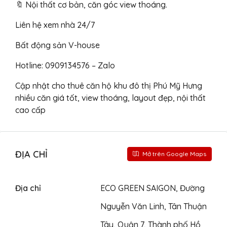
🔖 Nội thất cơ bản, căn góc view thoáng.
Liên hệ xem nhà 24/7
Bất động sản V-house
Hotline: 0909134576 – Zalo
Cập nhật cho thuê căn hộ khu đô thị Phú Mỹ Hưng
nhiều căn giá tốt, view thoáng, layout đẹp, nội thất
cao cấp
ĐỊA CHỈ
Mở trên Google Maps
Địa chỉ
ECO GREEN SAIGON, Đường
Nguyễn Văn Linh, Tân Thuận
Tây, Quận 7, Thành phố Hồ