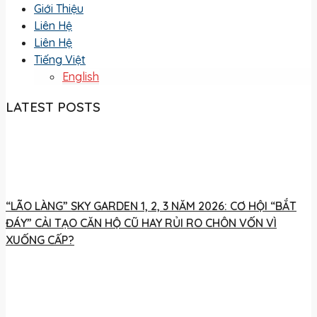
Giới Thiệu
Liên Hệ
Liên Hệ
Tiếng Việt
English
LATEST POSTS
“LÃO LÀNG” SKY GARDEN 1, 2, 3 NĂM 2026: CƠ HỘI “BẮT
ĐÁY” CẢI TẠO CĂN HỘ CŨ HAY RỦI RO CHÔN VỐN VÌ
XUỐNG CẤP?