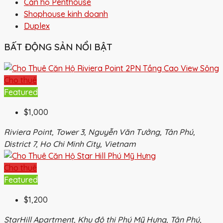
Căn hộ Penthouse
Shophouse kinh doanh
Duplex
BẤT ĐỘNG SẢN NỔI BẬT
Cho thuê
Featured
$1,000
Riviera Point, Tower 3, Nguyễn Văn Tưởng, Tân Phú,
District 7, Ho Chi Minh City, Vietnam
Cho thuê
Featured
$1,200
StarHill Apartment, Khu đô thị Phú Mỹ Hưng, Tân Phú,