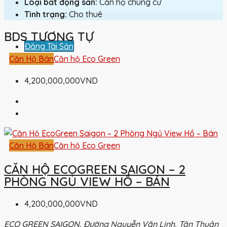
Loại bất động sản:
Căn hộ chung cư
Tình trạng:
Cho thuê
BDS TƯƠNG TỰ
Đăng Tài Sản
Căn Hộ Bán
Căn hộ Eco Green
4,200,000,000VND
Căn Hộ Bán
Căn hộ Eco Green
CĂN HỘ ECOGREEN SAIGON – 2
PHÒNG NGỦ VIEW HỒ – BÁN
4,200,000,000VND
ECO GREEN SAIGON, Đường Nguyễn Văn Linh, Tân Thuận