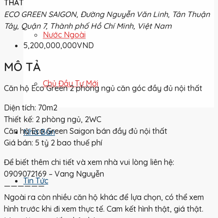
THẤT
ECO GREEN SAIGON, Đường Nguyễn Văn Linh, Tân Thuận
Tây, Quận 7, Thành phố Hồ Chí Minh, Việt Nam
Nước Ngoài
5,200,000,000VND
MÔ TẢ
Chủ Đầu Tư Mới
Căn hộ Eco Green 2 phòng ngủ căn góc đầy đủ nội thất
Diện tích: 70m2
Thiết kế: 2 phòng ngủ, 2WC
Căn hộ Eco Green Saigon bán đầy đủ nội thất
Nhà Bán
Giá bán: 5 tỷ 2 bao thuế phí
Để biết thêm chi tiết và xem nhà vui lòng liên hệ:
0909072169 – Vang Nguyễn
Tin Tức
——————
Ngoài ra còn nhiều căn hộ khác để lựa chọn, có thể xem
hình trước khi đi xem thực tế. Cam kết hình thật, giá thật.