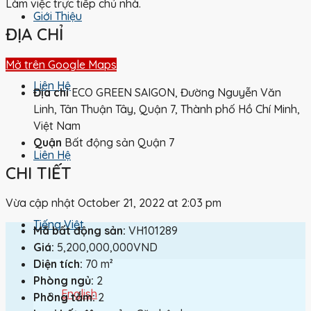
Làm việc trực tiếp chủ nhà.
Giới Thiệu
ĐỊA CHỈ
Mở trên Google Maps
Liên Hệ
Địa chỉ
ECO GREEN SAIGON, Đường Nguyễn Văn
Linh, Tân Thuận Tây, Quận 7, Thành phố Hồ Chí Minh,
Việt Nam
Quận
Bất động sản Quận 7
Liên Hệ
CHI TIẾT
Vừa cập nhật October 21, 2022 at 2:03 pm
Tiếng Việt
Mã bất động sản:
VH101289
Giá:
5,200,000,000VND
Diện tích:
70 m²
Phòng ngủ:
2
English
Phòng tắm:
2