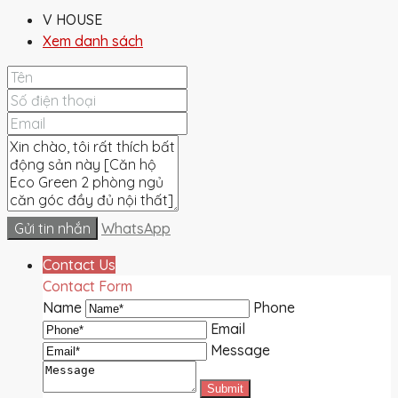
V HOUSE
Xem danh sách
Gửi tin nhắn
WhatsApp
Contact Us
Contact Form
Name
Phone
Email
Message