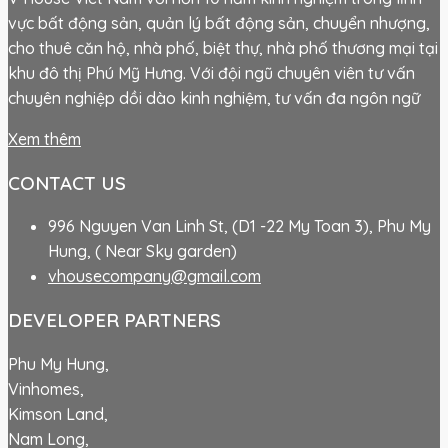
vực bất động sản, quản lý bất động sản, chuyển nhượng,
cho thuê căn hộ, nhà phố, biệt thự, nhà phố thương mại tại
khu đô thị Phú Mỹ Hưng. Với đội ngũ chuyên viên tư vấn
chuyên nghiệp dồi dào kinh nghiệm, tư vấn đa ngôn ngữ
Xem thêm
CONTACT US
996 Nguyen Van Linh St, (D1 -22 My Toan 3), Phu My
Hung, ( Near Sky garden)
vhousecompany@gmail.com
DEVELOPER PARTNERS
Phu My Hung,
Vinhomes,
Kimson Land,
Nam Long,