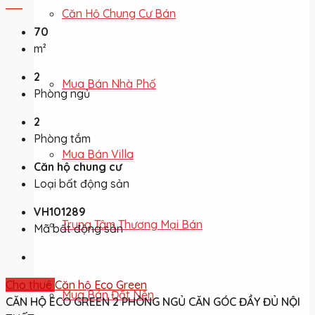
Căn Hộ Chung Cư Bán
70
m²
2
Mua Bán Nhà Phố
Phòng ngủ
2
Phòng tắm
Mua Bán Villa
Căn hộ chung cư
Loại bất động sản
VH101289
Trung Tâm Thương Mại Bán
Mã bất động sản
Cho thuê
Căn hộ Eco Green
Mua Bán Đất Nền
CĂN HỘ ECO GREEN 2 PHÒNG NGỦ CĂN GÓC ĐẦY ĐỦ NỘI