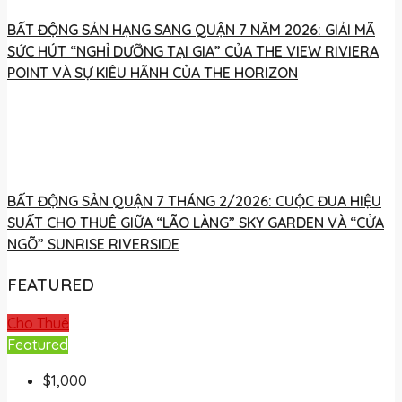
BẤT ĐỘNG SẢN HẠNG SANG QUẬN 7 NĂM 2026: GIẢI MÃ
SỨC HÚT “NGHỈ DƯỠNG TẠI GIA” CỦA THE VIEW RIVIERA
POINT VÀ SỰ KIÊU HÃNH CỦA THE HORIZON
BẤT ĐỘNG SẢN QUẬN 7 THÁNG 2/2026: CUỘC ĐUA HIỆU
SUẤT CHO THUÊ GIỮA “LÃO LÀNG” SKY GARDEN VÀ “CỬA
NGÕ” SUNRISE RIVERSIDE
FEATURED
Cho Thuê
Featured
$1,000