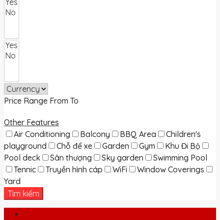
Price Range
From
To
Other Features
Air Conditioning
Balcony
BBQ Area
Children's
playground
Chỗ để xe
Garden
Gym
Khu Đi Bộ
Pool deck
Sân thượng
Sky garden
Swimming Pool
Tennic
Truyền hình cáp
WiFi
Window Coverings
Yard
Tìm kiếm
Login