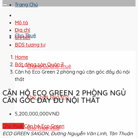
Trang Chủ
Mô tả
Địa chỉ
Cho Thuê
Chi tiết
BDS tương tự
Home
Bất động sản Quận 7
Chung Cư Cho Thuê
Căn hộ Eco Green 2 phòng ngủ căn góc đầy đủ nội
thất
CĂN HỘ ECO GREEN 2 PHÒNG NGỦ
Cho Thuê Nhà Phố
CĂN GÓC ĐẦY ĐỦ NỘI THẤT
5,200,000,000VND
Cho thuê
Căn hộ Eco Green
Cho Thuê Villa
ECO GREEN SAIGON, Đường Nguyễn Văn Linh, Tân Thuận