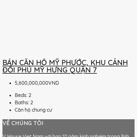
BÁN CĂN HỘ MỸ PHƯỚC, KHU CẢNH
ĐỒI PHÚ MỸ HƯNG QUẬN 7
5,600,000,000VND
Beds:
2
Baths:
2
Căn hộ chung cư
VỀ CHÚNG TÔI
V House Viet Nam với hơn 10 năm kinh nghiệm trong lĩnh