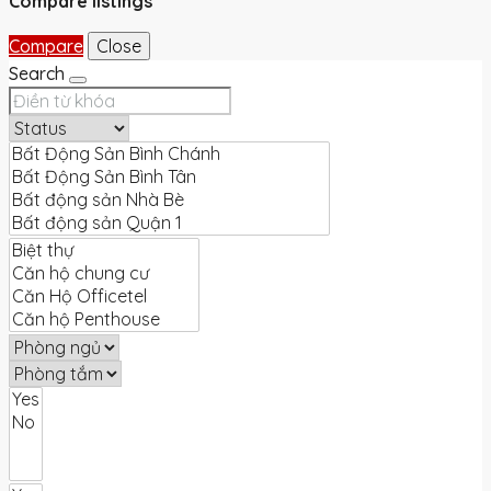
Compare listings
Compare
Close
Search