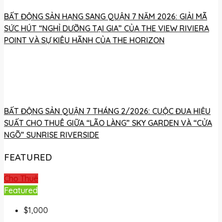
BẤT ĐỘNG SẢN HẠNG SANG QUẬN 7 NĂM 2026: GIẢI MÃ
SỨC HÚT “NGHỈ DƯỠNG TẠI GIA” CỦA THE VIEW RIVIERA
POINT VÀ SỰ KIÊU HÃNH CỦA THE HORIZON
BẤT ĐỘNG SẢN QUẬN 7 THÁNG 2/2026: CUỘC ĐUA HIỆU
SUẤT CHO THUÊ GIỮA “LÃO LÀNG” SKY GARDEN VÀ “CỬA
NGÕ” SUNRISE RIVERSIDE
FEATURED
Cho Thuê
Featured
$1,000