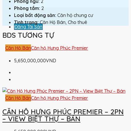
Phòng ngủ:
2
Phòng tắm:
2
Loại bất động sản:
Căn hộ chung cư
Tình trạng:
Căn Hộ Bán, Cho thuê
Đăng Tài Sản
BDS TƯƠNG TỰ
Căn Hộ Bán
Căn hộ Hưng Phúc Premier
5,650,000,000VND
Căn Hộ Bán
Căn hộ Hưng Phúc Premier
CĂN HỘ HƯNG PHÚC PREMIER – 2PN
– VIEW BIỆT THỰ – BÁN