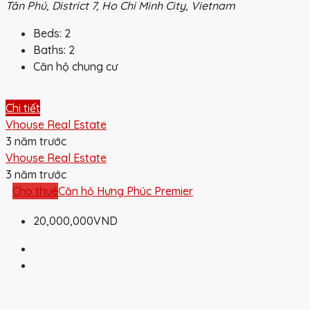
Tân Phú, District 7, Ho Chi Minh City, Vietnam
Beds:
2
Baths:
2
Căn hộ chung cư
Chi tiết
Vhouse Real Estate
3 năm trước
Vhouse Real Estate
3 năm trước
Cho thuê
Căn hộ Hưng Phúc Premier
20,000,000VND