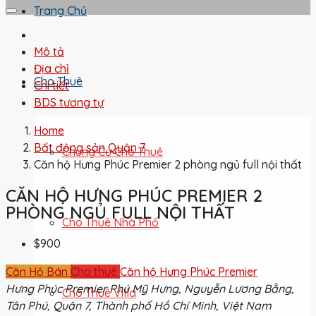
Trang Chủ
Mô tả
Địa chỉ
Cho Thuê
Chi tiết
BDS tương tự
Home
Bất động sản Quận 7
Chung Cư Cho Thuê
Căn hộ Hưng Phúc Premier 2 phòng ngủ full nội thất
CĂN HỘ HƯNG PHÚC PREMIER 2
PHÒNG NGỦ FULL NỘI THẤT
Cho Thuê Nhà Phố
$900
Căn Hộ Bán
Cho thuê
Căn hộ Hưng Phúc Premier
Hưng Phúc Premier Phú Mỹ Hưng, Nguyễn Lương Bằng,
Cho Thuê Villa
Tân Phú, Quận 7, Thành phố Hồ Chí Minh, Việt Nam