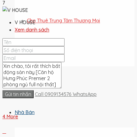
7
Cho Thuê Trung Tâm Thương Mại
V HOUSE
Xem danh sách
Cho Thuê Đất
Cho Thuê
Gửi tin nhắn
Call
0909134576
WhatsApp
Nhà Bán
4 More