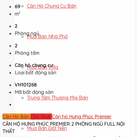
Căn Hộ Chung Cư Bán
69
m²
2
Phòng ngủ
Mua Bán Nhà Phố
2
Phòng tắm
Căn hộ chung cư
Mua Bán Villa
Loại bất động sản
VH101268
Mã bất động sản
Trung Tâm Thương Mại Bán
Căn Hộ Bán
Cho thuê
Căn hộ Hưng Phúc Premier
CĂN HỘ HƯNG PHÚC PREMIER 2 PHÒNG NGỦ FULL NỘI
Mua Bán Đất Nền
THẤT