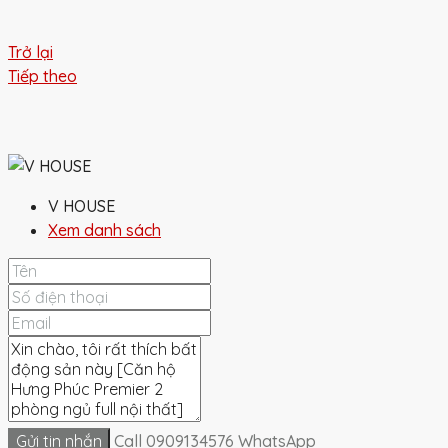
Trở lại
Tiếp theo
V HOUSE
Xem danh sách
Gửi tin nhắn
Call
0909134576
WhatsApp