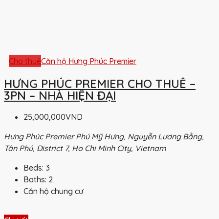
Cho thuê
Căn hộ Hưng Phúc Premier
HƯNG PHÚC PREMIER CHO THUÊ –
3PN – NHÀ HIỆN ĐẠI
25,000,000VND
Hưng Phúc Premier Phú Mỹ Hưng, Nguyễn Lương Bằng,
Tân Phú, District 7, Ho Chi Minh City, Vietnam
Beds:
3
Baths:
2
Căn hộ chung cư