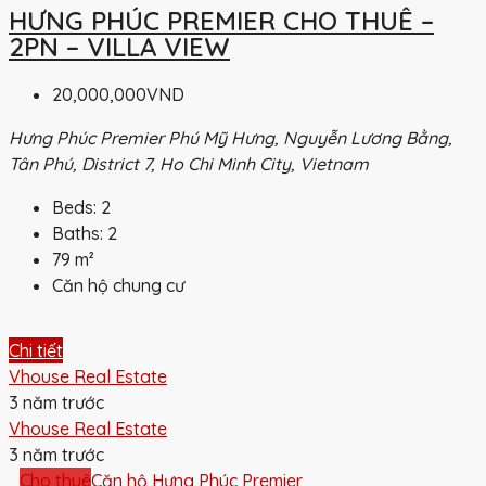
HƯNG PHÚC PREMIER CHO THUÊ –
2PN – VILLA VIEW
20,000,000VND
Hưng Phúc Premier Phú Mỹ Hưng, Nguyễn Lương Bằng,
Tân Phú, District 7, Ho Chi Minh City, Vietnam
Beds:
2
Baths:
2
79
m²
Căn hộ chung cư
Chi tiết
Vhouse Real Estate
3 năm trước
Vhouse Real Estate
3 năm trước
Cho thuê
Căn hộ Hưng Phúc Premier