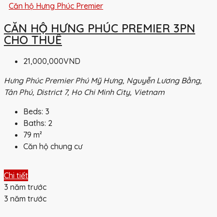
Căn hộ Hưng Phúc Premier
CĂN HỘ HƯNG PHÚC PREMIER 3PN
CHO THUÊ
21,000,000VND
Hưng Phúc Premier Phú Mỹ Hưng, Nguyễn Lương Bằng,
Tân Phú, District 7, Ho Chi Minh City, Vietnam
Beds:
3
Baths:
2
79
m²
Căn hộ chung cư
Chi tiết
3 năm trước
3 năm trước