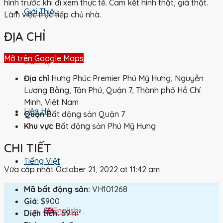
hình trước khi đi xem thực tế. Cam kết hình thật, giá thật.
Giới Thiệu
Làm việc trực tiếp chủ nhà.
ĐỊA CHỈ
Mở trên Google Maps
Liên Hệ
Địa chỉ
Hưng Phúc Premier Phú Mỹ Hưng, Nguyễn
Lương Bằng, Tân Phú, Quận 7, Thành phố Hồ Chí
Minh, Việt Nam
Liên Hệ
Quận
Bất động sản Quận 7
Khu vực
Bất động sản Phú Mỹ Hưng
CHI TIẾT
Tiếng Việt
Vừa cập nhật October 21, 2022 at 11:42 am
Mã bất động sản:
VH101268
Giá:
$900
English
Diện tích:
69 m²