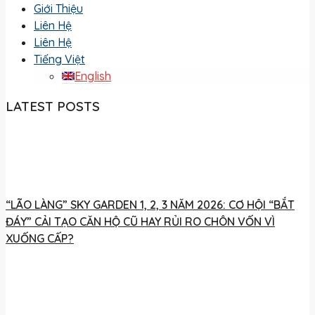
Giới Thiệu
Liên Hệ
Liên Hệ
Tiếng Việt
English
LATEST POSTS
“LÃO LÀNG” SKY GARDEN 1, 2, 3 NĂM 2026: CƠ HỘI “BẮT
ĐÁY” CẢI TẠO CĂN HỘ CŨ HAY RỦI RO CHÔN VỐN VÌ
XUỐNG CẤP?