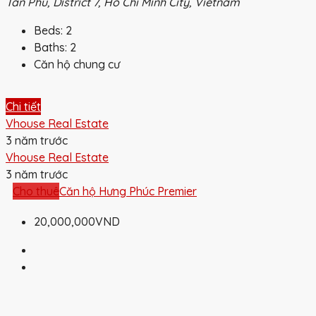
Tân Phú, District 7, Ho Chi Minh City, Vietnam
Beds:
2
Baths:
2
Căn hộ chung cư
Chi tiết
Vhouse Real Estate
3 năm trước
Vhouse Real Estate
3 năm trước
Cho thuê
Căn hộ Hưng Phúc Premier
20,000,000VND