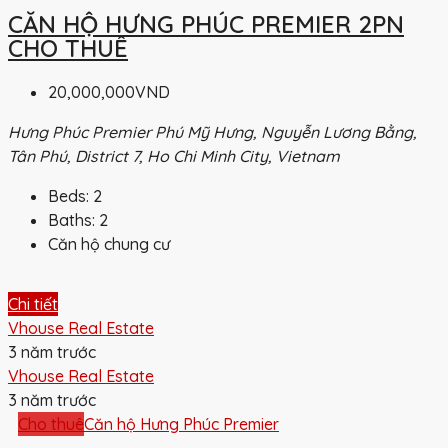
CĂN HỘ HƯNG PHÚC PREMIER 2PN
CHO THUÊ
20,000,000VND
Hưng Phúc Premier Phú Mỹ Hưng, Nguyễn Lương Bằng,
Tân Phú, District 7, Ho Chi Minh City, Vietnam
Beds:
2
Baths:
2
Căn hộ chung cư
Chi tiết
Vhouse Real Estate
3 năm trước
Vhouse Real Estate
3 năm trước
Cho thuê
Căn hộ Hưng Phúc Premier