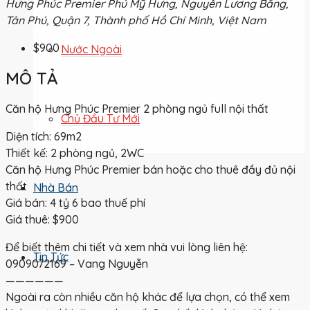
Hưng Phúc Premier Phú Mỹ Hưng, Nguyễn Lương Bằng,
Tân Phú, Quận 7, Thành phố Hồ Chí Minh, Việt Nam
$900
Nước Ngoài
MÔ TẢ
Căn hộ Hưng Phúc Premier 2 phòng ngủ full nội thất
Chủ Đầu Tư Mới
Diện tích: 69m2
Thiết kế: 2 phòng ngủ, 2WC
Căn hộ Hưng Phúc Premier bán hoặc cho thuê đầy đủ nội
thất
Nhà Bán
Giá bán: 4 tỷ 6 bao thuế phí
Giá thuê: $900
Để biết thêm chi tiết và xem nhà vui lòng liên hệ:
Tin Tức
0909072169 – Vang Nguyễn
——————
Ngoài ra còn nhiều căn hộ khác để lựa chọn, có thể xem