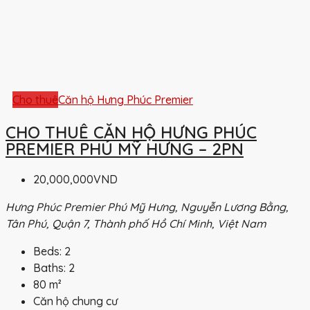
Cho thuê
Căn hộ Hưng Phúc Premier
CHO THUÊ CĂN HỘ HƯNG PHÚC
PREMIER PHÚ MỸ HƯNG – 2PN
20,000,000VND
Hưng Phúc Premier Phú Mỹ Hưng, Nguyễn Lương Bằng,
Tân Phú, Quận 7, Thành phố Hồ Chí Minh, Việt Nam
Beds:
2
Baths:
2
80
m²
Căn hộ chung cư