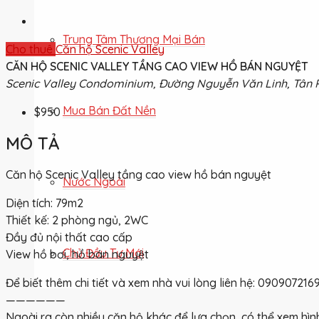
Trung Tâm Thương Mại Bán
Cho thuê
Căn hộ Scenic Valley
CĂN HỘ SCENIC VALLEY TẦNG CAO VIEW HỒ BÁN NGUYỆT
Scenic Valley Condominium, Đường Nguyễn Văn Linh, Tân P
Mua Bán Đất Nền
$950
MÔ TẢ
Căn hộ Scenic Valley tầng cao view hồ bán nguyệt
Nước Ngoài
Diện tích: 79m2
Thiết kế: 2 phòng ngủ, 2WC
Đầy đủ nội thất cao cấp
Chủ Đầu Tư Mới
View hồ bơi, hồ bán nguyệt
Để biết thêm chi tiết và xem nhà vui lòng liên hệ: 0909072
——————
Ngoài ra còn nhiều căn hộ khác để lựa chọn, có thể xem hình t