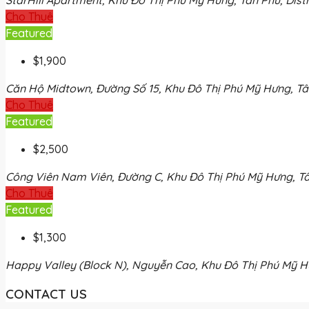
Cho Thuê
Featured
$1,900
Căn Hộ Midtown, Đường Số 15, Khu Đô Thị Phú Mỹ Hưng, Tân 
Cho Thuê
Featured
$2,500
Công Viên Nam Viên, Đường C, Khu Đô Thị Phú Mỹ Hưng, Tân 
Cho Thuê
Featured
$1,300
Happy Valley (Block N), Nguyễn Cao, Khu Đô Thị Phú Mỹ Hưn
CONTACT US