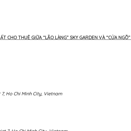
ẤT CHO THUÊ GIỮA “LÃO LÀNG” SKY GARDEN VÀ “CỬA NGÕ”
 7, Ho Chi Minh City, Vietnam
ct 7, Ho Chi Minh City, Vietnam