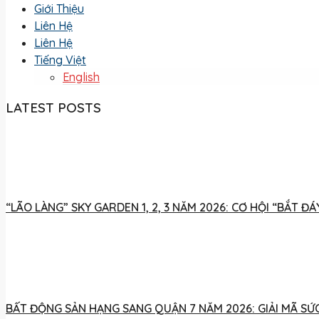
Giới Thiệu
Liên Hệ
Liên Hệ
Tiếng Việt
English
LATEST POSTS
“LÃO LÀNG” SKY GARDEN 1, 2, 3 NĂM 2026: CƠ HỘI “BẮT 
BẤT ĐỘNG SẢN HẠNG SANG QUẬN 7 NĂM 2026: GIẢI MÃ SỨC