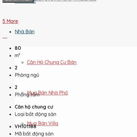
Cho Thuê
5 More
Nhà Bán
80
m²
Căn Hộ Chung Cư Bán
2
Phòng ngủ
2
Mua Bán Nhà Phố
Phòng tắm
Căn hộ chung cư
Loại bất động sản
Mua Bán Villa
VH101188
Mã bất động sản