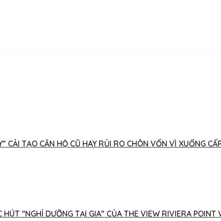
ĐÁY” CẢI TẠO CĂN HỘ CŨ HAY RỦI RO CHÔN VỐN VÌ XUỐNG CẤ
 HÚT “NGHỈ DƯỠNG TẠI GIA” CỦA THE VIEW RIVIERA POINT