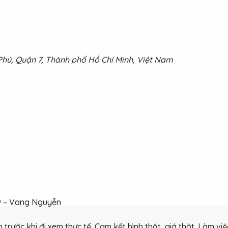
hú, Quận 7, Thành phố Hồ Chí Minh, Việt Nam
169 – Vang Nguyễn
rước khi đi xem thực tế. Cam kết hình thật, giá thật. Làm việc