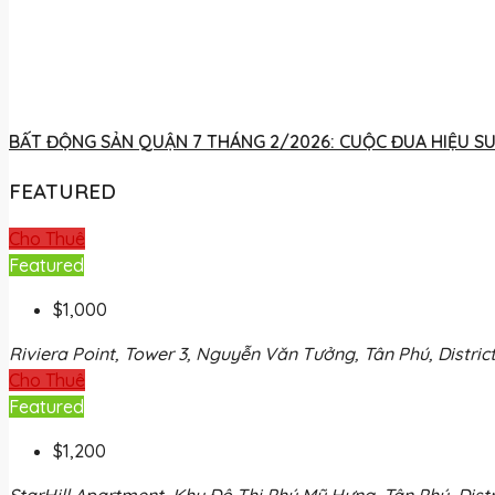
BẤT ĐỘNG SẢN QUẬN 7 THÁNG 2/2026: CUỘC ĐUA HIỆU SU
FEATURED
Cho Thuê
Featured
$1,000
Riviera Point, Tower 3, Nguyễn Văn Tưởng, Tân Phú, District
Cho Thuê
Featured
$1,200
StarHill Apartment, Khu Đô Thị Phú Mỹ Hưng, Tân Phú, Distri