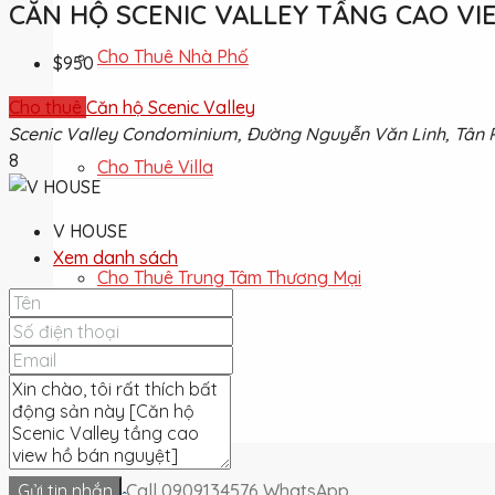
CĂN HỘ SCENIC VALLEY TẦNG CAO V
Cho Thuê Nhà Phố
$950
Cho thuê
Căn hộ Scenic Valley
Scenic Valley Condominium, Đường Nguyễn Văn Linh, Tân P
8
Cho Thuê Villa
V HOUSE
Xem danh sách
Cho Thuê Trung Tâm Thương Mại
Cho Thuê Đất
Gửi tin nhắn
Call
0909134576
WhatsApp