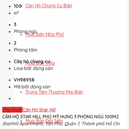
Căn Hộ Chung Cư Bán
100
m²
3
Phòng ngủ
Mua Bán Nhà Phố
2
Phòng tắm
Căn hộ chung cư
Mua Bán Villa
Loại bất động sản
VH98958
Mã bất động sản
Trung Tâm Thương Mại Bán
Cho thuê
Căn Hộ Star Hill
CĂN HỘ STAR HILL PHÚ MỸ HƯNG 3 PHÒNG NGỦ 100M2
Mua Bán Đất Nền
StarHill Apartment, Tân Phú, Quận 7, Thành phố Hồ Chí