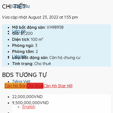
CHI TIẾT
Giới Thiệu
Vừa cập nhật August 23, 2022 at 1:55 pm
Mã bất động sản:
VH98958
Liên Hệ
Giá:
$1,200
Diện tích:
100 m²
Phòng ngủ:
3
Phòng tắm:
2
Liên Hệ
Loại bất động sản:
Căn hộ chung cư
Tình trạng:
Cho thuê
BDS TƯƠNG TỰ
Tiếng Việt
Căn Hộ Bán
Cho thuê
Căn Hộ Star Hill
22,000,000VND
9,500,000,000VND
English