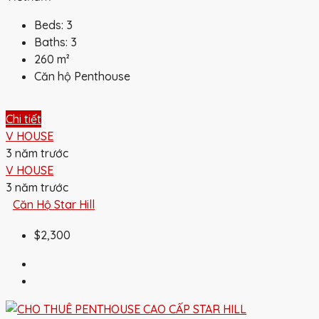
Beds:
3
Baths:
3
260
m²
Căn hộ Penthouse
Chi tiết
V HOUSE
3 năm trước
V HOUSE
3 năm trước
Căn Hộ Star Hill
$2,300