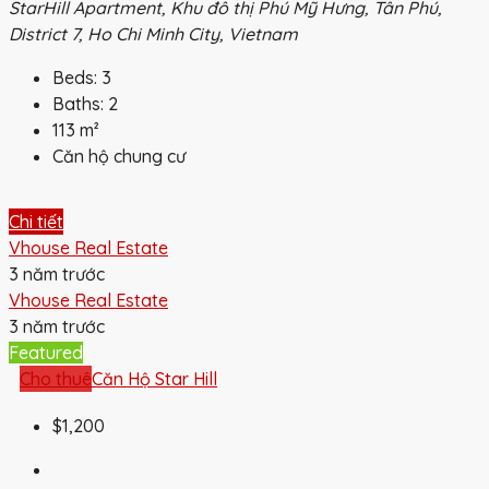
StarHill Apartment, Khu đô thị Phú Mỹ Hưng, Tân Phú,
District 7, Ho Chi Minh City, Vietnam
Beds:
3
Baths:
2
113
m²
Căn hộ chung cư
Chi tiết
Vhouse Real Estate
3 năm trước
Vhouse Real Estate
3 năm trước
Featured
Cho thuê
Căn Hộ Star Hill
$1,200