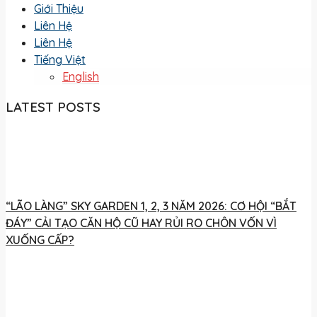
Giới Thiệu
Liên Hệ
Liên Hệ
Tiếng Việt
English
LATEST POSTS
“LÃO LÀNG” SKY GARDEN 1, 2, 3 NĂM 2026: CƠ HỘI “BẮT
ĐÁY” CẢI TẠO CĂN HỘ CŨ HAY RỦI RO CHÔN VỐN VÌ
XUỐNG CẤP?