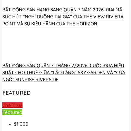
BẤT ĐỘNG SẢN HẠNG SANG QUẬN 7 NĂM 2026: GIẢI MÃ
SỨC HÚT “NGHỈ DƯỠNG TẠI GIA” CỦA THE VIEW RIVIERA
POINT VÀ SỰ KIÊU HÃNH CỦA THE HORIZON
BẤT ĐỘNG SẢN QUẬN 7 THÁNG 2/2026: CUỘC ĐUA HIỆU
SUẤT CHO THUÊ GIỮA “LÃO LÀNG” SKY GARDEN VÀ “CỬA
NGÕ” SUNRISE RIVERSIDE
FEATURED
Cho Thuê
Featured
$1,000