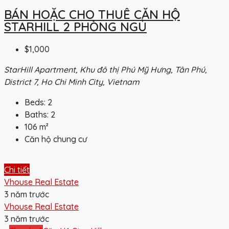
BÁN HOẶC CHO THUÊ CĂN HỘ
STARHILL 2 PHÒNG NGỦ
$1,000
StarHill Apartment, Khu đô thị Phú Mỹ Hưng, Tân Phú,
District 7, Ho Chi Minh City, Vietnam
Beds:
2
Baths:
2
106
m²
Căn hộ chung cư
Chi tiết
Vhouse Real Estate
3 năm trước
Vhouse Real Estate
3 năm trước