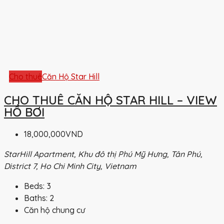
Cho thuê
Căn Hộ Star Hill
CHO THUÊ CĂN HỘ STAR HILL – VIEW
HỒ BƠI
18,000,000VND
StarHill Apartment, Khu đô thị Phú Mỹ Hưng, Tân Phú,
District 7, Ho Chi Minh City, Vietnam
Beds:
3
Baths:
2
Căn hộ chung cư