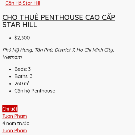
Căn Hộ Star Hill
CHO THUÊ PENTHOUSE CAO CẤP
STAR HILL
$2,300
Phú Mỹ Hưng, Tân Phú, District 7, Ho Chi Minh City,
Vietnam
Beds:
3
Baths:
3
260
m²
Căn hộ Penthouse
Chi tiết
Tuan Pham
4 năm trước
Tuan Pham