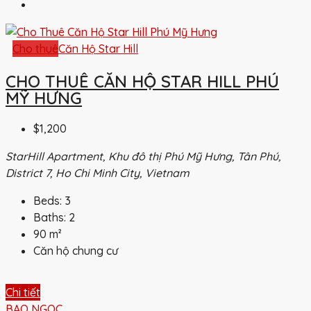
Cho thuê
Căn Hộ Star Hill
CHO THUÊ CĂN HỘ STAR HILL PHÚ
MỸ HƯNG
$1,200
StarHill Apartment, Khu đô thị Phú Mỹ Hưng, Tân Phú,
District 7, Ho Chi Minh City, Vietnam
Beds:
3
Baths:
2
90
m²
Căn hộ chung cư
Chi tiết
BAO NGOC