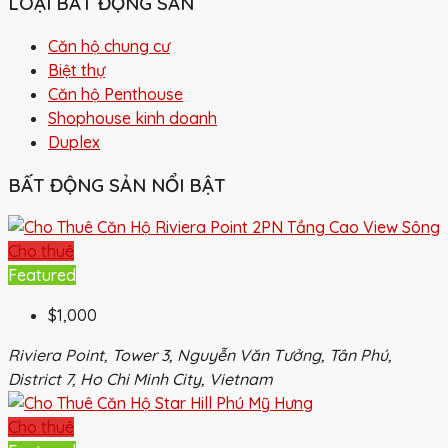
LOẠI BẤT ĐỘNG SẢN
Căn hộ chung cư
Biệt thự
Căn hộ Penthouse
Shophouse kinh doanh
Duplex
BẤT ĐỘNG SẢN NỔI BẬT
Cho thuê
Featured
$1,000
Riviera Point, Tower 3, Nguyễn Văn Tưởng, Tân Phú,
District 7, Ho Chi Minh City, Vietnam
Cho thuê