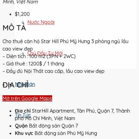
Minh, Việt Nam
$1,200
Nước Ngoài
MÔ TẢ
Cho thuê căn hộ Star Hill Phú Mỹ Hưng 3 phòng ngủ lầu
cao view đẹp
Chủ Đầu Tư Mới
– Diện tích : 100 m2 (3PN + 2WC)
– Giá thuê : 1200$ / 1 tháng
– Đầy đủ Nội Thất cao cấp, lầu cao view đẹp
ĐỊA CHỈ
Nhà Bán
Mở trên Google Maps
Địa chỉ
StarHill Apartment, Tân Phú, Quận 7, Thành
Tin Tức
phố Hồ Chí Minh, Việt Nam
Quận
Bất động sản Quận 7
Khu vực
Bất động sản Phú Mỹ Hưng