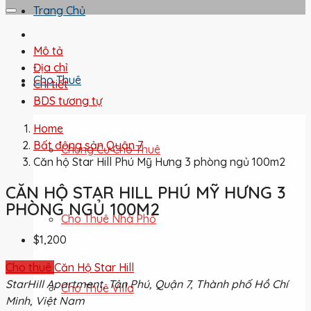
Trang Chủ
Mô tả
Địa chỉ
Cho Thuê
Chi tiết
BDS tương tự
Home
Bất động sản Quận 7
Chung Cư Cho Thuê
Căn hộ Star Hill Phú Mỹ Hưng 3 phòng ngủ 100m2
CĂN HỘ STAR HILL PHÚ MỸ HƯNG 3
PHÒNG NGỦ 100M2
Cho Thuê Nhà Phố
$1,200
Cho thuê
Căn Hộ Star Hill
StarHill Apartment, Tân Phú, Quận 7, Thành phố Hồ Chí
Cho Thuê Villa
Minh, Việt Nam