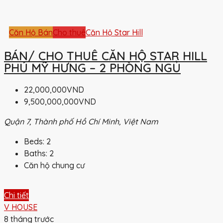
Căn Hộ Bán
Cho thuê
Căn Hộ Star Hill
BÁN/ CHO THUÊ CĂN HỘ STAR HILL
PHÚ MỸ HƯNG – 2 PHÒNG NGỦ
22,000,000VND
9,500,000,000VND
Quận 7, Thành phố Hồ Chí Minh, Việt Nam
Beds:
2
Baths:
2
Căn hộ chung cư
Chi tiết
V HOUSE
8 tháng trước