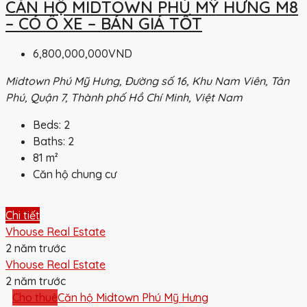
CĂN HỘ MIDTOWN PHÚ MỸ HƯNG M8
– CÓ Ô XE – BÁN GIÁ TỐT
6,800,000,000VND
Midtown Phú Mỹ Hưng, Đường số 16, Khu Nam Viên, Tân
Phú, Quận 7, Thành phố Hồ Chí Minh, Việt Nam
Beds:
2
Baths:
2
81
m²
Căn hộ chung cư
Chi tiết
Vhouse Real Estate
2 năm trước
Vhouse Real Estate
2 năm trước
Cho thuê
Căn hộ Midtown Phú Mỹ Hưng