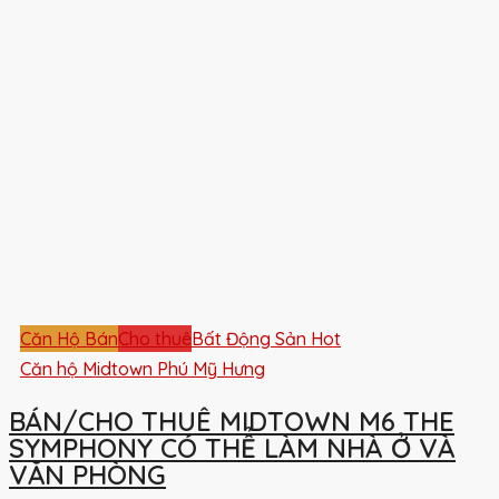
Căn Hộ Bán
Cho thuê
Bất Động Sản Hot
Căn hộ Midtown Phú Mỹ Hưng
BÁN/CHO THUÊ MIDTOWN M6 THE
SYMPHONY CÓ THỂ LÀM NHÀ Ở VÀ
VĂN PHÒNG