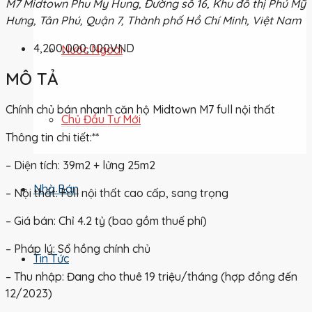
M7 Midtown Phu My Hung, Đường số 16, Khu đô thị Phú Mỹ
Hưng, Tân Phú, Quận 7, Thành phố Hồ Chí Minh, Việt Nam
4,200,000,000VND
Nước Ngoài
MÔ TẢ
Chính chủ bán nhanh căn hộ Midtown M7 full nội thất
Chủ Đầu Tư Mới
Thông tin chi tiết:**
– Diện tích: 39m2 + lửng 25m2
Nhà Bán
– Nội thất: Full nội thất cao cấp, sang trọng
– Giá bán: Chỉ 4.2 tỷ (bao gồm thuế phí)
– Pháp lý: Sổ hồng chính chủ
Tin Tức
– Thu nhập: Đang cho thuê 19 triệu/tháng (hợp đồng đến
12/2023)