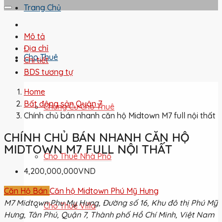
Trang Chủ
Mô tả
Địa chỉ
Cho Thuê
Chi tiết
BDS tương tự
Home
Bất động sản Quận 7
Chung Cư Cho Thuê
Chính chủ bán nhanh căn hộ Midtown M7 full nội thất
CHÍNH CHỦ BÁN NHANH CĂN HỘ
MIDTOWN M7 FULL NỘI THẤT
Cho Thuê Nhà Phố
4,200,000,000VND
Căn Hộ Bán
Căn hộ Midtown Phú Mỹ Hưng
M7 Midtown Phu My Hung, Đường số 16, Khu đô thị Phú Mỹ
Cho Thuê Villa
Hưng, Tân Phú, Quận 7, Thành phố Hồ Chí Minh, Việt Nam