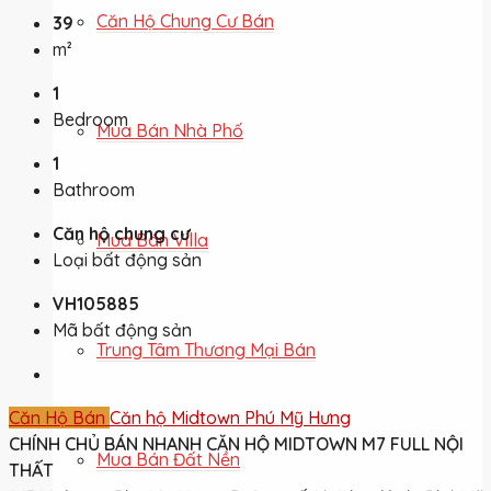
Căn Hộ Chung Cư Bán
39
m²
1
Bedroom
Mua Bán Nhà Phố
1
Bathroom
Căn hộ chung cư
Mua Bán Villa
Loại bất động sản
VH105885
Mã bất động sản
Trung Tâm Thương Mại Bán
Căn Hộ Bán
Căn hộ Midtown Phú Mỹ Hưng
CHÍNH CHỦ BÁN NHANH CĂN HỘ MIDTOWN M7 FULL NỘI
Mua Bán Đất Nền
THẤT