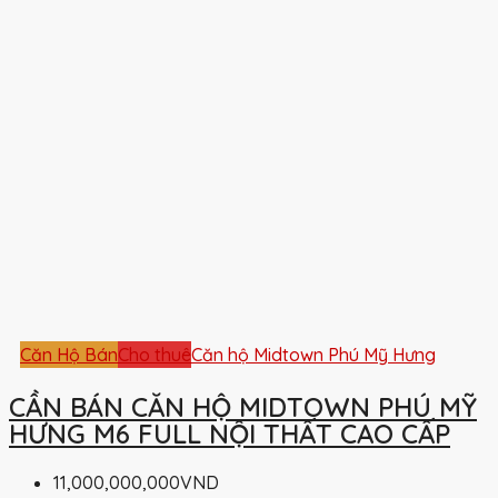
Căn Hộ Bán
Cho thuê
Căn hộ Midtown Phú Mỹ Hưng
CẦN BÁN CĂN HỘ MIDTOWN PHÚ MỸ
HƯNG M6 FULL NỘI THẤT CAO CẤP
11,000,000,000VND