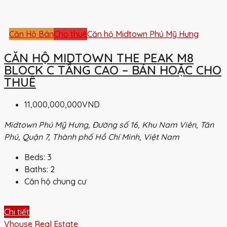
Căn Hộ Bán
Cho thuê
Căn hộ Midtown Phú Mỹ Hưng
CĂN HỘ MIDTOWN THE PEAK M8
BLOCK C TẦNG CAO – BÁN HOẶC CHO
THUÊ
11,000,000,000VND
Midtown Phú Mỹ Hưng, Đường số 16, Khu Nam Viên, Tân
Phú, Quận 7, Thành phố Hồ Chí Minh, Việt Nam
Beds:
3
Baths:
2
Căn hộ chung cư
Chi tiết
Vhouse Real Estate