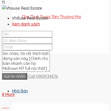
11
Cho Thuê Trung Tâm Thương Mại
Vhouse Real Estate
Xem danh sách
Cho Thuê Đất
Cho Thuê
Gửi tin nhắn
Call
0909134576
Nhà Bán
8 More