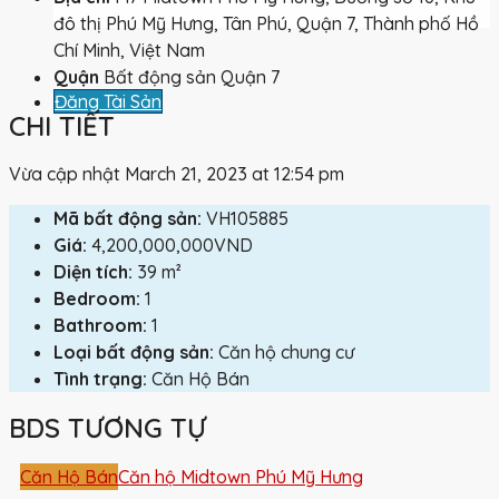
đô thị Phú Mỹ Hưng, Tân Phú, Quận 7, Thành phố Hồ
Chí Minh, Việt Nam
Quận
Bất động sản Quận 7
Đăng Tài Sản
CHI TIẾT
Vừa cập nhật March 21, 2023 at 12:54 pm
Mã bất động sản:
VH105885
Giá:
4,200,000,000VND
Diện tích:
39 m²
Bedroom:
1
Bathroom:
1
Loại bất động sản:
Căn hộ chung cư
Tình trạng:
Căn Hộ Bán
BDS TƯƠNG TỰ
Căn Hộ Bán
Căn hộ Midtown Phú Mỹ Hưng