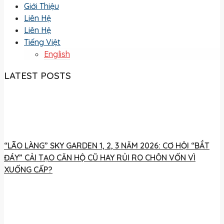
Giới Thiệu
Liên Hệ
Liên Hệ
Tiếng Việt
English
LATEST POSTS
“LÃO LÀNG” SKY GARDEN 1, 2, 3 NĂM 2026: CƠ HỘI “BẮT
ĐÁY” CẢI TẠO CĂN HỘ CŨ HAY RỦI RO CHÔN VỐN VÌ
XUỐNG CẤP?