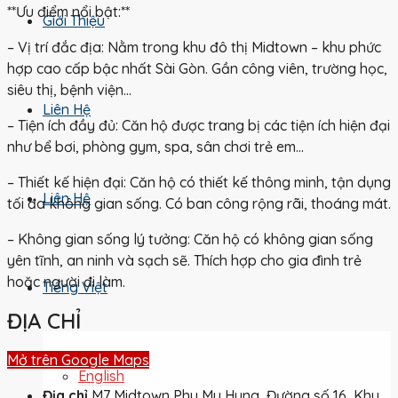
**Ưu điểm nổi bật:**
Giới Thiệu
– Vị trí đắc địa: Nằm trong khu đô thị Midtown – khu phức
hợp cao cấp bậc nhất Sài Gòn. Gần công viên, trường học,
siêu thị, bệnh viện…
Liên Hệ
– Tiện ích đầy đủ: Căn hộ được trang bị các tiện ích hiện đại
như bể bơi, phòng gym, spa, sân chơi trẻ em…
– Thiết kế hiện đại: Căn hộ có thiết kế thông minh, tận dụng
Liên Hệ
tối đa không gian sống. Có ban công rộng rãi, thoáng mát.
– Không gian sống lý tưởng: Căn hộ có không gian sống
yên tĩnh, an ninh và sạch sẽ. Thích hợp cho gia đình trẻ
hoặc người đi làm.
Tiếng Việt
ĐỊA CHỈ
Mở trên Google Maps
English
Địa chỉ
M7 Midtown Phu My Hung, Đường số 16, Khu