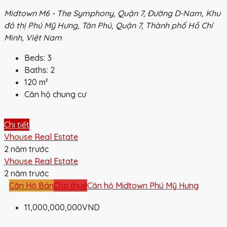
Midtown M6 - The Symphony, Quận 7, Đường D-Nam, Khu
đô thị Phú Mỹ Hưng, Tân Phú, Quận 7, Thành phố Hồ Chí
Minh, Việt Nam
Beds:
3
Baths:
2
120
m²
Căn hộ chung cư
Chi tiết
Vhouse Real Estate
2 năm trước
Vhouse Real Estate
2 năm trước
Căn Hộ Bán
Cho thuê
Căn hộ Midtown Phú Mỹ Hưng
11,000,000,000VND