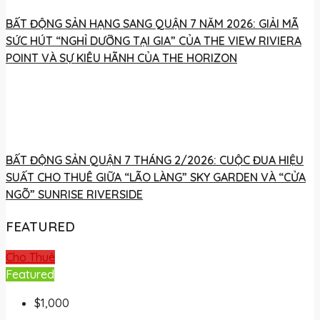
BẤT ĐỘNG SẢN HẠNG SANG QUẬN 7 NĂM 2026: GIẢI MÃ
SỨC HÚT “NGHỈ DƯỠNG TẠI GIA” CỦA THE VIEW RIVIERA
POINT VÀ SỰ KIÊU HÃNH CỦA THE HORIZON
BẤT ĐỘNG SẢN QUẬN 7 THÁNG 2/2026: CUỘC ĐUA HIỆU
SUẤT CHO THUÊ GIỮA “LÃO LÀNG” SKY GARDEN VÀ “CỬA
NGÕ” SUNRISE RIVERSIDE
FEATURED
Cho Thuê
Featured
$1,000