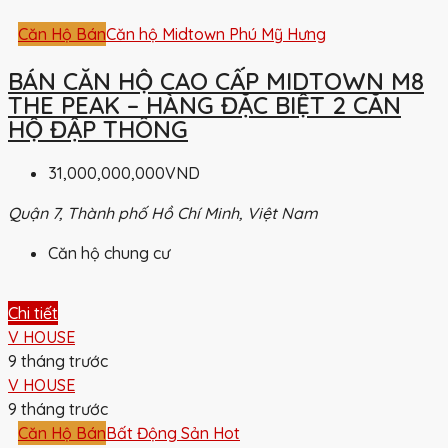
Căn Hộ Bán
Căn hộ Midtown Phú Mỹ Hưng
BÁN CĂN HỘ CAO CẤP MIDTOWN M8
THE PEAK – HÀNG ĐẶC BIỆT 2 CĂN
HỘ ĐẬP THÔNG
31,000,000,000VND
Quận 7, Thành phố Hồ Chí Minh, Việt Nam
Căn hộ chung cư
Chi tiết
V HOUSE
9 tháng trước
V HOUSE
9 tháng trước
Căn Hộ Bán
Bất Động Sản Hot