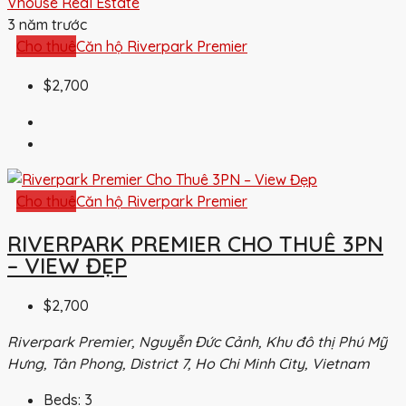
Vhouse Real Estate
3 năm trước
Cho thuê
Căn hộ Riverpark Premier
$2,700
Cho thuê
Căn hộ Riverpark Premier
RIVERPARK PREMIER CHO THUÊ 3PN
– VIEW ĐẸP
$2,700
Riverpark Premier, Nguyễn Đức Cảnh, Khu đô thị Phú Mỹ
Hưng, Tân Phong, District 7, Ho Chi Minh City, Vietnam
Beds:
3