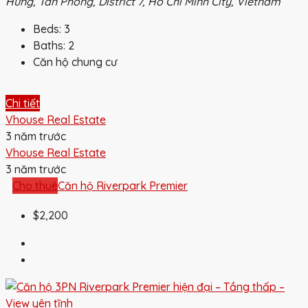
Hưng, Tân Phong, District 7, Ho Chi Minh City, Vietnam
Beds:
3
Baths:
2
Căn hộ chung cư
Chi tiết
Vhouse Real Estate
3 năm trước
Vhouse Real Estate
3 năm trước
Cho thuê
Căn hộ Riverpark Premier
$2,200