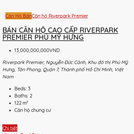
Căn Hộ Bán
Căn hộ Riverpark Premier
BÁN CĂN HỘ CAO CẤP RIVERPARK
PREMIER PHÚ MỸ HƯNG
13,000,000,000VND
Riverpark Premier, Nguyễn Đức Cảnh, Khu đô thị Phú Mỹ
Hưng, Tân Phong, Quận 7, Thành phố Hồ Chí Minh, Việt
Nam
Beds:
3
Baths:
2
122
m²
Căn hộ chung cư
Chi tiết