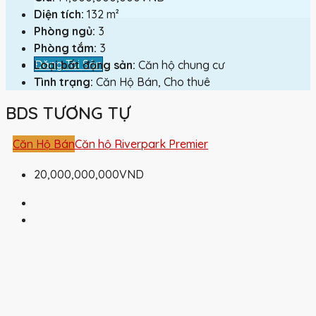
Diện tích:
132 m²
Phòng ngủ:
3
Phòng tắm:
3
Đăng Tài Sản
Loại bất động sản:
Căn hộ chung cư
Tình trạng:
Căn Hộ Bán, Cho thuê
BDS TƯƠNG TỰ
Căn Hộ Bán
Căn hộ Riverpark Premier
20,000,000,000VND