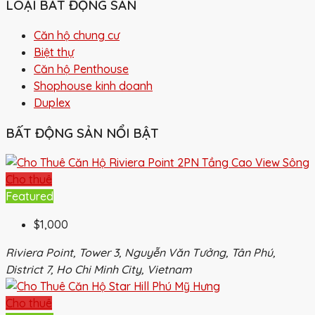
LOẠI BẤT ĐỘNG SẢN
Căn hộ chung cư
Biệt thự
Căn hộ Penthouse
Shophouse kinh doanh
Duplex
BẤT ĐỘNG SẢN NỔI BẬT
Cho thuê
Featured
$1,000
Riviera Point, Tower 3, Nguyễn Văn Tưởng, Tân Phú,
District 7, Ho Chi Minh City, Vietnam
Cho thuê