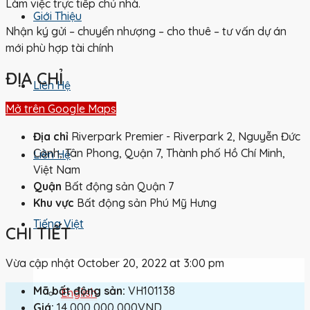
Làm việc trực tiếp chủ nhà.
Giới Thiệu
Nhận ký gửi – chuyển nhượng – cho thuê – tư vấn dự án
mới phù hợp tài chính
ĐỊA CHỈ
Liên Hệ
Mở trên Google Maps
Địa chỉ
Riverpark Premier - Riverpark 2, Nguyễn Đức
Cảnh, Tân Phong, Quận 7, Thành phố Hồ Chí Minh,
Liên Hệ
Việt Nam
Quận
Bất động sản Quận 7
Khu vực
Bất động sản Phú Mỹ Hưng
Tiếng Việt
CHI TIẾT
Vừa cập nhật October 20, 2022 at 3:00 pm
Mã bất động sản:
VH101138
English
Giá:
14,000,000,000VND