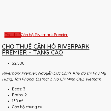
Cho thuê
Căn hộ Riverpark Premier
CHO THUÊ CĂN HỘ RIVERPARK
PREMIER – TẦNG CAO
$2,500
Riverpark Premier, Nguyễn Đức Cảnh, Khu đô thị Phú Mỹ
Hưng, Tân Phong, District 7, Ho Chi Minh City, Vietnam
Beds:
3
Baths:
2
130
m²
Căn hộ chung cư