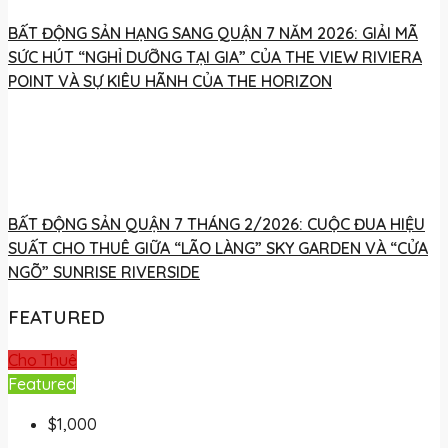
BẤT ĐỘNG SẢN HẠNG SANG QUẬN 7 NĂM 2026: GIẢI MÃ
SỨC HÚT “NGHỈ DƯỠNG TẠI GIA” CỦA THE VIEW RIVIERA
POINT VÀ SỰ KIÊU HÃNH CỦA THE HORIZON
BẤT ĐỘNG SẢN QUẬN 7 THÁNG 2/2026: CUỘC ĐUA HIỆU
SUẤT CHO THUÊ GIỮA “LÃO LÀNG” SKY GARDEN VÀ “CỬA
NGÕ” SUNRISE RIVERSIDE
FEATURED
Cho Thuê
Featured
$1,000