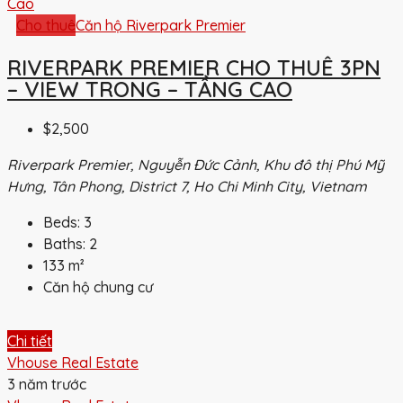
Cho thuê
Căn hộ Riverpark Premier
RIVERPARK PREMIER CHO THUÊ 3PN
– VIEW TRONG – TẦNG CAO
$2,500
Riverpark Premier, Nguyễn Đức Cảnh, Khu đô thị Phú Mỹ
Hưng, Tân Phong, District 7, Ho Chi Minh City, Vietnam
Beds:
3
Baths:
2
133
m²
Căn hộ chung cư
Chi tiết
Vhouse Real Estate
3 năm trước