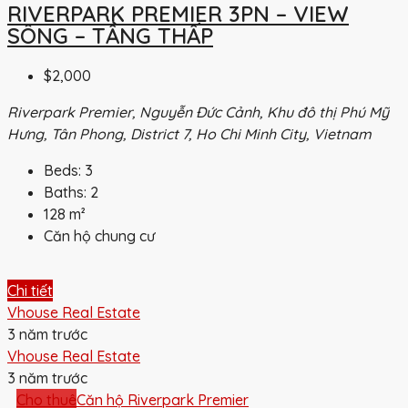
RIVERPARK PREMIER 3PN – VIEW
SÔNG – TẦNG THẤP
$2,000
Riverpark Premier, Nguyễn Đức Cảnh, Khu đô thị Phú Mỹ
Hưng, Tân Phong, District 7, Ho Chi Minh City, Vietnam
Beds:
3
Baths:
2
128
m²
Căn hộ chung cư
Chi tiết
Vhouse Real Estate
3 năm trước
Vhouse Real Estate
3 năm trước
Cho thuê
Căn hộ Riverpark Premier