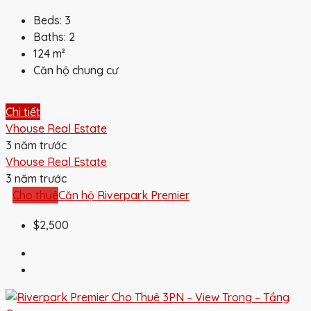
Beds:
3
Baths:
2
124
m²
Căn hộ chung cư
Chi tiết
Vhouse Real Estate
3 năm trước
Vhouse Real Estate
3 năm trước
Cho thuê
Căn hộ Riverpark Premier
$2,500