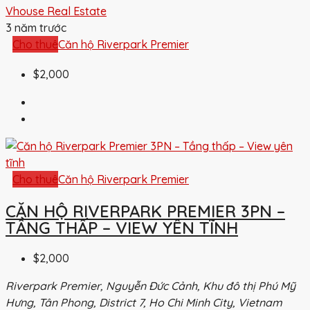
Vhouse Real Estate
3 năm trước
Cho thuê
Căn hộ Riverpark Premier
$2,000
Cho thuê
Căn hộ Riverpark Premier
CĂN HỘ RIVERPARK PREMIER 3PN –
TẦNG THẤP – VIEW YÊN TĨNH
$2,000
Riverpark Premier, Nguyễn Đức Cảnh, Khu đô thị Phú Mỹ
Hưng, Tân Phong, District 7, Ho Chi Minh City, Vietnam