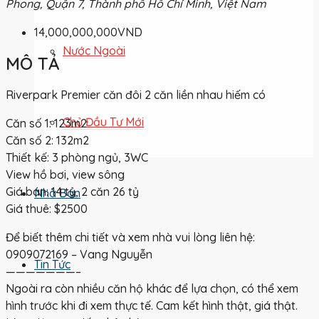
Phong, Quận 7, Thành phố Hồ Chí Minh, Việt Nam
14,000,000,000VND
Nước Ngoài
MÔ TẢ
Riverpark Premier căn đôi 2 căn liền nhau hiếm có
Chủ Đầu Tư Mới
Căn số 1: 123m2
Căn số 2: 132m2
Thiết kế: 3 phòng ngủ, 3WC
View hồ bơi, view sông
Giá bán: 14 tỷ, 2 căn 26 tỷ
Nhà Bán
Giá thuê: $2500
Để biết thêm chi tiết và xem nhà vui lòng liên hệ:
0909072169 – Vang Nguyễn
Tin Tức
———————–
Ngoài ra còn nhiều căn hộ khác để lựa chọn, có thể xem
hình trước khi đi xem thực tế. Cam kết hình thật, giá thật.