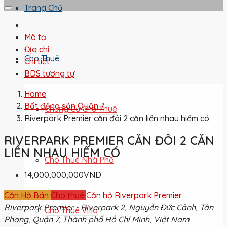
Trang Chủ
Mô tả
Địa chỉ
Cho Thuê
Chi tiết
BDS tương tự
Home
Bất động sản Quận 7
Chung Cư Cho Thuê
Riverpark Premier căn đôi 2 căn liền nhau hiếm có
RIVERPARK PREMIER CĂN ĐÔI 2 CĂN
LIỀN NHAU HIẾM CÓ
Cho Thuê Nhà Phố
14,000,000,000VND
Căn Hộ Bán
Cho thuê
Căn hộ Riverpark Premier
Riverpark Premier - Riverpark 2, Nguyễn Đức Cảnh, Tân
Cho Thuê Villa
Phong, Quận 7, Thành phố Hồ Chí Minh, Việt Nam