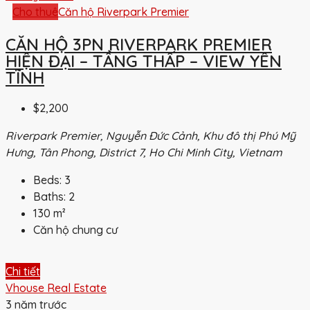
Cho thuê
Căn hộ Riverpark Premier
CĂN HỘ 3PN RIVERPARK PREMIER
HIỆN ĐẠI – TẦNG THẤP – VIEW YÊN
TĨNH
$2,200
Riverpark Premier, Nguyễn Đức Cảnh, Khu đô thị Phú Mỹ
Hưng, Tân Phong, District 7, Ho Chi Minh City, Vietnam
Beds:
3
Baths:
2
130
m²
Căn hộ chung cư
Chi tiết
Vhouse Real Estate
3 năm trước