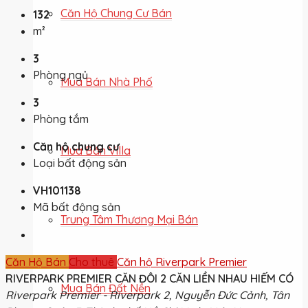
Căn Hộ Chung Cư Bán
132
m²
3
Phòng ngủ
Mua Bán Nhà Phố
3
Phòng tắm
Căn hộ chung cư
Mua Bán Villa
Loại bất động sản
VH101138
Mã bất động sản
Trung Tâm Thương Mại Bán
Căn Hộ Bán
Cho thuê
Căn hộ Riverpark Premier
RIVERPARK PREMIER CĂN ĐÔI 2 CĂN LIỀN NHAU HIẾM CÓ
Mua Bán Đất Nền
Riverpark Premier - Riverpark 2, Nguyễn Đức Cảnh, Tân