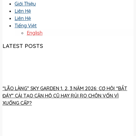
Giới Thiệu
Liên Hệ
Liên Hệ
Tiếng Việt
English
LATEST POSTS
“LÃO LÀNG” SKY GARDEN 1, 2, 3 NĂM 2026: CƠ HỘI “BẮT
ĐÁY” CẢI TẠO CĂN HỘ CŨ HAY RỦI RO CHÔN VỐN VÌ
XUỐNG CẤP?