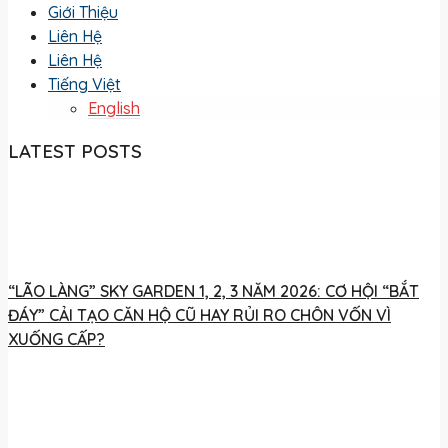
Giới Thiệu
Liên Hệ
Liên Hệ
Tiếng Việt
English
LATEST POSTS
“LÃO LÀNG” SKY GARDEN 1, 2, 3 NĂM 2026: CƠ HỘI “BẮT
ĐÁY” CẢI TẠO CĂN HỘ CŨ HAY RỦI RO CHÔN VỐN VÌ
XUỐNG CẤP?