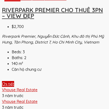
RIVERPARK PREMIER CHO THUÊ 3PN
– VIEW ĐẸP
$2,700
Riverpark Premier, Nguyễn Đức Cảnh, Khu đô thị Phú Mỹ
Hưng, Tân Phong, District 7, Ho Chi Minh City, Vietnam
Beds:
3
Baths:
2
140
m²
Căn hộ chung cư
Chi tiết
Vhouse Real Estate
3 năm trước
Vhouse Real Estate
3 năm trước