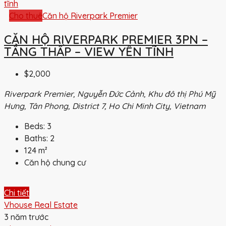
Cho thuê
Căn hộ Riverpark Premier
CĂN HỘ RIVERPARK PREMIER 3PN –
TẦNG THẤP – VIEW YÊN TĨNH
$2,000
Riverpark Premier, Nguyễn Đức Cảnh, Khu đô thị Phú Mỹ
Hưng, Tân Phong, District 7, Ho Chi Minh City, Vietnam
Beds:
3
Baths:
2
124
m²
Căn hộ chung cư
Chi tiết
Vhouse Real Estate
3 năm trước