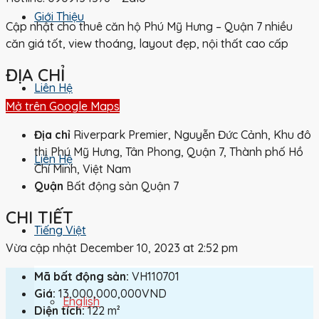
Giới Thiệu
Cập nhật cho thuê căn hộ Phú Mỹ Hưng – Quận 7 nhiều
căn giá tốt, view thoáng, layout đẹp, nội thất cao cấp
ĐỊA CHỈ
Liên Hệ
Mở trên Google Maps
Địa chỉ
Riverpark Premier, Nguyễn Đức Cảnh, Khu đô
thị Phú Mỹ Hưng, Tân Phong, Quận 7, Thành phố Hồ
Liên Hệ
Chí Minh, Việt Nam
Quận
Bất động sản Quận 7
CHI TIẾT
Tiếng Việt
Vừa cập nhật December 10, 2023 at 2:52 pm
Mã bất động sản:
VH110701
Giá:
13,000,000,000VND
English
Diện tích:
122 m²