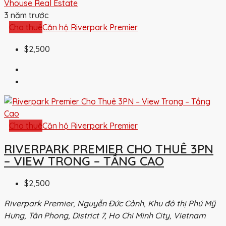
Vhouse Real Estate
3 năm trước
Cho thuê
Căn hộ Riverpark Premier
$2,500
Cho thuê
Căn hộ Riverpark Premier
RIVERPARK PREMIER CHO THUÊ 3PN
– VIEW TRONG – TẦNG CAO
$2,500
Riverpark Premier, Nguyễn Đức Cảnh, Khu đô thị Phú Mỹ
Hưng, Tân Phong, District 7, Ho Chi Minh City, Vietnam