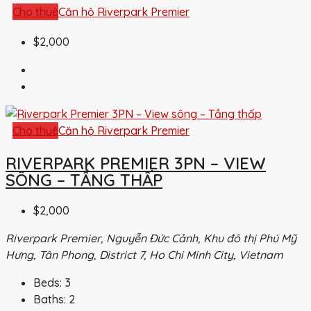
Cho thuê
Căn hộ Riverpark Premier
$2,000
Cho thuê
Căn hộ Riverpark Premier
RIVERPARK PREMIER 3PN – VIEW
SÔNG – TẦNG THẤP
$2,000
Riverpark Premier, Nguyễn Đức Cảnh, Khu đô thị Phú Mỹ
Hưng, Tân Phong, District 7, Ho Chi Minh City, Vietnam
Beds:
3
Baths:
2