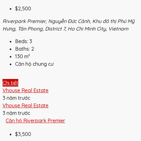
$2,500
Riverpark Premier, Nguyễn Đức Cảnh, Khu đô thị Phú Mỹ
Hưng, Tân Phong, District 7, Ho Chi Minh City, Vietnam
Beds:
3
Baths:
2
130
m²
Căn hộ chung cư
Chi tiết
Vhouse Real Estate
3 năm trước
Vhouse Real Estate
3 năm trước
Căn hộ Riverpark Premier
$3,500