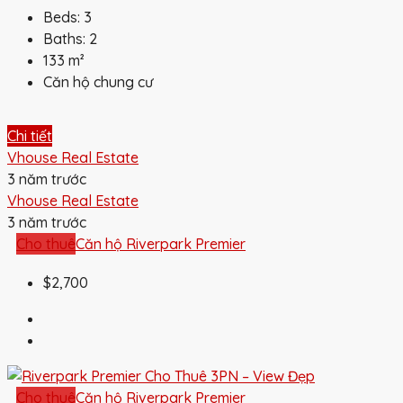
Beds:
3
Baths:
2
133
m²
Căn hộ chung cư
Chi tiết
Vhouse Real Estate
3 năm trước
Vhouse Real Estate
3 năm trước
Cho thuê
Căn hộ Riverpark Premier
$2,700
Cho thuê
Căn hộ Riverpark Premier