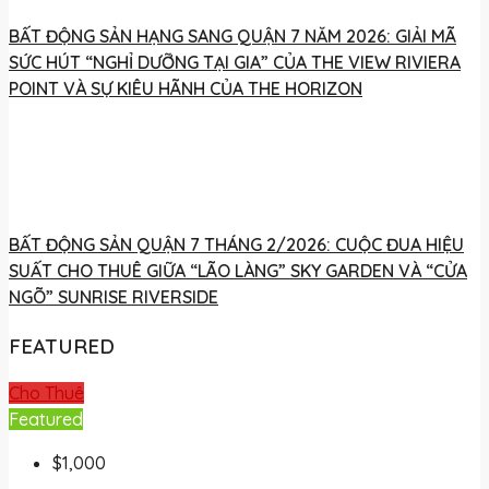
BẤT ĐỘNG SẢN HẠNG SANG QUẬN 7 NĂM 2026: GIẢI MÃ
SỨC HÚT “NGHỈ DƯỠNG TẠI GIA” CỦA THE VIEW RIVIERA
POINT VÀ SỰ KIÊU HÃNH CỦA THE HORIZON
BẤT ĐỘNG SẢN QUẬN 7 THÁNG 2/2026: CUỘC ĐUA HIỆU
SUẤT CHO THUÊ GIỮA “LÃO LÀNG” SKY GARDEN VÀ “CỬA
NGÕ” SUNRISE RIVERSIDE
FEATURED
Cho Thuê
Featured
$1,000