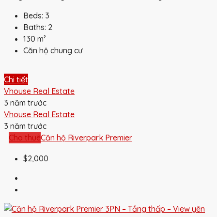
Beds:
3
Baths:
2
130
m²
Căn hộ chung cư
Chi tiết
Vhouse Real Estate
3 năm trước
Vhouse Real Estate
3 năm trước
Cho thuê
Căn hộ Riverpark Premier
$2,000