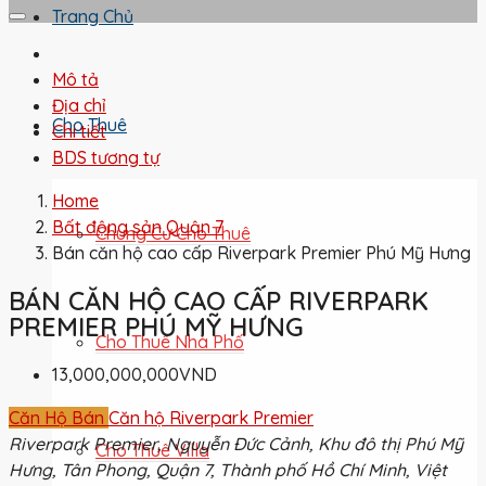
Trang Chủ
Mô tả
Địa chỉ
Cho Thuê
Chi tiết
BDS tương tự
Home
Bất động sản Quận 7
Chung Cư Cho Thuê
Bán căn hộ cao cấp Riverpark Premier Phú Mỹ Hưng
BÁN CĂN HỘ CAO CẤP RIVERPARK
PREMIER PHÚ MỸ HƯNG
Cho Thuê Nhà Phố
13,000,000,000VND
Căn Hộ Bán
Căn hộ Riverpark Premier
Riverpark Premier, Nguyễn Đức Cảnh, Khu đô thị Phú Mỹ
Cho Thuê Villa
Hưng, Tân Phong, Quận 7, Thành phố Hồ Chí Minh, Việt