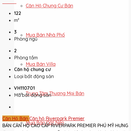
Căn Hộ Chung Cư Bán
122
m²
3
Mua Bán Nhà Phố
Phòng ngủ
2
Phòng tắm
Mua Bán Villa
Căn hộ chung cư
Loại bất động sản
VH110701
Trung Tâm Thương Mại Bán
Mã bất động sản
Căn Hộ Bán
Căn hộ Riverpark Premier
Mua Bán Đất Nền
BÁN CĂN HỘ CAO CẤP RIVERPARK PREMIER PHÚ MỸ HƯNG