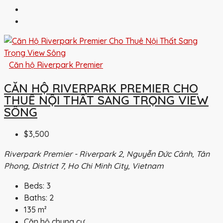
Căn hộ Riverpark Premier
CĂN HỘ RIVERPARK PREMIER CHO
THUÊ NỘI THẤT SANG TRỌNG VIEW
SÔNG
$3,500
Riverpark Premier - Riverpark 2, Nguyễn Đức Cảnh, Tân
Phong, District 7, Ho Chi Minh City, Vietnam
Beds:
3
Baths:
2
135
m²
Căn hộ chung cư