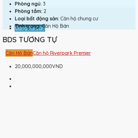
Phòng ngủ:
3
Phòng tắm:
2
Loại bất động sản:
Căn hộ chung cư
Tình trạng:
Căn Hộ Bán
Đăng Tài Sản
BDS TƯƠNG TỰ
Căn Hộ Bán
Căn hộ Riverpark Premier
20,000,000,000VND