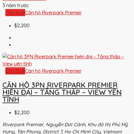
3 năm trước
Cho thuê
Căn hộ Riverpark Premier
$2,200
Cho thuê
Căn hộ Riverpark Premier
CĂN HỘ 3PN RIVERPARK PREMIER
HIỆN ĐẠI – TẦNG THẤP – VIEW YÊN
TĨNH
$2,200
Riverpark Premier, Nguyễn Đức Cảnh, Khu đô thị Phú Mỹ
Hưng, Tân Phong, District 7, Ho Chi Minh City, Vietnam