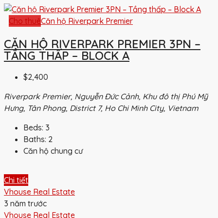
Cho thuê
Căn hộ Riverpark Premier
CĂN HỘ RIVERPARK PREMIER 3PN –
TẦNG THẤP – BLOCK A
$2,400
Riverpark Premier, Nguyễn Đức Cảnh, Khu đô thị Phú Mỹ
Hưng, Tân Phong, District 7, Ho Chi Minh City, Vietnam
Beds:
3
Baths:
2
Căn hộ chung cư
Chi tiết
Vhouse Real Estate
3 năm trước
Vhouse Real Estate