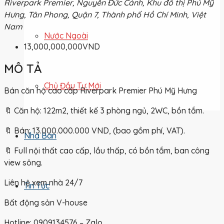
Riverpark Premier, Nguyễn Đức Cảnh, Khu đô thị Phú Mỹ
Hưng, Tân Phong, Quận 7, Thành phố Hồ Chí Minh, Việt
Nam
Nước Ngoài
13,000,000,000VND
MÔ TẢ
Chủ Đầu Tư Mới
Bán căn hộ cao cấp Riverpark Premier Phú Mỹ Hưng
🔖 Căn hộ: 122m2, thiết kế 3 phòng ngủ, 2WC, bồn tắm.
🔖 Bán: 13.000.000.000 VND, (bao gồm phí, VAT).
Nhà Bán
🔖 Full nội thất cao cấp, lầu thấp, có bồn tắm, ban công
view sông.
Liên hệ xem nhà 24/7
Tin Tức
Bất động sản V-house
Hotline: 0909134576 – Zalo