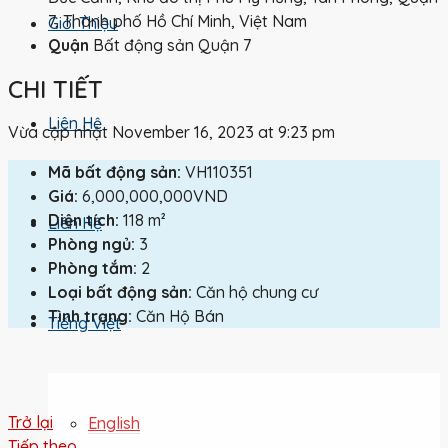
7, Thành phố Hồ Chí Minh, Việt Nam
Giới Thiệu
Quận
Bất động sản Quận 7
CHI TIẾT
Liên Hệ
Vừa cập nhật November 16, 2023 at 9:23 pm
Mã bất động sản:
VH110351
Giá:
6,000,000,000VND
Diện tích:
118 m²
Liên Hệ
Phòng ngủ:
3
Phòng tắm:
2
Loại bất động sản:
Căn hộ chung cư
Tình trạng:
Căn Hộ Bán
Tiếng Việt
Trở lại
English
Tiếp theo