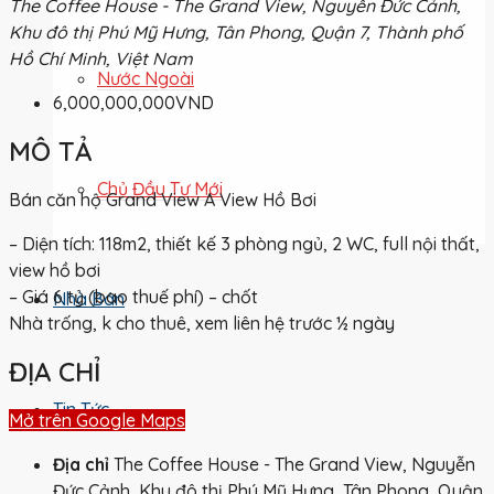
The Coffee House - The Grand View, Nguyễn Đức Cảnh,
Khu đô thị Phú Mỹ Hưng, Tân Phong, Quận 7, Thành phố
Hồ Chí Minh, Việt Nam
Nước Ngoài
6,000,000,000VND
MÔ TẢ
Chủ Đầu Tư Mới
Bán căn hộ Grand View A View Hồ Bơi
– Diện tích: 118m2, thiết kế 3 phòng ngủ, 2 WC, full nội thất,
view hồ bơi
– Giá 6 tỷ (bao thuế phí) – chốt
Nhà Bán
Nhà trống, k cho thuê, xem liên hệ trước ½ ngày
ĐỊA CHỈ
Tin Tức
Mở trên Google Maps
Địa chỉ
The Coffee House - The Grand View, Nguyễn
Đức Cảnh, Khu đô thị Phú Mỹ Hưng, Tân Phong, Quận