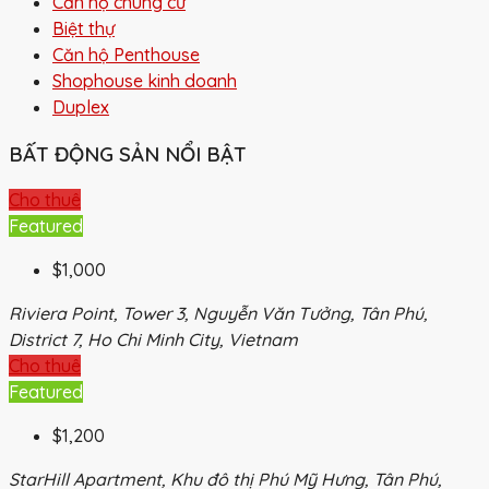
Căn hộ chung cư
Biệt thự
Căn hộ Penthouse
Shophouse kinh doanh
Duplex
BẤT ĐỘNG SẢN NỔI BẬT
Cho thuê
Featured
$1,000
Riviera Point, Tower 3, Nguyễn Văn Tưởng, Tân Phú,
District 7, Ho Chi Minh City, Vietnam
Cho thuê
Featured
$1,200
StarHill Apartment, Khu đô thị Phú Mỹ Hưng, Tân Phú,