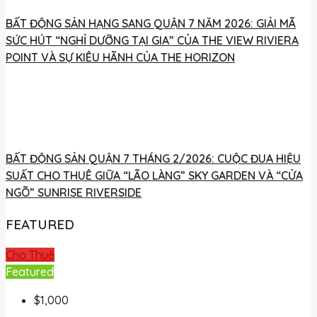
BẤT ĐỘNG SẢN HẠNG SANG QUẬN 7 NĂM 2026: GIẢI MÃ
SỨC HÚT “NGHỈ DƯỠNG TẠI GIA” CỦA THE VIEW RIVIERA
POINT VÀ SỰ KIÊU HÃNH CỦA THE HORIZON
BẤT ĐỘNG SẢN QUẬN 7 THÁNG 2/2026: CUỘC ĐUA HIỆU
SUẤT CHO THUÊ GIỮA “LÃO LÀNG” SKY GARDEN VÀ “CỬA
NGÕ” SUNRISE RIVERSIDE
FEATURED
Cho Thuê
Featured
$1,000