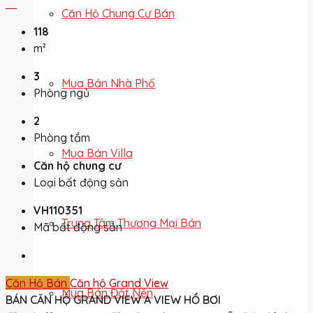
Căn Hộ Chung Cư Bán
118
m²
3
Mua Bán Nhà Phố
Phòng ngủ
2
Phòng tắm
Mua Bán Villa
Căn hộ chung cư
Loại bất động sản
VH110351
Trung Tâm Thương Mại Bán
Mã bất động sản
Căn Hộ Bán
Căn hộ Grand View
Mua Bán Đất Nền
BÁN CĂN HỘ GRAND VIEW A VIEW HỒ BƠI