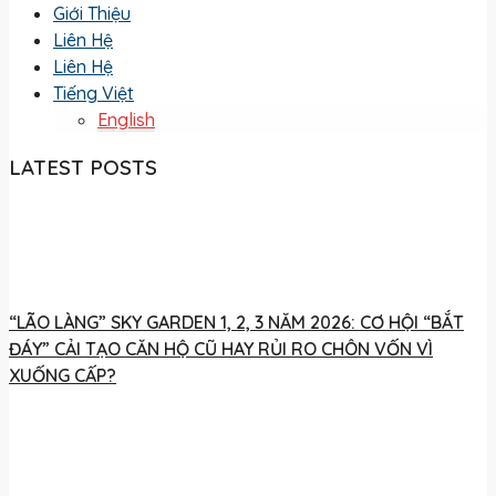
Giới Thiệu
Liên Hệ
Liên Hệ
Tiếng Việt
English
LATEST POSTS
“LÃO LÀNG” SKY GARDEN 1, 2, 3 NĂM 2026: CƠ HỘI “BẮT
ĐÁY” CẢI TẠO CĂN HỘ CŨ HAY RỦI RO CHÔN VỐN VÌ
XUỐNG CẤP?