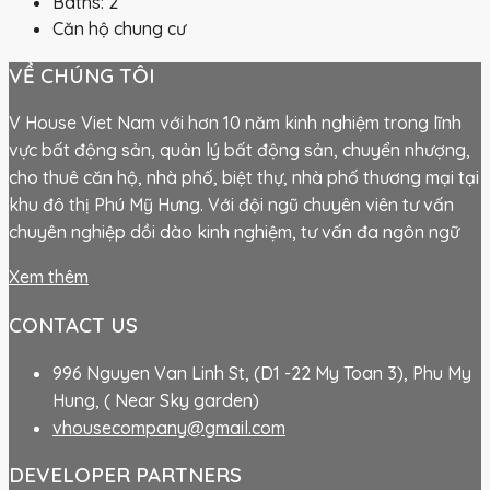
Baths:
2
Căn hộ chung cư
VỀ CHÚNG TÔI
V House Viet Nam với hơn 10 năm kinh nghiệm trong lĩnh
vực bất động sản, quản lý bất động sản, chuyển nhượng,
cho thuê căn hộ, nhà phố, biệt thự, nhà phố thương mại tại
khu đô thị Phú Mỹ Hưng. Với đội ngũ chuyên viên tư vấn
chuyên nghiệp dồi dào kinh nghiệm, tư vấn đa ngôn ngữ
Xem thêm
CONTACT US
996 Nguyen Van Linh St, (D1 -22 My Toan 3), Phu My
Hung, ( Near Sky garden)
vhousecompany@gmail.com
DEVELOPER PARTNERS