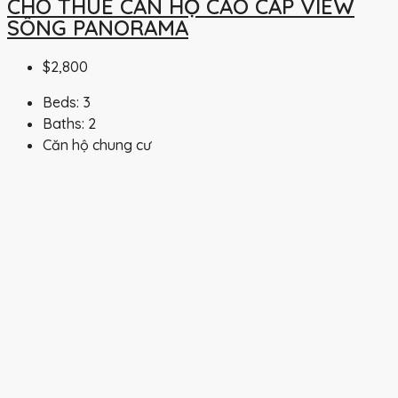
CHO THUÊ CĂN HỘ CAO CẤP VIEW
SÔNG PANORAMA
$2,800
Beds:
3
Baths:
2
Căn hộ chung cư