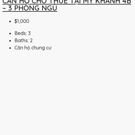
CĂN HỘ CHO THUÊ TẠI MY KHANH 4B
– 3 PHÒNG NGỦ
$1,000
Beds:
3
Baths:
2
Căn hộ chung cư