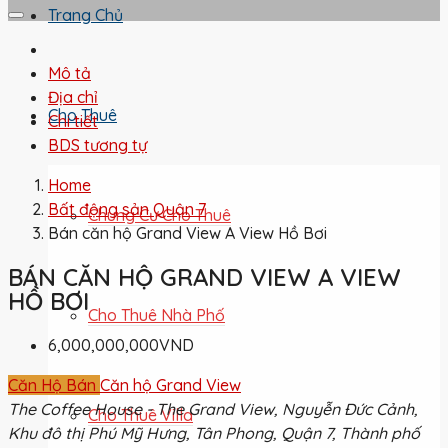
Trang Chủ
Mô tả
Địa chỉ
Cho Thuê
Chi tiết
BDS tương tự
Home
Bất động sản Quận 7
Chung Cư Cho Thuê
Bán căn hộ Grand View A View Hồ Bơi
BÁN CĂN HỘ GRAND VIEW A VIEW
HỒ BƠI
Cho Thuê Nhà Phố
6,000,000,000VND
Căn Hộ Bán
Căn hộ Grand View
The Coffee House - The Grand View, Nguyễn Đức Cảnh,
Cho Thuê Villa
Khu đô thị Phú Mỹ Hưng, Tân Phong, Quận 7, Thành phố