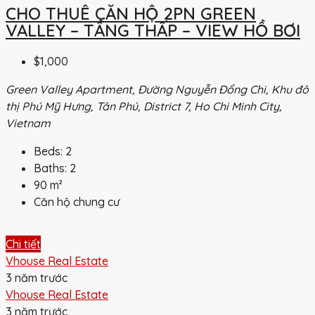
CHO THUÊ CĂN HỘ 2PN GREEN
VALLEY – TẦNG THẤP – VIEW HỒ BƠI
$1,000
Green Valley Apartment, Đường Nguyễn Đổng Chi, Khu đô
thị Phú Mỹ Hưng, Tân Phú, District 7, Ho Chi Minh City,
Vietnam
Beds:
2
Baths:
2
90
m²
Căn hộ chung cư
Chi tiết
Vhouse Real Estate
3 năm trước
Vhouse Real Estate
3 năm trước