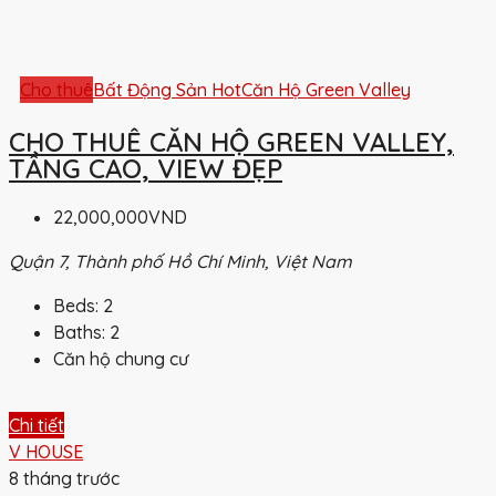
Cho thuê
Bất Động Sản Hot
Căn Hộ Green Valley
CHO THUÊ CĂN HỘ GREEN VALLEY,
TẦNG CAO, VIEW ĐẸP
22,000,000VND
Quận 7, Thành phố Hồ Chí Minh, Việt Nam
Beds:
2
Baths:
2
Căn hộ chung cư
Chi tiết
V HOUSE
8 tháng trước