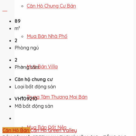
Căn Hộ Chung Cư Bán
89
m²
Mua Bán Nhà Phố
2
Phòng ngủ
2
Mua Bán Villa
Phòng tắm
Căn hộ chung cư
Loại bất động sản
Trung Tâm Thương Mại Bán
VH109210
Mã bất động sản
Mua Bán Đất Nền
Căn Hộ Bán
Căn Hộ Green Valley