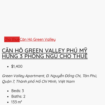
Cho thuê
Căn Hộ Green Valley
CĂN HỘ GREEN VALLEY PHÚ MỸ
HƯNG 3 PHÒNG NGỦ CHO THUÊ
$1,400
Green Valley Apartment, Đ. Nguyễn Đổng Chi, Tân Phú,
Quận 7, Thành phố Hồ Chí Minh, Việt Nam
Beds:
3
Baths:
2
133
m²