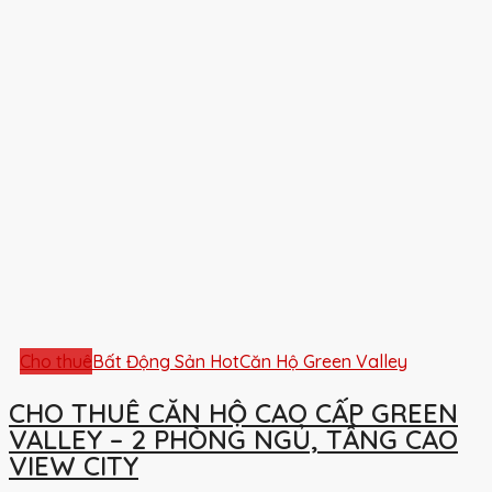
Cho thuê
Bất Động Sản Hot
Căn Hộ Green Valley
CHO THUÊ CĂN HỘ CAO CẤP GREEN
VALLEY – 2 PHÒNG NGỦ, TẦNG CAO
VIEW CITY