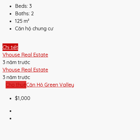
Beds:
3
Baths:
2
125
m²
Căn hộ chung cư
Chi tiết
Vhouse Real Estate
3 năm trước
Vhouse Real Estate
3 năm trước
Cho thuê
Căn Hộ Green Valley
$1,000