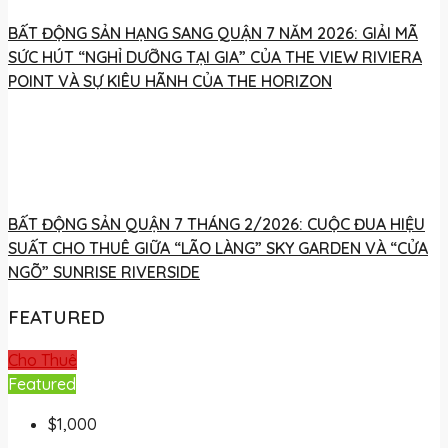
BẤT ĐỘNG SẢN HẠNG SANG QUẬN 7 NĂM 2026: GIẢI MÃ
SỨC HÚT “NGHỈ DƯỠNG TẠI GIA” CỦA THE VIEW RIVIERA
POINT VÀ SỰ KIÊU HÃNH CỦA THE HORIZON
BẤT ĐỘNG SẢN QUẬN 7 THÁNG 2/2026: CUỘC ĐUA HIỆU
SUẤT CHO THUÊ GIỮA “LÃO LÀNG” SKY GARDEN VÀ “CỬA
NGÕ” SUNRISE RIVERSIDE
FEATURED
Cho Thuê
Featured
$1,000