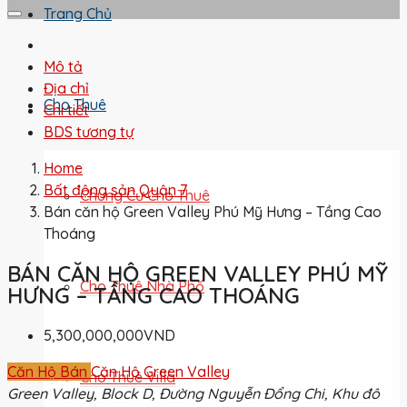
Trang Chủ
Mô tả
Địa chỉ
Cho Thuê
Chi tiết
BDS tương tự
Home
Bất động sản Quận 7
Chung Cư Cho Thuê
Bán căn hộ Green Valley Phú Mỹ Hưng – Tầng Cao
Thoáng
BÁN CĂN HỘ GREEN VALLEY PHÚ MỸ
Cho Thuê Nhà Phố
HƯNG – TẦNG CAO THOÁNG
5,300,000,000VND
Căn Hộ Bán
Căn Hộ Green Valley
Cho Thuê Villa
Green Valley, Block D, Đường Nguyễn Đổng Chi, Khu đô