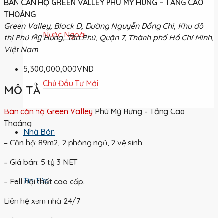
BÁN CĂN HỘ GREEN VALLEY PHÚ MỸ HƯNG – TẦNG CAO
THOÁNG
Green Valley, Block D, Đường Nguyễn Đổng Chi, Khu đô
Nước Ngoài
thị Phú Mỹ Hưng, Tân Phú, Quận 7, Thành phố Hồ Chí Minh,
Việt Nam
5,300,000,000VND
Chủ Đầu Tư Mới
MÔ TẢ
Bán căn hộ Green Valley
Phú Mỹ Hưng – Tầng Cao
Thoáng
Nhà Bán
– Căn hộ: 89m2, 2 phòng ngủ, 2 vệ sinh.
– Giá bán: 5 tỷ 3 NET
Tin Tức
– Full nội thất cao cấp.
Liên hệ xem nhà 24/7