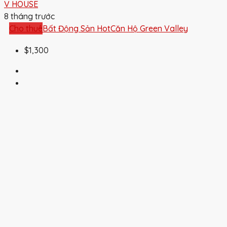
V HOUSE
8 tháng trước
Cho thuê
Bất Động Sản Hot
Căn Hộ Green Valley
$1,300