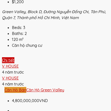
$1,200
Green Valley, Block D, Đường Nguyễn Đổng Chi, Tân Phú,
Quận 7, Thành phố Hồ Chí Minh, Việt Nam
Beds:
3
Baths:
2
120
m²
Căn hộ chung cư
Chi tiết
V HOUSE
4 năm trước
V HOUSE
4 năm trước
Căn Hộ Bán
Căn Hộ Green Valley
4,800,000,000VND