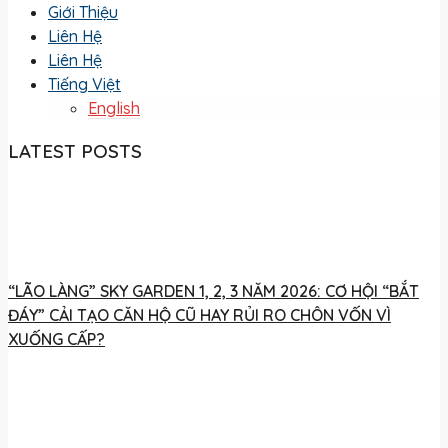
Giới Thiệu
Liên Hệ
Liên Hệ
Tiếng Việt
English
LATEST POSTS
“LÃO LÀNG” SKY GARDEN 1, 2, 3 NĂM 2026: CƠ HỘI “BẮT
ĐÁY” CẢI TẠO CĂN HỘ CŨ HAY RỦI RO CHÔN VỐN VÌ
XUỐNG CẤP?