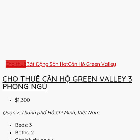
Cho thuê
Bất Động Sản Hot
Căn Hộ Green Valley
CHO THUÊ CĂN HỘ GREEN VALLEY 3
PHÒNG NGỦ
$1,300
Quận 7, Thành phố Hồ Chí Minh, Việt Nam
Beds:
3
Baths:
2
Căn hộ chung cư