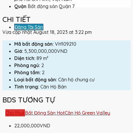
Quận
Bất động sản Quận 7
CHI TIẾT
Đăng Tài Sản
Vừa cập nhật August 18, 2023 at 3:22 pm
Mã bất động sản:
VH109210
Giá:
5,300,000,000VND
Diện tích:
89 m²
Phòng ngủ:
2
Phòng tắm:
2
Loại bất động sản:
Căn hộ chung cư
Tình trạng:
Căn Hộ Bán
BDS TƯƠNG TỰ
Cho thuê
Bất Động Sản Hot
Căn Hộ Green Valley
22,000,000VND