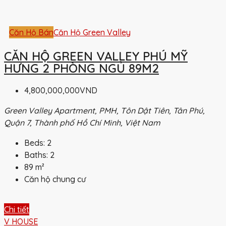
Căn Hộ Bán
Căn Hộ Green Valley
CĂN HỘ GREEN VALLEY PHÚ MỸ
HƯNG 2 PHÒNG NGỦ 89M2
4,800,000,000VND
Green Valley Apartment, PMH, Tôn Dật Tiên, Tân Phú,
Quận 7, Thành phố Hồ Chí Minh, Việt Nam
Beds:
2
Baths:
2
89
m²
Căn hộ chung cư
Chi tiết
V HOUSE