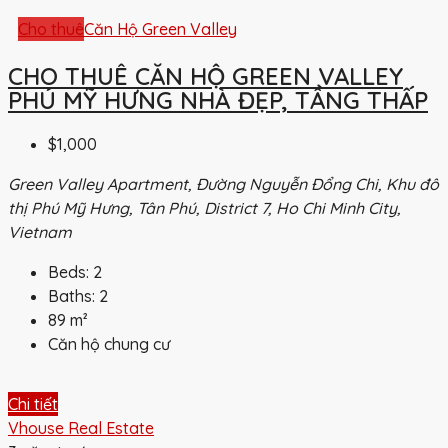
Cho thuê
Căn Hộ Green Valley
CHO THUÊ CĂN HỘ GREEN VALLEY
PHÚ MỸ HƯNG NHÀ ĐẸP, TẦNG THẤP
$1,000
Green Valley Apartment, Đường Nguyễn Đổng Chi, Khu đô
thị Phú Mỹ Hưng, Tân Phú, District 7, Ho Chi Minh City,
Vietnam
Beds:
2
Baths:
2
89
m²
Căn hộ chung cư
Chi tiết
Vhouse Real Estate