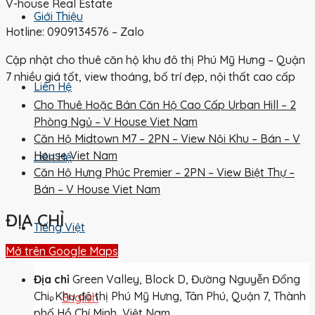
V-house Real Estate
Giới Thiệu
Hotline: 0909134576 – Zalo
Cập nhật cho thuê căn hộ khu đô thị Phú Mỹ Hưng – Quận
7 nhiều giá tốt, view thoáng, bố trí đẹp, nội thất cao cấp
Liên Hệ
Cho Thuê Hoặc Bán Căn Hộ Cao Cấp Urban Hill – 2
Phòng Ngủ – V House Viet Nam
Căn Hộ Midtown M7 – 2PN – View Nội Khu – Bán – V
House Viet Nam
Liên Hệ
Căn Hộ Hưng Phúc Premier – 2PN – View Biệt Thự –
Bán – V House Viet Nam
ĐỊA CHỈ
Tiếng Việt
Mở trên Google Maps
Địa chỉ
Green Valley, Block D, Đường Nguyễn Đổng
Chi, Khu đô thị Phú Mỹ Hưng, Tân Phú, Quận 7, Thành
English
phố Hồ Chí Minh, Việt Nam