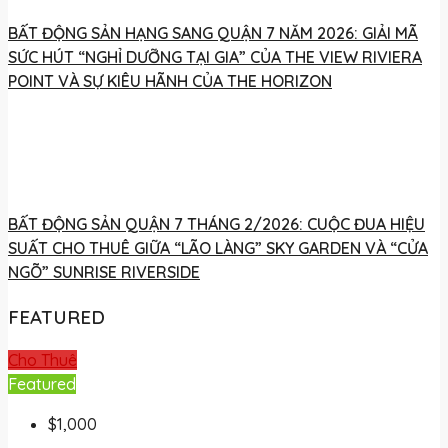
BẤT ĐỘNG SẢN HẠNG SANG QUẬN 7 NĂM 2026: GIẢI MÃ
SỨC HÚT “NGHỈ DƯỠNG TẠI GIA” CỦA THE VIEW RIVIERA
POINT VÀ SỰ KIÊU HÃNH CỦA THE HORIZON
BẤT ĐỘNG SẢN QUẬN 7 THÁNG 2/2026: CUỘC ĐUA HIỆU
SUẤT CHO THUÊ GIỮA “LÃO LÀNG” SKY GARDEN VÀ “CỬA
NGÕ” SUNRISE RIVERSIDE
FEATURED
Cho Thuê
Featured
$1,000