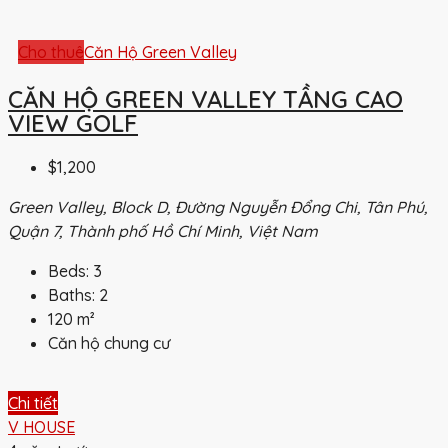
Cho thuê
Căn Hộ Green Valley
CĂN HỘ GREEN VALLEY TẦNG CAO
VIEW GOLF
$1,200
Green Valley, Block D, Đường Nguyễn Đổng Chi, Tân Phú,
Quận 7, Thành phố Hồ Chí Minh, Việt Nam
Beds:
3
Baths:
2
120
m²
Căn hộ chung cư
Chi tiết
V HOUSE