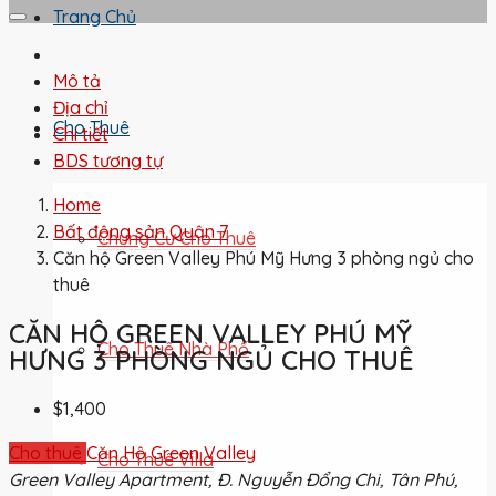
Trang Chủ
Mô tả
Địa chỉ
Cho Thuê
Chi tiết
BDS tương tự
Home
Bất động sản Quận 7
Chung Cư Cho Thuê
Căn hộ Green Valley Phú Mỹ Hưng 3 phòng ngủ cho
thuê
CĂN HỘ GREEN VALLEY PHÚ MỸ
Cho Thuê Nhà Phố
HƯNG 3 PHÒNG NGỦ CHO THUÊ
$1,400
Cho thuê
Căn Hộ Green Valley
Cho Thuê Villa
Green Valley Apartment, Đ. Nguyễn Đổng Chi, Tân Phú,