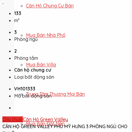
Căn Hộ Chung Cư Bán
133
m²
3
Mua Bán Nhà Phố
Phòng ngủ
2
Phòng tắm
Mua Bán Villa
Căn hộ chung cư
Loại bất động sản
VH101333
Trung Tâm Thương Mại Bán
Mã bất động sản
Cho thuê
Căn Hộ Green Valley
Mua Bán Đất Nền
CĂN HỘ GREEN VALLEY PHÚ MỸ HƯNG 3 PHÒNG NGỦ CHO