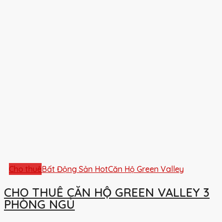
Cho thuê
Bất Động Sản Hot
Căn Hộ Green Valley
CHO THUÊ CĂN HỘ GREEN VALLEY 3
PHÒNG NGỦ