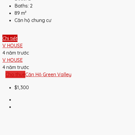
Baths:
2
89
m²
Căn hộ chung cư
Chi tiết
V HOUSE
4 năm trước
V HOUSE
4 năm trước
Cho thuê
Căn Hộ Green Valley
$1,300