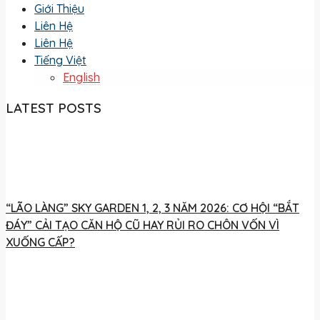
Giới Thiệu
Liên Hệ
Liên Hệ
Tiếng Việt
English
LATEST POSTS
“LÃO LÀNG” SKY GARDEN 1, 2, 3 NĂM 2026: CƠ HỘI “BẮT
ĐÁY” CẢI TẠO CĂN HỘ CŨ HAY RỦI RO CHÔN VỐN VÌ
XUỐNG CẤP?