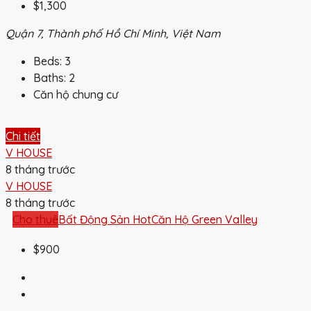
$1,300
Quận 7, Thành phố Hồ Chí Minh, Việt Nam
Beds:
3
Baths:
2
Căn hộ chung cư
Chi tiết
V HOUSE
8 tháng trước
V HOUSE
8 tháng trước
Cho thuê
Bất Động Sản Hot
Căn Hộ Green Valley
$900