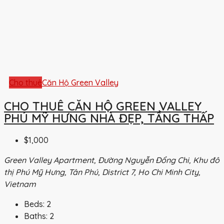
Cho thuê
Căn Hộ Green Valley
CHO THUÊ CĂN HỘ GREEN VALLEY
PHÚ MỸ HƯNG NHÀ ĐẸP, TẦNG THẤP
$1,000
Green Valley Apartment, Đường Nguyễn Đổng Chi, Khu đô
thị Phú Mỹ Hưng, Tân Phú, District 7, Ho Chi Minh City,
Vietnam
Beds:
2
Baths:
2