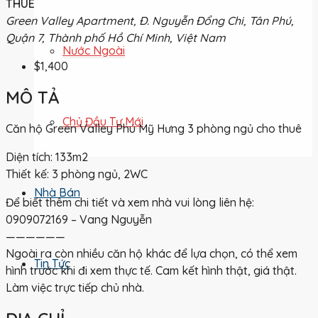
THUÊ
Green Valley Apartment, Đ. Nguyễn Đổng Chi, Tân Phú,
Quận 7, Thành phố Hồ Chí Minh, Việt Nam
Nước Ngoài
$1,400
MÔ TẢ
Chủ Đầu Tư Mới
Căn hộ Green Valley Phú Mỹ Hưng 3 phòng ngủ cho thuê
Diện tích: 133m2
Thiết kế: 3 phòng ngủ, 2WC
Nhà Bán
Để biết thêm chi tiết và xem nhà vui lòng liên hệ:
0909072169 – Vang Nguyễn
——————
Ngoài ra còn nhiều căn hộ khác để lựa chọn, có thể xem
Tin Tức
hình trước khi đi xem thực tế. Cam kết hình thật, giá thật.
Làm việc trực tiếp chủ nhà.