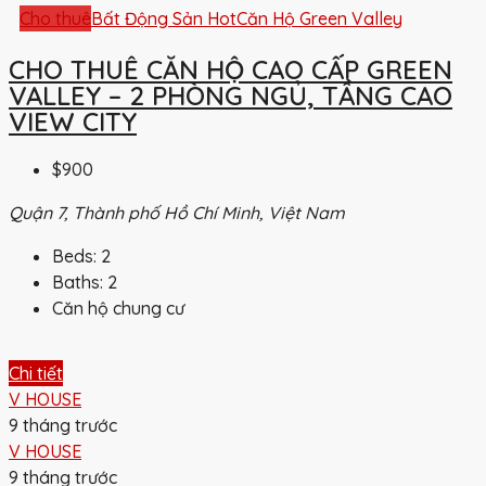
Cho thuê
Bất Động Sản Hot
Căn Hộ Green Valley
CHO THUÊ CĂN HỘ CAO CẤP GREEN
VALLEY – 2 PHÒNG NGỦ, TẦNG CAO
VIEW CITY
$900
Quận 7, Thành phố Hồ Chí Minh, Việt Nam
Beds:
2
Baths:
2
Căn hộ chung cư
Chi tiết
V HOUSE
9 tháng trước
V HOUSE
9 tháng trước