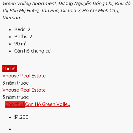
Green Valley Apartment, Đường Nguyễn Đổng Chi, Khu đô
thị Phú Mỹ Hưng, Tân Phú, District 7, Ho Chi Minh City,
Vietnam
Beds:
2
Baths:
2
90
m²
Căn hộ chung cư
Chi tiết
Vhouse Real Estate
3 năm trước
Vhouse Real Estate
3 năm trước
Cho thuê
Căn Hộ Green Valley
$1,200