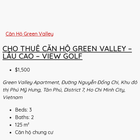
Căn Hộ Green Valley
CHO THUÊ CĂN HỘ GREEN VALLEY –
LẦU CAO – VIEW GOLF
$1,500
Green Valley Apartment, Đường Nguyễn Đổng Chi, Khu đô
thị Phú Mỹ Hưng, Tân Phú, District 7, Ho Chi Minh City,
Vietnam
Beds:
3
Baths:
2
125
m²
Căn hộ chung cư