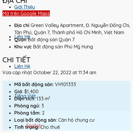
ĐỊA CHỈ
Giới Thiệu
Mở trên Google Maps
Địa chỉ
Green Valley Apartment, Đ. Nguyễn Đổng Chi,
Tân Phú, Quận 7, Thành phố Hồ Chí Minh, Việt Nam
Liên Hệ
Quận
Bất động sản Quận 7
Khu vực
Bất động sản Phú Mỹ Hưng
CHI TIẾT
Liên Hệ
Vừa cập nhật October 22, 2022 at 11:34 am
Mã bất động sản:
VH101333
Giá:
$1,400
Tiếng Việt
Diện tích:
133 m²
Phòng ngủ:
3
Phòng tắm:
2
Loại bất động sản:
Căn hộ chung cư
English
Tình trạng:
Cho thuê