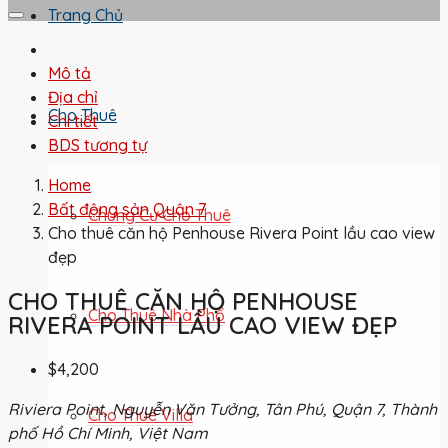
Trang Chủ
Mô tả
Địa chỉ
Cho Thuê
Chi tiết
BDS tương tự
Home
Bất động sản Quận 7
Chung Cư Cho Thuê
Cho thuê căn hộ Penhouse Rivera Point lầu cao view
đẹp
CHO THUÊ CĂN HỘ PENHOUSE
Cho Thuê Nhà Phố
RIVERA POINT LẦU CAO VIEW ĐẸP
$4,200
Riviera Point, Nguyễn Văn Tưởng, Tân Phú, Quận 7, Thành
Cho Thuê Villa
phố Hồ Chí Minh, Việt Nam