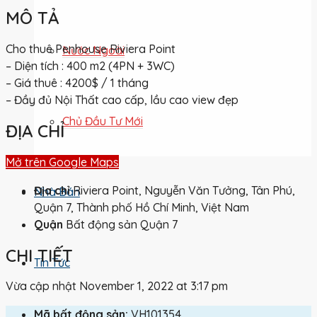
MÔ TẢ
Cho thuê Penhouse Riviera Point
Nước Ngoài
– Diện tích : 400 m2 (4PN + 3WC)
– Giá thuê : 4200$ / 1 tháng
– Đầy đủ Nội Thất cao cấp, lầu cao view đẹp
Chủ Đầu Tư Mới
ĐỊA CHỈ
Mở trên Google Maps
Địa chỉ
Riviera Point, Nguyễn Văn Tưởng, Tân Phú,
Nhà Bán
Quận 7, Thành phố Hồ Chí Minh, Việt Nam
Quận
Bất động sản Quận 7
CHI TIẾT
Tin Tức
Vừa cập nhật November 1, 2022 at 3:17 pm
Mã bất động sản:
VH101354