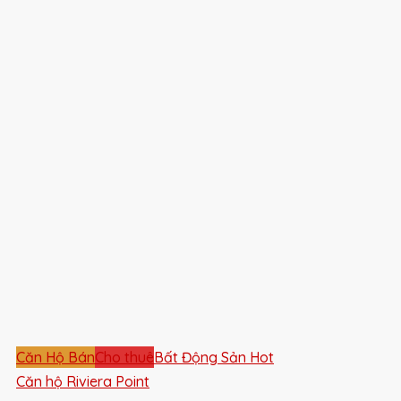
Căn Hộ Bán
Cho thuê
Bất Động Sản Hot
Căn hộ Riviera Point