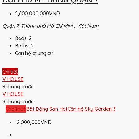
5,600,000,000VND
Quận 7, Thành phố Hồ Chí Minh, Việt Nam
Beds:
2
Baths:
2
Căn hộ chung cư
Chi tiết
V HOUSE
8 tháng trước
V HOUSE
8 tháng trước
Cho thuê
Bất Động Sản Hot
Căn hộ Sky Garden 3
12,000,000VND