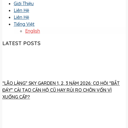
Giới Thiệu
Liên Hệ
Liên Hệ
Tiếng Việt
English
LATEST POSTS
“LÃO LÀNG” SKY GARDEN 1, 2, 3 NĂM 2026: CƠ HỘI “BẮT
ĐÁY” CẢI TẠO CĂN HỘ CŨ HAY RỦI RO CHÔN VỐN VÌ
XUỐNG CẤP?