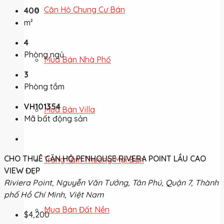
Căn Hộ Chung Cư Bán
400
m²
4
Phòng ngủ
Mua Bán Nhà Phố
3
Phòng tắm
VH101354
Mua Bán Villa
Mã bất động sản
CHO THUÊ CĂN HỘ PENHOUSE RIVERA POINT LẦU CAO
Trung Tâm Thương Mại Bán
VIEW ĐẸP
Riviera Point, Nguyễn Văn Tưởng, Tân Phú, Quận 7, Thành
phố Hồ Chí Minh, Việt Nam
Mua Bán Đất Nền
$4,200