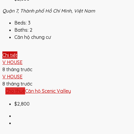
Quận 7, Thành phố Hồ Chí Minh, Việt Nam
Beds:
3
Baths:
2
Căn hộ chung cư
Chi tiết
V HOUSE
8 tháng trước
V HOUSE
8 tháng trước
Cho thuê
Căn hộ Scenic Valley
$2,800