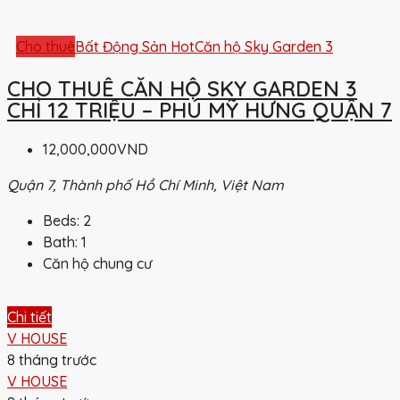
Cho thuê
Bất Động Sản Hot
Căn hộ Sky Garden 3
CHO THUÊ CĂN HỘ SKY GARDEN 3
CHỈ 12 TRIỆU – PHÚ MỸ HƯNG QUẬN 7
12,000,000VND
Quận 7, Thành phố Hồ Chí Minh, Việt Nam
Beds:
2
Bath:
1
Căn hộ chung cư
Chi tiết
V HOUSE
8 tháng trước
V HOUSE