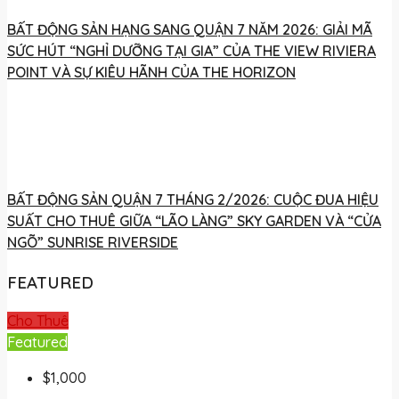
BẤT ĐỘNG SẢN HẠNG SANG QUẬN 7 NĂM 2026: GIẢI MÃ
SỨC HÚT “NGHỈ DƯỠNG TẠI GIA” CỦA THE VIEW RIVIERA
POINT VÀ SỰ KIÊU HÃNH CỦA THE HORIZON
BẤT ĐỘNG SẢN QUẬN 7 THÁNG 2/2026: CUỘC ĐUA HIỆU
SUẤT CHO THUÊ GIỮA “LÃO LÀNG” SKY GARDEN VÀ “CỬA
NGÕ” SUNRISE RIVERSIDE
FEATURED
Cho Thuê
Featured
$1,000