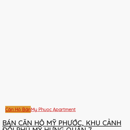
Căn Hộ Bán
My Phuoc Apartment
BÁN CĂN HỘ MỸ PHƯỚC, KHU CẢNH
ĐỒI PHÚ MỸ HƯNG QUẬN 7