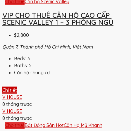
Cho thuê
Căn hộ Scenic Valley
VIP CHO THUÊ CĂN HỘ CAO CẤP
SCENIC VALLEY 1 – 3 PHÒNG NGỦ
$2,800
Quận 7, Thành phố Hồ Chí Minh, Việt Nam
Beds:
3
Baths:
2
Căn hộ chung cư
Chi tiết
V HOUSE
8 tháng trước
V HOUSE
8 tháng trước
Cho thuê
Bất Động Sản Hot
Căn Hộ Mỹ Khánh