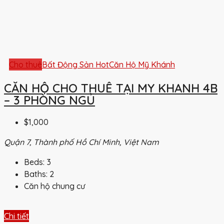
Cho thuê
Bất Động Sản Hot
Căn Hộ Mỹ Khánh
CĂN HỘ CHO THUÊ TẠI MY KHANH 4B
– 3 PHÒNG NGỦ
$1,000
Quận 7, Thành phố Hồ Chí Minh, Việt Nam
Beds:
3
Baths:
2
Căn hộ chung cư
Chi tiết