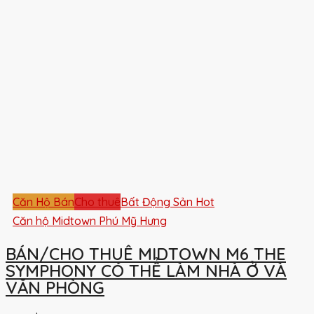
Căn Hộ Bán
Cho thuê
Bất Động Sản Hot
Căn hộ Midtown Phú Mỹ Hưng
BÁN/CHO THUÊ MIDTOWN M6 THE
SYMPHONY CÓ THỂ LÀM NHÀ Ở VÀ
VĂN PHÒNG