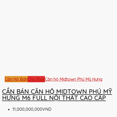
Căn Hộ Bán
Cho thuê
Căn hộ Midtown Phú Mỹ Hưng
CẦN BÁN CĂN HỘ MIDTOWN PHÚ MỸ
HƯNG M6 FULL NỘI THẤT CAO CẤP
11,000,000,000VND