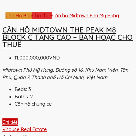
Căn Hộ Bán
Cho thuê
Căn hộ Midtown Phú Mỹ Hưng
CĂN HỘ MIDTOWN THE PEAK M8
BLOCK C TẦNG CAO – BÁN HOẶC CHO
THUÊ
11,000,000,000VND
Midtown Phú Mỹ Hưng, Đường số 16, Khu Nam Viên, Tân
Phú, Quận 7, Thành phố Hồ Chí Minh, Việt Nam
Beds:
3
Baths:
2
Căn hộ chung cư
Chi tiết
Vhouse Real Estate