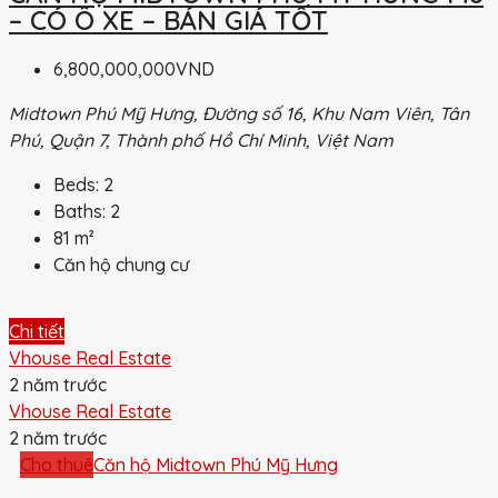
– CÓ Ô XE – BÁN GIÁ TỐT
6,800,000,000VND
Midtown Phú Mỹ Hưng, Đường số 16, Khu Nam Viên, Tân
Phú, Quận 7, Thành phố Hồ Chí Minh, Việt Nam
Beds:
2
Baths:
2
81
m²
Căn hộ chung cư
Chi tiết
Vhouse Real Estate
2 năm trước
Vhouse Real Estate
2 năm trước
Cho thuê
Căn hộ Midtown Phú Mỹ Hưng