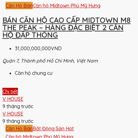
Căn Hộ Bán
Căn hộ Midtown Phú Mỹ Hưng
BÁN CĂN HỘ CAO CẤP MIDTOWN M8
THE PEAK – HÀNG ĐẶC BIỆT 2 CĂN
HỘ ĐẬP THÔNG
31,000,000,000VND
Quận 7, Thành phố Hồ Chí Minh, Việt Nam
Căn hộ chung cư
Chi tiết
V HOUSE
9 tháng trước
V HOUSE
9 tháng trước
Căn Hộ Bán
Bất Động Sản Hot
Căn hộ Midtown Phú Mỹ Hưng