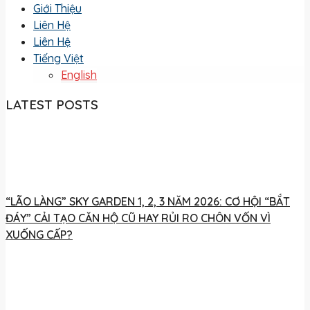
Giới Thiệu
Liên Hệ
Liên Hệ
Tiếng Việt
English
LATEST POSTS
“LÃO LÀNG” SKY GARDEN 1, 2, 3 NĂM 2026: CƠ HỘI “BẮT
ĐÁY” CẢI TẠO CĂN HỘ CŨ HAY RỦI RO CHÔN VỐN VÌ
XUỐNG CẤP?