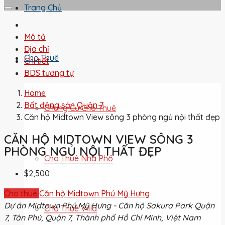
Trang Chủ
Mô tả
Địa chỉ
Cho Thuê
Chi tiết
BDS tương tự
Home
Bất động sản Quận 7
Chung Cư Cho Thuê
Căn hộ Midtown View sông 3 phòng ngủ nội thất đẹp
CĂN HỘ MIDTOWN VIEW SÔNG 3
PHÒNG NGỦ NỘI THẤT ĐẸP
Cho Thuê Nhà Phố
$2,500
Cho thuê
Căn hộ Midtown Phú Mỹ Hưng
Dự án Midtown Phú Mỹ Hưng - Căn hộ Sakura Park Quận
Cho Thuê Villa
7, Tân Phú, Quận 7, Thành phố Hồ Chí Minh, Việt Nam