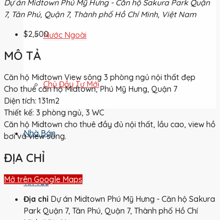
Dự án Midtown Phú Mỹ Hưng - Căn hộ Sakura Park Quận
7, Tân Phú, Quận 7, Thành phố Hồ Chí Minh, Việt Nam
$2,500
Nước Ngoài
MÔ TẢ
Căn hộ Midtown View sông 3 phòng ngủ nội thất đẹp
Chủ Đầu Tư Mới
Cho thuê căn hộ Midtown, Phú Mỹ Hưng, Quận 7
Diện tích: 131m2
Thiết kế: 3 phòng ngủ, 3 WC
Căn hộ Midtown cho thuê đầy đủ nội thất, lầu cao, view hồ
Nhà Bán
bơi và view sông.
ĐỊA CHỈ
Mở trên Google Maps
Tin Tức
Địa chỉ
Dự án Midtown Phú Mỹ Hưng - Căn hộ Sakura
Park Quận 7, Tân Phú, Quận 7, Thành phố Hồ Chí