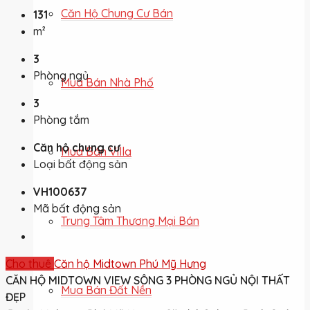
Căn Hộ Chung Cư Bán
131
m²
3
Phòng ngủ
Mua Bán Nhà Phố
3
Phòng tắm
Căn hộ chung cư
Mua Bán Villa
Loại bất động sản
VH100637
Mã bất động sản
Trung Tâm Thương Mại Bán
Cho thuê
Căn hộ Midtown Phú Mỹ Hưng
CĂN HỘ MIDTOWN VIEW SÔNG 3 PHÒNG NGỦ NỘI THẤT
Mua Bán Đất Nền
ĐẸP