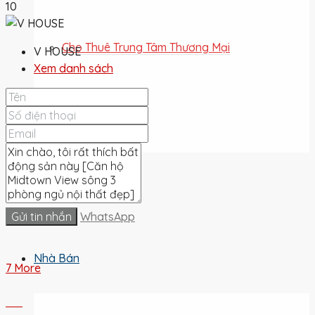
10
Cho Thuê Trung Tâm Thương Mại
V HOUSE
Xem danh sách
Cho Thuê Đất
Cho Thuê
Gửi tin nhắn
WhatsApp
Nhà Bán
7 More