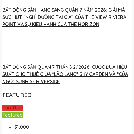
BẤT ĐỘNG SẢN HẠNG SANG QUẬN 7 NĂM 2026: GIẢI MÃ
SỨC HÚT “NGHỈ DƯỠNG TẠI GIA” CỦA THE VIEW RIVIERA
POINT VÀ SỰ KIÊU HÃNH CỦA THE HORIZON
BẤT ĐỘNG SẢN QUẬN 7 THÁNG 2/2026: CUỘC ĐUA HIỆU
SUẤT CHO THUÊ GIỮA “LÃO LÀNG” SKY GARDEN VÀ “CỬA
NGÕ” SUNRISE RIVERSIDE
FEATURED
Cho Thuê
Featured
$1,000