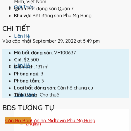
Minh, Việt Nam
Giới Thiệu
Quận
Bất động sản Quận 7
Khu vực
Bất động sản Phú Mỹ Hưng
CHI TIẾT
Liên Hệ
Vừa cập nhật September 29, 2022 at 5:49 pm
Mã bất động sản:
VH100637
Giá:
$2,500
Liên Hệ
Diện tích:
131 m²
Phòng ngủ:
3
Phòng tắm:
3
Loại bất động sản:
Căn hộ chung cư
Tiếng Việt
Tình trạng:
Cho thuê
BDS TƯƠNG TỰ
Căn Hộ Bán
Căn hộ Midtown Phú Mỹ Hưng
English