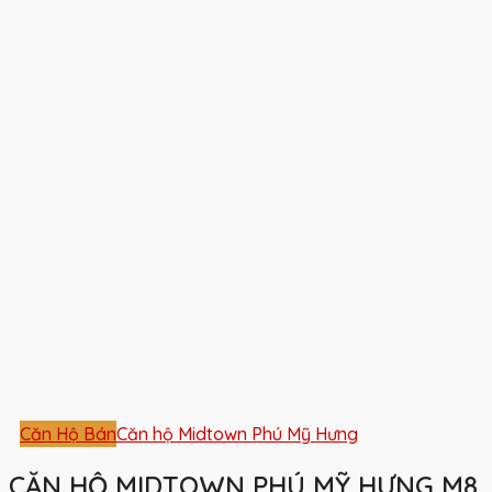
Căn Hộ Bán
Căn hộ Midtown Phú Mỹ Hưng
CĂN HỘ MIDTOWN PHÚ MỸ HƯNG M8