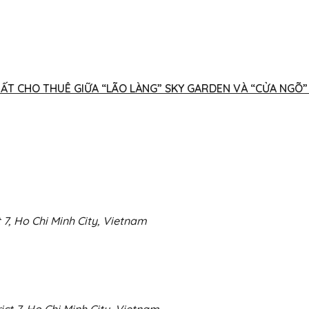
ẤT CHO THUÊ GIỮA “LÃO LÀNG” SKY GARDEN VÀ “CỬA NGÕ”
 7, Ho Chi Minh City, Vietnam
ct 7, Ho Chi Minh City, Vietnam