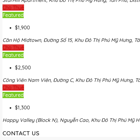
Cho Thuê
Featured
$1,900
Căn Hộ Midtown, Đường Số 15, Khu Đô Thị Phú Mỹ Hưng, Tân 
Cho Thuê
Featured
$2,500
Công Viên Nam Viên, Đường C, Khu Đô Thị Phú Mỹ Hưng, Tân 
Cho Thuê
Featured
$1,300
Happy Valley (Block N), Nguyễn Cao, Khu Đô Thị Phú Mỹ Hưn
CONTACT US