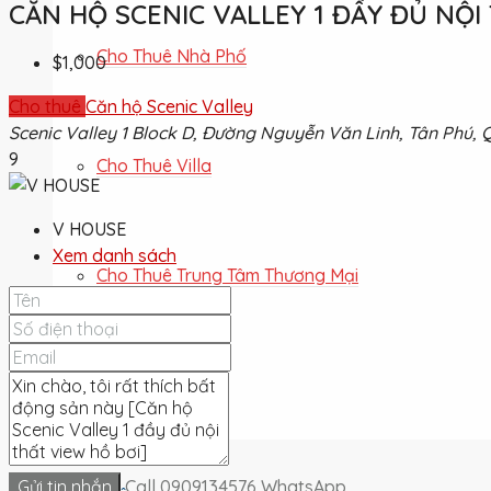
CĂN HỘ SCENIC VALLEY 1 ĐẦY ĐỦ NỘI
Cho Thuê Nhà Phố
$1,000
Cho thuê
Căn hộ Scenic Valley
Scenic Valley 1 Block D, Đường Nguyễn Văn Linh, Tân Phú, 
9
Cho Thuê Villa
V HOUSE
Xem danh sách
Cho Thuê Trung Tâm Thương Mại
Cho Thuê Đất
Gửi tin nhắn
Call
0909134576
WhatsApp