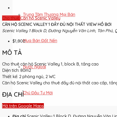
Trung Tâm Thương Mại Bán
Cho thuê
Căn hộ Scenic Valley
CĂN HỘ SCENIC VALLEY 1 ĐẦY ĐỦ NỘI THẤT VIEW HỒ BƠI
Scenic Valley 1 Block D, Đường Nguyễn Văn Linh, Tân Phú, 
Mua Bán Đất Nền
$1,000
MÔ TẢ
Cho thuê căn hộ Scenic Valley 1, block B, tầng cao
Nước Ngoài
Diện tích: 80m2
Thiết kế: 2 phòng ngủ, 2 WC
Căn hộ Scenic Valley cho thuê đầy đủ nội thất cao cấp, tầng
Chủ Đầu Tư Mới
ĐỊA CHỈ
Mở trên Google Maps
Địa chỉ
Scenic Valley 1 Block D, Đường Nguyễn Văn Lin