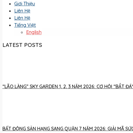
Giới Thiệu
Liên Hệ
Liên Hệ
Tiếng Việt
English
LATEST POSTS
“LÃO LÀNG” SKY GARDEN 1, 2, 3 NĂM 2026: CƠ HỘI “BẮT 
BẤT ĐỘNG SẢN HẠNG SANG QUẬN 7 NĂM 2026: GIẢI MÃ SỨC