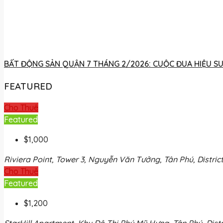
BẤT ĐỘNG SẢN QUẬN 7 THÁNG 2/2026: CUỘC ĐUA HIỆU SU
FEATURED
Cho Thuê
Featured
$1,000
Riviera Point, Tower 3, Nguyễn Văn Tưởng, Tân Phú, District
Cho Thuê
Featured
$1,200
StarHill Apartment, Khu Đô Thị Phú Mỹ Hưng, Tân Phú, Distri