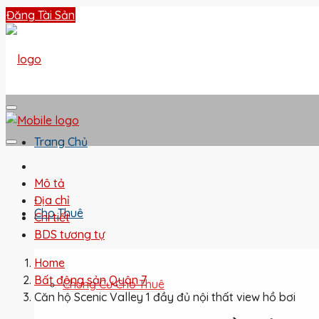
Đăng Tài Sản
Trang Chủ
Mô tả
Địa chỉ
Cho Thuê
Chi tiết
BDS tương tự
Home
Bất động sản Quận 7
Chung Cư Cho Thuê
Căn hộ Scenic Valley 1 đầy đủ nội thất view hồ bơi