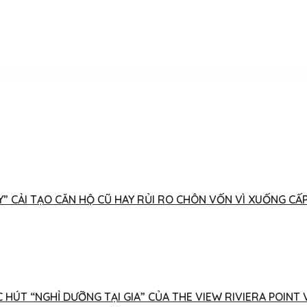
ĐÁY” CẢI TẠO CĂN HỘ CŨ HAY RỦI RO CHÔN VỐN VÌ XUỐNG CẤ
 HÚT “NGHỈ DƯỠNG TẠI GIA” CỦA THE VIEW RIVIERA POINT