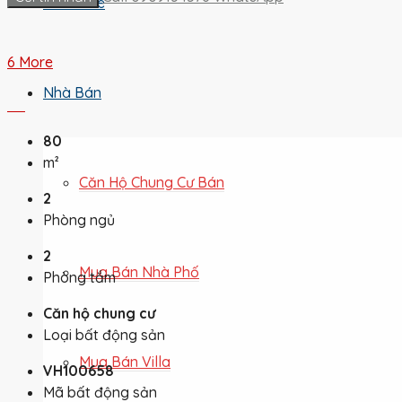
Cho Thuê
6 More
Nhà Bán
80
m²
Căn Hộ Chung Cư Bán
2
Phòng ngủ
2
Mua Bán Nhà Phố
Phòng tắm
Căn hộ chung cư
Loại bất động sản
Mua Bán Villa
VH100658
Mã bất động sản