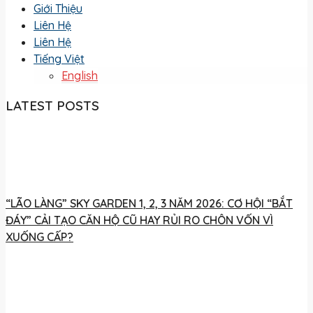
Giới Thiệu
Liên Hệ
Liên Hệ
Tiếng Việt
English
LATEST POSTS
“LÃO LÀNG” SKY GARDEN 1, 2, 3 NĂM 2026: CƠ HỘI “BẮT
ĐÁY” CẢI TẠO CĂN HỘ CŨ HAY RỦI RO CHÔN VỐN VÌ
XUỐNG CẤP?