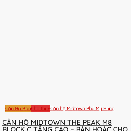
Căn Hộ Bán
Cho thuê
Căn hộ Midtown Phú Mỹ Hưng
CĂN HỘ MIDTOWN THE PEAK M8
BLOCK C TẦNG CAO – BÁN HOẶC CHO