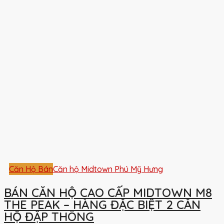
Căn Hộ Bán
Căn hộ Midtown Phú Mỹ Hưng
BÁN CĂN HỘ CAO CẤP MIDTOWN M8
THE PEAK – HÀNG ĐẶC BIỆT 2 CĂN
HỘ ĐẬP THÔNG