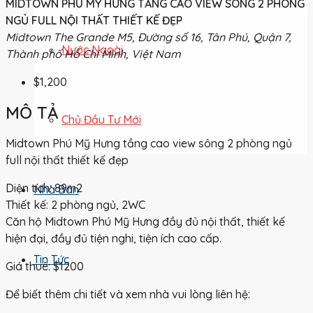
MIDTOWN PHÚ MỸ HƯNG TẦNG CAO VIEW SÔNG 2 PHÒNG
NGỦ FULL NỘI THẤT THIẾT KẾ ĐẸP
Midtown The Grande M5, Đường số 16, Tân Phú, Quận 7,
Nước Ngoài
Thành phố Hồ Chí Minh, Việt Nam
$1,200
MÔ TẢ
Chủ Đầu Tư Mới
Midtown Phú Mỹ Hưng tầng cao view sông 2 phòng ngủ
full nội thất thiết kế đẹp
Diện tích: 89m2
Nhà Bán
Thiết kế: 2 phòng ngủ, 2WC
Căn hộ Midtown Phú Mỹ Hưng đầy đủ nội thất, thiết kế
hiện đại, đầy đủ tiện nghi, tiện ích cao cấp.
Tin Tức
Giá thuê: $1200
Để biết thêm chi tiết và xem nhà vui lòng liên hệ: