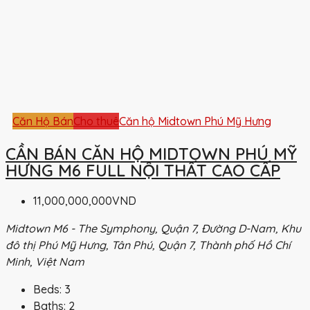
Căn Hộ Bán
Cho thuê
Căn hộ Midtown Phú Mỹ Hưng
CẦN BÁN CĂN HỘ MIDTOWN PHÚ MỸ
HƯNG M6 FULL NỘI THẤT CAO CẤP
11,000,000,000VND
Midtown M6 - The Symphony, Quận 7, Đường D-Nam, Khu
đô thị Phú Mỹ Hưng, Tân Phú, Quận 7, Thành phố Hồ Chí
Minh, Việt Nam
Beds:
3
Baths:
2