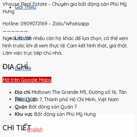
Vhouse Real Estate – Chuyên gia bất động sản Phú Mỹ
Giới Thiệu
Hưng
Hotline: 0909072169 – Zalo/Whatsapp
——————
Liên Hệ
Ngoài ra còn nhiều căn hộ khác để lựa chọn, có thể xem
hình trước khi đi xem thực tế. Cam kết hình thật, giá thật.
Làm việc trực tiếp chủ nhà.
ĐỊA CHỈ
Liên Hệ
Mở trên Google Maps
Địa chỉ
Midtown The Grande M5, Đường số 16, Tân
Tiếng Việt
Phú, Quận 7, Thành phố Hồ Chí Minh, Việt Nam
Quận
Bất động sản Quận 7
Khu vực
Bất động sản Phú Mỹ Hưng
CHI TIẾT
English