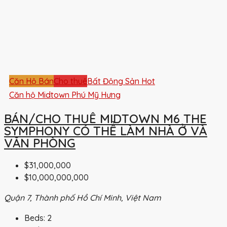
Căn Hộ Bán
Cho thuê
Bất Động Sản Hot
Căn hộ Midtown Phú Mỹ Hưng
BÁN/CHO THUÊ MIDTOWN M6 THE
SYMPHONY CÓ THỂ LÀM NHÀ Ở VÀ
VĂN PHÒNG
$31,000,000
$10,000,000,000
Quận 7, Thành phố Hồ Chí Minh, Việt Nam
Beds:
2