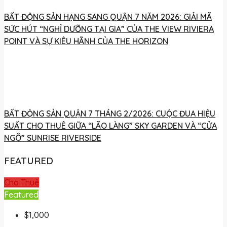
BẤT ĐỘNG SẢN HẠNG SANG QUẬN 7 NĂM 2026: GIẢI MÃ
SỨC HÚT “NGHỈ DƯỠNG TẠI GIA” CỦA THE VIEW RIVIERA
POINT VÀ SỰ KIÊU HÃNH CỦA THE HORIZON
BẤT ĐỘNG SẢN QUẬN 7 THÁNG 2/2026: CUỘC ĐUA HIỆU
SUẤT CHO THUÊ GIỮA “LÃO LÀNG” SKY GARDEN VÀ “CỬA
NGÕ” SUNRISE RIVERSIDE
FEATURED
Cho Thuê
Featured
$1,000