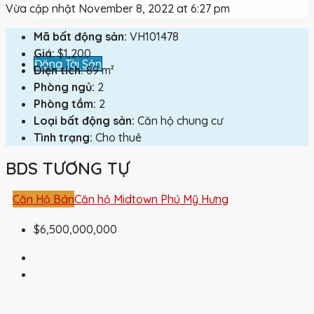
Vừa cập nhật November 8, 2022 at 6:27 pm
Mã bất động sản:
VH101478
Giá:
$1,200
Đăng Tài Sản
Diện tích:
89 m²
Phòng ngủ:
2
Phòng tắm:
2
Loại bất động sản:
Căn hộ chung cư
Tình trạng:
Cho thuê
BDS TƯƠNG TỰ
Căn Hộ Bán
Căn hộ Midtown Phú Mỹ Hưng
$6,500,000,000