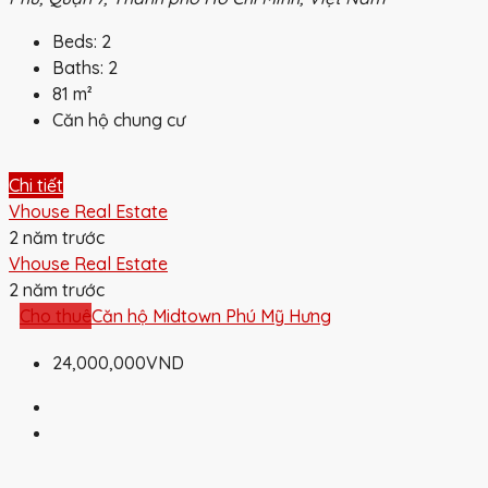
Beds:
2
Baths:
2
81
m²
Căn hộ chung cư
Chi tiết
Vhouse Real Estate
2 năm trước
Vhouse Real Estate
2 năm trước
Cho thuê
Căn hộ Midtown Phú Mỹ Hưng
24,000,000VND