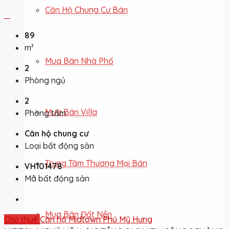
Căn Hộ Chung Cư Bán
89
m²
Mua Bán Nhà Phố
2
Phòng ngủ
2
Mua Bán Villa
Phòng tắm
Căn hộ chung cư
Loại bất động sản
Trung Tâm Thương Mại Bán
VH101478
Mã bất động sản
Mua Bán Đất Nền
Cho thuê
Căn hộ Midtown Phú Mỹ Hưng