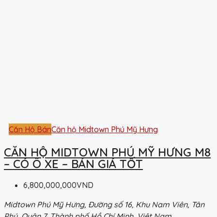
Căn Hộ Bán
Căn hộ Midtown Phú Mỹ Hưng
CĂN HỘ MIDTOWN PHÚ MỸ HƯNG M8
– CÓ Ô XE – BÁN GIÁ TỐT
6,800,000,000VND
Midtown Phú Mỹ Hưng, Đường số 16, Khu Nam Viên, Tân
Phú, Quận 7, Thành phố Hồ Chí Minh, Việt Nam