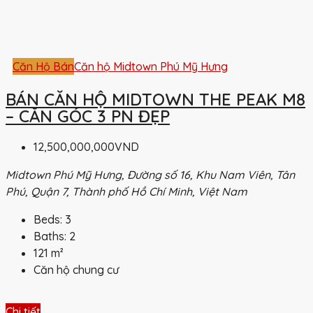
Căn Hộ Bán
Căn hộ Midtown Phú Mỹ Hưng
BÁN CĂN HỘ MIDTOWN THE PEAK M8
– CĂN GÓC 3 PN ĐẸP
12,500,000,000VND
Midtown Phú Mỹ Hưng, Đường số 16, Khu Nam Viên, Tân
Phú, Quận 7, Thành phố Hồ Chí Minh, Việt Nam
Beds:
3
Baths:
2
121
m²
Căn hộ chung cư
Chi tiết