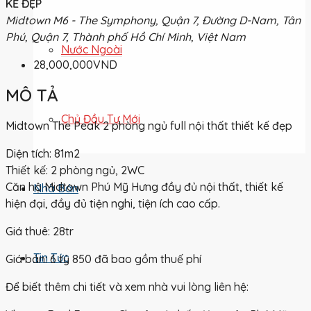
KẾ ĐẸP
Midtown M6 - The Symphony, Quận 7, Đường D-Nam, Tân
Phú, Quận 7, Thành phố Hồ Chí Minh, Việt Nam
Nước Ngoài
28,000,000VND
MÔ TẢ
Chủ Đầu Tư Mới
Midtown The Peak 2 phòng ngủ full nội thất thiết kế đẹp
Diện tích: 81m2
Thiết kế: 2 phòng ngủ, 2WC
Căn hộ Midtown Phú Mỹ Hưng đầy đủ nội thất, thiết kế
Nhà Bán
hiện đại, đầy đủ tiện nghi, tiện ích cao cấp.
Giá thuê: 28tr
Tin Tức
Giá bán: 6 tỷ 850 đã bao gồm thuế phí
Để biết thêm chi tiết và xem nhà vui lòng liên hệ: