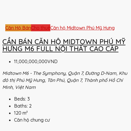
Căn Hộ Bán
Cho thuê
Căn hộ Midtown Phú Mỹ Hưng
CẦN BÁN CĂN HỘ MIDTOWN PHÚ MỸ
HƯNG M6 FULL NỘI THẤT CAO CẤP
11,000,000,000VND
Midtown M6 - The Symphony, Quận 7, Đường D-Nam, Khu
đô thị Phú Mỹ Hưng, Tân Phú, Quận 7, Thành phố Hồ Chí
Minh, Việt Nam
Beds:
3
Baths:
2
120
m²
Căn hộ chung cư