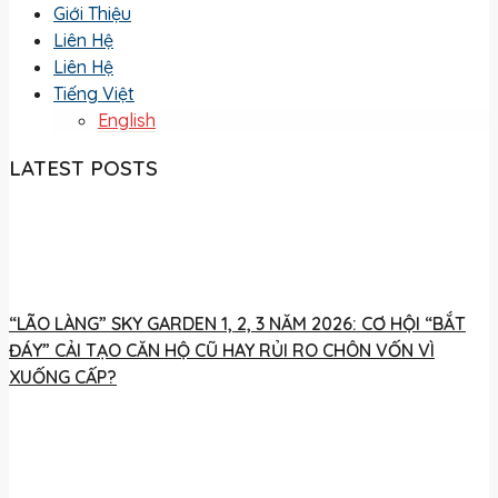
Giới Thiệu
Liên Hệ
Liên Hệ
Tiếng Việt
English
LATEST POSTS
“LÃO LÀNG” SKY GARDEN 1, 2, 3 NĂM 2026: CƠ HỘI “BẮT
ĐÁY” CẢI TẠO CĂN HỘ CŨ HAY RỦI RO CHÔN VỐN VÌ
XUỐNG CẤP?