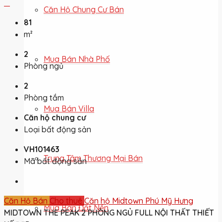
Căn Hộ Chung Cư Bán
81
m²
2
Mua Bán Nhà Phố
Phòng ngủ
2
Phòng tắm
Mua Bán Villa
Căn hộ chung cư
Loại bất động sản
VH101463
Trung Tâm Thương Mại Bán
Mã bất động sản
Căn Hộ Bán
Cho thuê
Căn hộ Midtown Phú Mỹ Hưng
Mua Bán Đất Nền
MIDTOWN THE PEAK 2 PHÒNG NGỦ FULL NỘI THẤT THIẾT