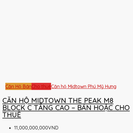
Căn Hộ Bán
Cho thuê
Căn hộ Midtown Phú Mỹ Hưng
CĂN HỘ MIDTOWN THE PEAK M8
BLOCK C TẦNG CAO – BÁN HOẶC CHO
THUÊ
11,000,000,000VND