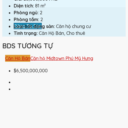
Diện tích:
81 m²
Phòng ngủ:
2
Phòng tắm:
2
Đăng Tài Sản
Loại bất động sản:
Căn hộ chung cư
Tình trạng:
Căn Hộ Bán, Cho thuê
BDS TƯƠNG TỰ
Căn Hộ Bán
Căn hộ Midtown Phú Mỹ Hưng
$6,500,000,000