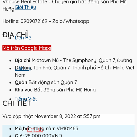
Vhouse Real Estate – Chuyên gia bất động sản Phú Mỹ
Giới Thiệu
Hưng
Hotline: 0909072169 – Zalo/Whatsapp
ĐỊA CHỈ
Liên Hệ
Mở trên Google Maps
Địa chỉ
Midtown M6 - The Symphony, Quận 7, Đường
D-Nam, Tân Phú, Quận 7, Thành phố Hồ Chí Minh, Việt
Liên Hệ
Nam
Quận
Bất động sản Quận 7
Khu vực
Bất động sản Phú Mỹ Hưng
Tiếng Việt
CHI TIẾT
Vừa cập nhật November 8, 2022 at 5:57 pm
Mã bất động sản:
VH101463
English
Giá:
28,000,000VND