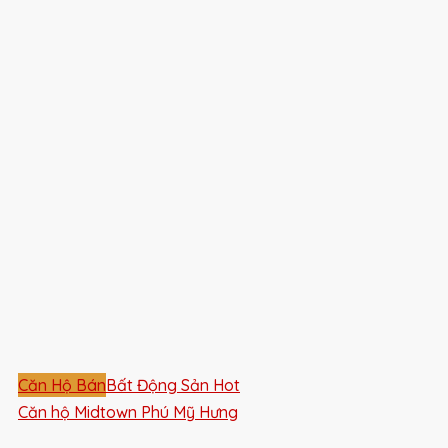
Căn Hộ Bán
Bất Động Sản Hot
Căn hộ Midtown Phú Mỹ Hưng