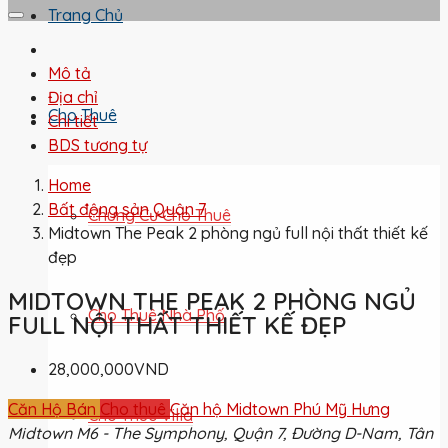
Trang Chủ
Mô tả
Địa chỉ
Cho Thuê
Chi tiết
BDS tương tự
Home
Bất động sản Quận 7
Chung Cư Cho Thuê
Midtown The Peak 2 phòng ngủ full nội thất thiết kế
đẹp
MIDTOWN THE PEAK 2 PHÒNG NGỦ
Cho Thuê Nhà Phố
FULL NỘI THẤT THIẾT KẾ ĐẸP
28,000,000VND
Căn Hộ Bán
Cho thuê
Căn hộ Midtown Phú Mỹ Hưng
Cho Thuê Villa
Midtown M6 - The Symphony, Quận 7, Đường D-Nam, Tân