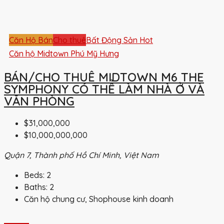
Căn Hộ Bán
Cho thuê
Bất Động Sản Hot
Căn hộ Midtown Phú Mỹ Hưng
BÁN/CHO THUÊ MIDTOWN M6 THE
SYMPHONY CÓ THỂ LÀM NHÀ Ở VÀ
VĂN PHÒNG
$31,000,000
$10,000,000,000
Quận 7, Thành phố Hồ Chí Minh, Việt Nam
Beds:
2
Baths:
2
Căn hộ chung cư, Shophouse kinh doanh