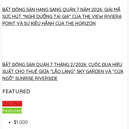
BẤT ĐỘNG SẢN HẠNG SANG QUẬN 7 NĂM 2026: GIẢI MÃ
SỨC HÚT “NGHỈ DƯỠNG TẠI GIA” CỦA THE VIEW RIVIERA
POINT VÀ SỰ KIÊU HÃNH CỦA THE HORIZON
BẤT ĐỘNG SẢN QUẬN 7 THÁNG 2/2026: CUỘC ĐUA HIỆU
SUẤT CHO THUÊ GIỮA “LÃO LÀNG” SKY GARDEN VÀ “CỬA
NGÕ” SUNRISE RIVERSIDE
FEATURED
Cho Thuê
Featured
$1,000