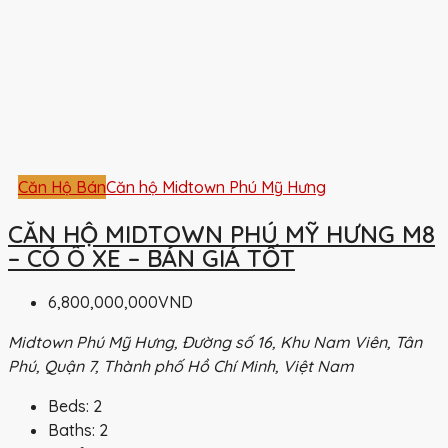
Căn Hộ Bán
Căn hộ Midtown Phú Mỹ Hưng
CĂN HỘ MIDTOWN PHÚ MỸ HƯNG M8
– CÓ Ô XE – BÁN GIÁ TỐT
6,800,000,000VND
Midtown Phú Mỹ Hưng, Đường số 16, Khu Nam Viên, Tân
Phú, Quận 7, Thành phố Hồ Chí Minh, Việt Nam
Beds:
2
Baths:
2