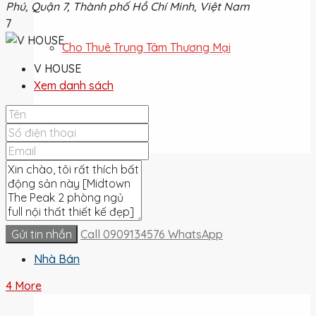
Phú, Quận 7, Thành phố Hồ Chí Minh, Việt Nam
7
Cho Thuê Trung Tâm Thương Mại
V HOUSE
Xem danh sách
Cho Thuê Đất
Cho Thuê
Gửi tin nhắn
Call
0909134576
WhatsApp
Nhà Bán
4 More