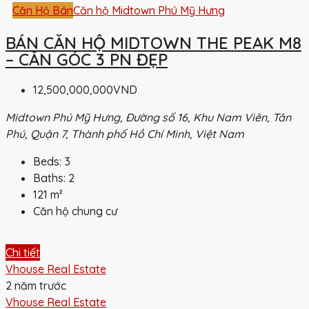
Căn Hộ Bán
Căn hộ Midtown Phú Mỹ Hưng
BÁN CĂN HỘ MIDTOWN THE PEAK M8
– CĂN GÓC 3 PN ĐẸP
12,500,000,000VND
Midtown Phú Mỹ Hưng, Đường số 16, Khu Nam Viên, Tân
Phú, Quận 7, Thành phố Hồ Chí Minh, Việt Nam
Beds:
3
Baths:
2
121
m²
Căn hộ chung cư
Chi tiết
Vhouse Real Estate
2 năm trước
Vhouse Real Estate